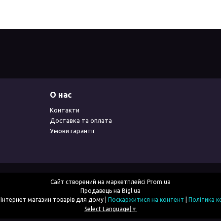
О нас
Контакти
Доставка та оплата
Умови гарантії
Сайт створений на маркетплейсі
Prom.ua
Продавець на Bigl.ua
2simka.com.ua - Інтернет магазин товарів для дому |
Поскаржитися на контент
|
Політика к
Select Language
▼