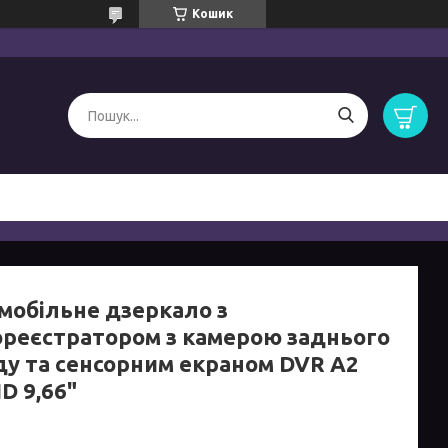
Кошик
мобільне дзеркало з
ореєстратором з камерою заднього
ду та сенсорним екраном DVR A2
HD 9,66"