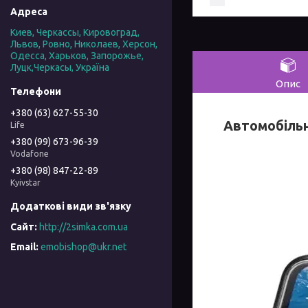
Киев, Черкассы, Кировоград,
Львов, Ровно, Николаев, Херсон,
Одесса, Харьков, Запорожье,
Луцк,Черкасы, Україна
Опис
+380 (63) 627-55-30
Автомобільн
Life
+380 (99) 673-96-39
Vodafone
+380 (98) 847-22-89
Kyivstar
http://2simka.com.ua
emobishop@ukr.net