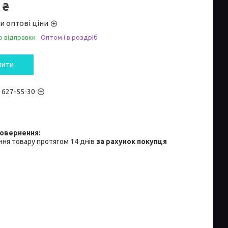
 ₴
и оптові ціни
о відправки
Оптом і в роздріб
пити
) 627-55-30
ня товару протягом 14 днів
за рахунок покупця