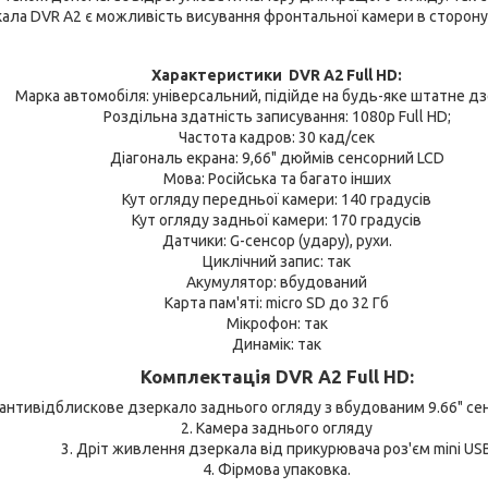
ала DVR A2 є можливість висування фронтальної камери в сторону
Характеристики DVR A2 Full HD:
Марка автомобіля: універсальний, підійде на будь-яке штатне д
Роздільна здатність записування: 1080р Full HD;
Частота кадров: 30 кад/сек
Діагональ екрана: 9,66" дюймів сенсорний LCD
Мова: Російська та багато інших
Кут огляду передньої камери: 140 градусів
Кут огляду задньої камери: 170 градусів
Датчики: G-сенсор (удару), рухи.
Циклічний запис: так
Акумулятор: вбудований
Карта пам'яті: micro SD до 32 Гб
Мікрофон: так
Динамік: так
Комплектація DVR A2 Full HD:
 антивідблискове дзеркало заднього огляду з вбудованим 9.66" с
2. Камера заднього огляду
3. Дріт живлення дзеркала від прикурювача роз'єм mini US
4. Фірмова упаковка.