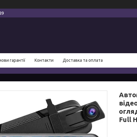
89
мови гарантії
Контакти
Доставка та оплата
Авто
віде
огля
Full 