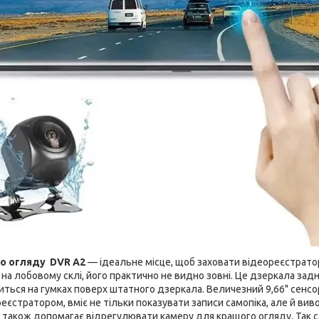
о огляду DVR A2
— ідеальне місце, щоб заховати відеореєстрато
на лобовому склі, його практично не видно зовні. Це дзеркала зад
иться на гумках поверх штатного дзеркала. Величезний 9,66" сенс
еєстратором, вміє не тільки показувати записи самопіка, але й ви
а також допомагає відрегулювати камеру для кращого огляду. Так 