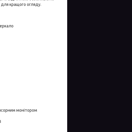
 для кращого огляду.
зеркало
енсорним монітором
B