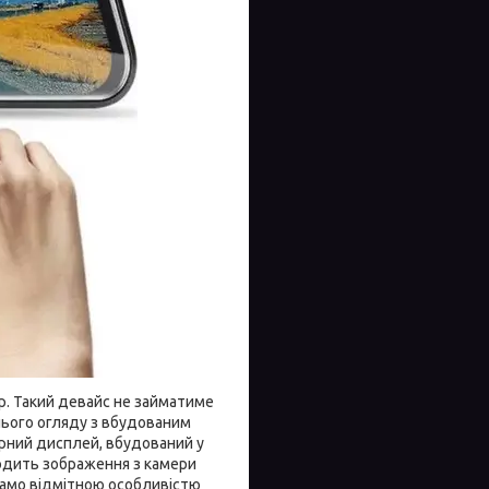
р. Такий девайс не займатиме
нього огляду з вбудованим
орний дисплей, вбудований у
водить зображення з камери
само відмітною особливістю