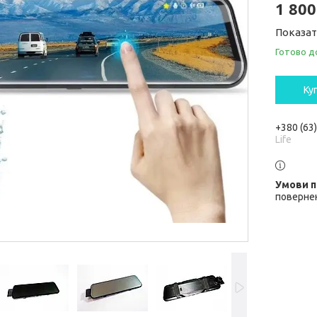
1 800
Показат
Готово д
Ку
+380 (63
Life
повернен