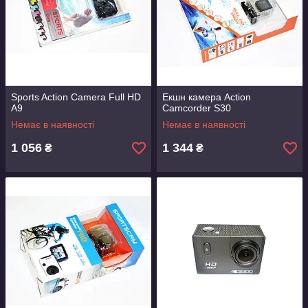
використання в певних умовах, слід уточнити мету
покупки. Для довгих переходів і подорожей
вирішальним значенням стане автономність роботи і
мала вага гаджета. Для занурення на велику глибину
слід підібрати обладнання з високим рівнем
водонепроникності. Під час запису спортивних змагань
стане вам у пригоді режим сповільненої зйомки, щоб в
найдрібніших подробицях розглянути вирішальний
Sports Action Camera Full HD
Екшн камера Action
момент гонки або матчу.
A9
Camcorder S30
Особливу увагу приділіть комплектації экстримкамеры.
Немає в наявності
Немає в наявності
Надалі це позбавить вас від пошуків оригінальних
1 056
1 344
₴
₴
аксесуарів, які можуть знадобитися для зйомки в різних
умовах. У стандартний набір входять:
камера;
акумулятор;
кабель зарядки і передачі даних;
Додатково може додаватися водонепроникний бокс,
скло для різних режимів зйомки, чохол для зберігання і
перенесення, пульт дистанційного керування,
шестигранний ключ, адаптер для штатива.
Упевніться, що в комплект входять необхідні кріплення: