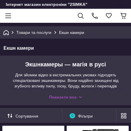
Інтернет магазин електроніки "2SIMKA"
Товари та послуги
Екшн камери
Екшн камери
Экшнкамеры — магія в русі
Для зйомки відео в екстремальних умовах підходять
спеціалізовані экшнкамеры. Вони надійно захищені від
згубного впливу пилу, піску, бруду, вологи і перепадів
температур. Завдяки надійному кріпленню, ви зможете
створити вражаюче відео поїздки на велосипеді або
Показати все
мотоциклі, спуску зі снігової гори на сноуборді або лижах,
участі в спортивних змаганнях або подорожі по незвіданій
місцевості.
Сортування
0
Фільтри
Характеристики экстримкамер