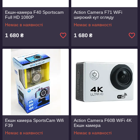
для плоскій поверхні;
для криволінійної поверхні;
Екшн-камера F40 Sportscam
Action Camera F71 WiFi
Full HD 1080P
широкий кут огляду
на шолом;
Немає в наявності
Немає в наявності
на кермо;
1 680
1 680
₴
₴
на одяг;
на руку.
Екшн камера SportsCam Wifi
Action Camera F60B WiFi 4K
F39
Екшн камера
Немає в наявності
Немає в наявності