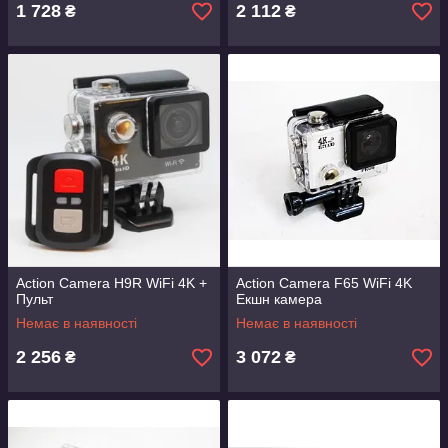
1 728
2 112
₴
₴
Action Camera H9R WiFi 4K +
Action Camera F65 WiFi 4K
Пульт
Екшн камера
Немає в наявності
Немає в наявності
2 256
3 072
₴
₴