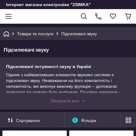
Інтернет магазин електроніки "2SIMKA"
Товари та послуги
Підсилювачі звуку
Підсилювачі звуку
Підсилювачі потужності звуку в
Україні
Одним з найважливіших елементів звукової системи є
підсилювач звуку. Незважаючи на його компактність і
непомітність, він виконує важливу функцію – допомагає
зазвучати по-новому будь колонкам. Основне завдання –
збільшити діапазон при мінімальних спотвореннях, зробити
Показати все
звучання живим і природним.
Сортування
0
Фільтри