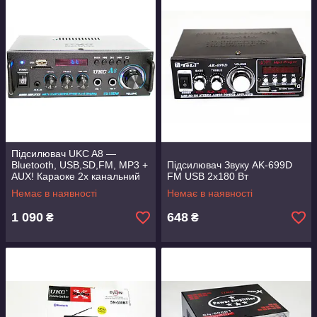
Підсилювач UKC A8 —
Bluetooth, USB,SD,FM, MP3 +
Підсилювач Звуку AK-699D
AUX! Караоке 2х канальний
FM USB 2x180 Вт
2x120W
Немає в наявності
Немає в наявності
1 090
648
₴
₴