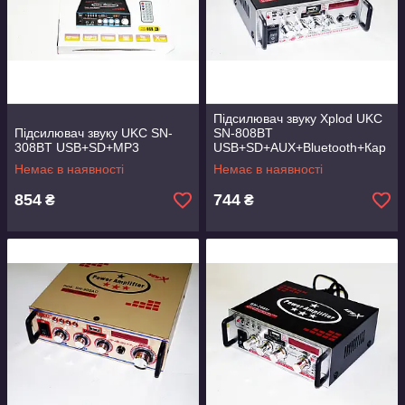
Підсилювач звуку Xplod UKC
Підсилювач звуку UKC SN-
SN-808BT
308BT USB+SD+MP3
USB+SD+AUX+Bluetooth+Кар
аоке
Немає в наявності
Немає в наявності
854
744
₴
₴