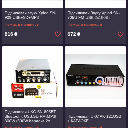
Підсилювач звуку Xplod SN-
Підсилювач Звуку Xplod SN-
909 USB+SD+MP3
705U FM USB 2х180Вт
Немає в наявності
Немає в наявності
816
672
₴
₴
Підсилювач UKC SN-805BT -
Bluetooth, USB,SD,FM,MP3!
Підсилювач UKC AK-121USB
300W+300W Караоке 2х
+ КАРАОКЕ
канальний
Немає в наявності
Немає в наявності