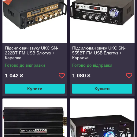
Підсилювач звуку UKC SN-
Підсилювач звуку UKC SN-
222BT FM USB Блютуз +
555BT FM USB Блютуз +
Караоке
Караоке
Готово до відправки
Готово до відправки
1 042
1 080
₴
₴
Купити
Купити