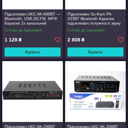
Підсилювач UKC AK-688BT —
Підсилювач Su-Kam PA-
Bluetooth, USB,SD,FM, MP3!
333BT Bluetooth Караоке
Караоке 2х канальний
підсилювач потужності звуку
Готово до відправки
Готово до відправки
1 128
2 808
₴
₴
Купити
Купити
Підсилювач UKC AK-298BT
Підсилювач UKC AK-398BT