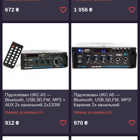
672
1 056
₴
₴
Підсилювач UKC A3 —
Підсилювач UKC A5 —
Bluetooth, USB,SD,FM, MP3 +
Bluetooth, USB,SD,FM, MP3!
AUX 2х канальний 2x120W
Караоке 2х канальний
2x120W
Немає в наявності
Немає в наявності
912
970
₴
₴