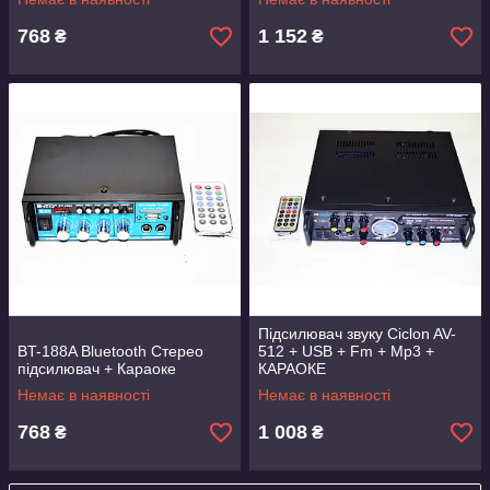
768
1 152
₴
₴
Підсилювач звуку Ciclon AV-
BT-188A Bluetooth Стерео
512 + USB + Fm + Mp3 +
підсилювач + Караоке
КАРАОКЕ
Немає в наявності
Немає в наявності
768
1 008
₴
₴