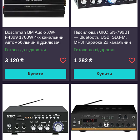
Boschman BM Audio XW-
Підсилювач UKC SN-799BT
F4399 1700W 4-х канальний
— Bluetooth, USB, SD,FM,
Автомобільний підсилювач
MP3! Караоке 2х канальний
звуку
Готово до відправки
Готово до відправки
3 120
1 282
₴
₴
Купити
Купити