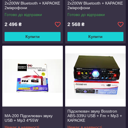
2x200W Bluetooth + КАРАОКЕ
2x200W Bluetooth + КАРАОКЕ
2мікрофони
2мікрофони
Готово до відправки
Готово до відправки
2 496
2 568
₴
₴
Купити
Купити
Підсилювач звуку Bosstron
MA-200 Підсилювач звуку
ABS-339U USB + Fm + Mp3 +
USB + Mp3 4*55W
КАРАОКЕ
Немає в наявності
Немає в наявності