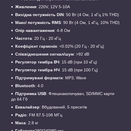
Живлення
: 220V, 12V 5-10A
Вихідна потужність DIN
: 50 Вт (4 Ом, 1 кГц 1% THD)
Макс/ потужність RMS
: 90 Вт (4 Ом, 1 кГц, 10% THD)
Опір навантаження
: 4-8 Ом
Частота
: 20 Гц - 20 кГц
Коефіцієнт гармонік
: <0.02% (20 Гц - 20 кГц)
Співвідношення сигнал/шум
: >92 dB
Регулятор тембра ВЧ
: 15 dB (при 10 кГц)
Регулятор тембра НЧ
: 15 dB (при 100 Гц)
Підтримувані формати
: MP3, Wave
Bluetooth
: 4.0
Підтримка USB
: Флешнакопичувач, SD/MMC карти
до 64 Гб
Еквалайзер
: Вбудований, 5 пресетів
Радіо
: FM 87.5-108 МГц
Маса
: 2.8 кг
Габарити
280*240*80 мм