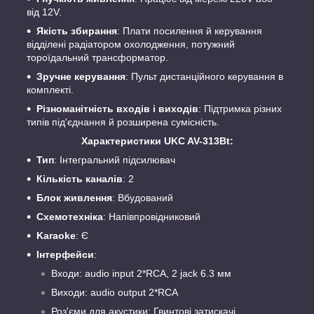
від 12V.
Якість збирання
: Плати посилення й керування
відділені радіатором охолодження, потужний
тороїдальний трансформатор.
Зручне керування
: Пульт дистанційного керування в
комплекті.
Різноманітність входів і виходів
: Підтримка різних
типів під'єднання й розширена сумісність.
Характеристики UKC AV-313Bt:
Тип
: Інтегральний підсилювач
Кількість каналів
: 2
Блок живлення
: Вбудований
Схемотехніка
: Напівпровідниковий
Karaoke
: Є
Інтерфейси
:
Входи: audio input 2*RCA, 2 jack 6.3 мм
Виходи: audio output 2*RCA
Роз'єми для акустики: Гвинтові затискачі