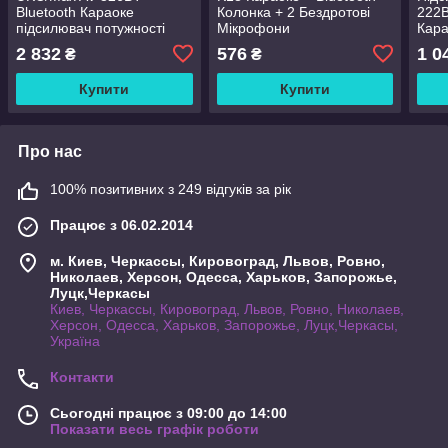
Bluetooth Караоке
Колонка + 2 Бездротові
222
підсилювач потужності
Мікрофони
Кар
звуку
2 832
576
1 0
₴
₴
Купити
Купити
Про нас
100% позитивних з 249 відгуків за рік
Працює з 06.02.2014
м. Киев, Черкассы, Кировоград, Львов, Ровно,
Николаев, Херсон, Одесса, Харьков, Запорожье,
Луцк,Черкасы
Киев, Черкассы, Кировоград, Львов, Ровно, Николаев,
Херсон, Одесса, Харьков, Запорожье, Луцк,Черкасы,
Україна
Контакти
Сьогодні працює з 09:00 до 14:00
Показати весь графік роботи