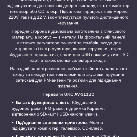
під'єднуватися до зовнішніх джерел сигналу, як-от комп'ютер,
телевізор або CD плеєр. Підсилювач працює як від мережі
220V, так і від 12 V, і комплектується пультом дистанційного
керування.
Передня сторона підсилювача виготовлена з глянсового
матеріалу, а корпус — з металу. На фронтальній панелі
містяться регулятори гучності та тембрів, входи для
мікрофонів і їхні регулятори, кнопки керування, екран
вбудованого програвача, слоти для USB накопичувачів і SD
карт, а також кнопка селектора входів.
На задній панелі розміщені роз'єми лінійного аналогового
входу та виходу, гвинтові клеми для акустики, пружинні
затискачі для FM-антени та роз'єми для під'єднання
живлення.
Переваги UKC AV-313Bt:
Багатофункціональність
: Вбудований
аудіопрогравач, FM-радіо, підтримка Караоке,
відтворення з SD-карт і USB-накопичувачів.
Під'єднання зовнішніх пристроїв
: Можна
під'єднувати комп'ютер, телевізор, CD-плеєр.
Гнучкість живлення
: Працює від мережі 220V або