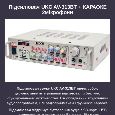
Підсилювач UKC AV-313BT + КАРАОКЕ
2мікрофони
Підсилювач звуку UKC AV-313BT
являє собою
двоканальний інтегрований підсилювач із безліччю
функціональних можливостей. Він обладнаний вбудованим
аудіопрогравачем, FM радіоприймачем і функцією Караоке.
Підсилювач
підтримує відтворення аудіо з SD-карт і USB
накопичувачів, а також через Bluetooth. Він може