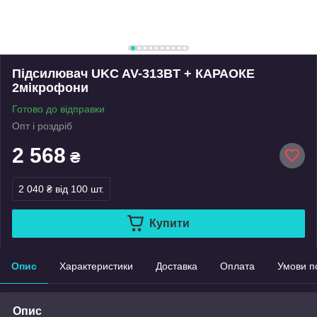
Підсилювач UKC AV-313BT + КАРАОКЕ
2мікрофони
Готово до відправки
Опт і роздріб
2 568
₴
2 040 ₴
від 100 шт.
Купити
Опис
Характеристики
Доставка
Оплата
Умови п
Опис