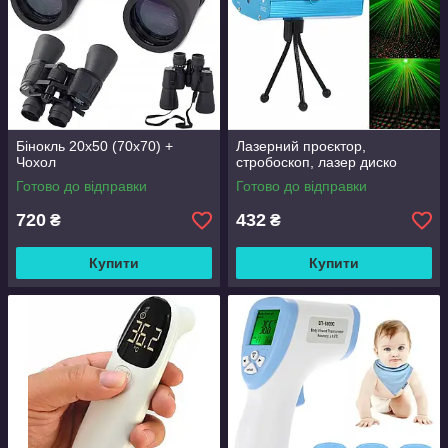
Бінокль 20x50 (70x70) +
Лазерний проєктор,
Чохол
стробоскоп, лазер диско
Готово до відправки
Готово до відправки
720
432
₴
₴
Купити
Купити