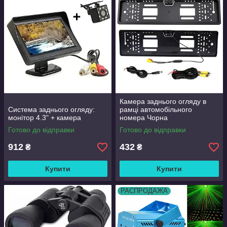
Камера заднього огляду в
Система заднього огляду:
рамці автомобільного
монітор 4.3" + камера
номера Чорна
Готово до відправки
Готово до відправки
912
432
₴
₴
Купити
Купити
РАСПРОДАЖА