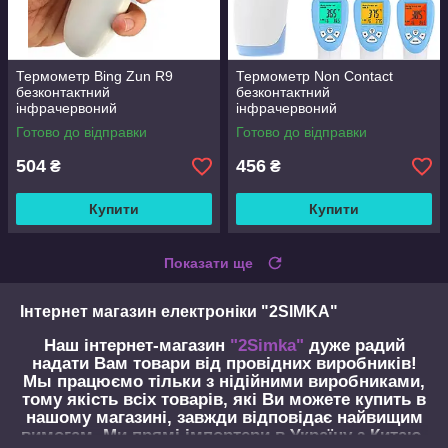
Термометр Bing Zun R9
Термометр Non Contact
безконтактний
безконтактний
інфрачервоний
інфрачервоний
Готово до відправки
Готово до відправки
504
456
₴
₴
Купити
Купити
Показати ще
Інтернет магазин електроніки "2SIMKA"
Наш інтернет-магазин
"2Simka"
дуже радий
надати Вам товари від провідних виробників!
Мы працюємо тільки з нідійними виробниками,
тому якість всіх товарів, які Ви можете купить в
нашому магазині, завжди відповідає найвищим
вимогам. Ми прямі імпортери в Україну з Китаю,