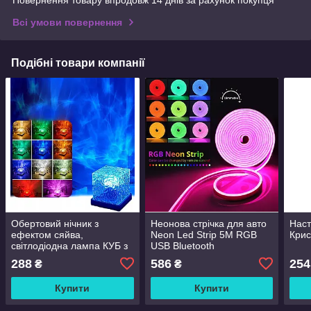
Повернення товару впродовж 14 днів за рахунок покупця
Всі умови повернення
Подібні товари компанії
Обертовий нічник з
Неонова стрічка для авто
Наст
ефектом сяйва,
Neon Led Strip 5M RGB
Крис
світлодіодна лампа КУБ з
USB Bluetooth
пультом RGB-підсвіткою
Різнобарвна
288
586
254
₴
₴
Купити
Купити