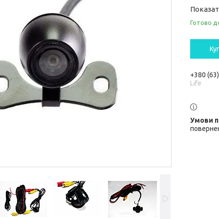
Показат
Готово д
Ку
+380 (63
Life
повернен