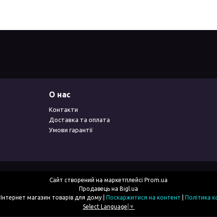
О нас
Контакти
Доставка та оплата
Умови гарантії
Сайт створений на маркетплейсі
Prom.ua
Продавець на Bigl.ua
2simka.com.ua - Інтернет магазин товарів для дому |
Поскаржитися на контент
|
Політика к
Select Language
▼