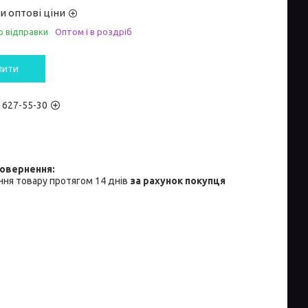
и оптові ціни
о відправки
Оптом і в роздріб
пити
) 627-55-30
ня товару протягом 14 днів
за рахунок покупця