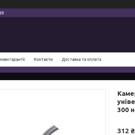
89
мови гарантії
Контакти
Доставка та оплата
Каме
уніве
300 
312 ₴