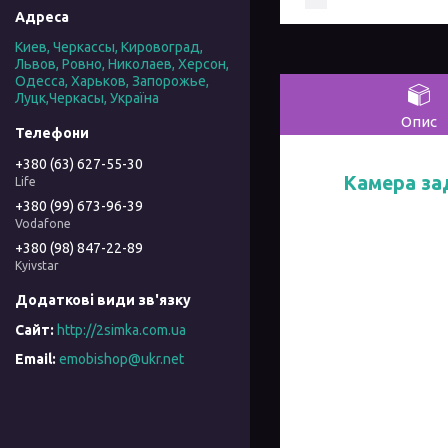
Киев, Черкассы, Кировоград,
Львов, Ровно, Николаев, Херсон,
Одесса, Харьков, Запорожье,
Луцк,Черкасы, Україна
Опис
+380 (63) 627-55-30
Камера за
Life
+380 (99) 673-96-39
Vodafone
+380 (98) 847-22-89
Kyivstar
http://2simka.com.ua
emobishop@ukr.net