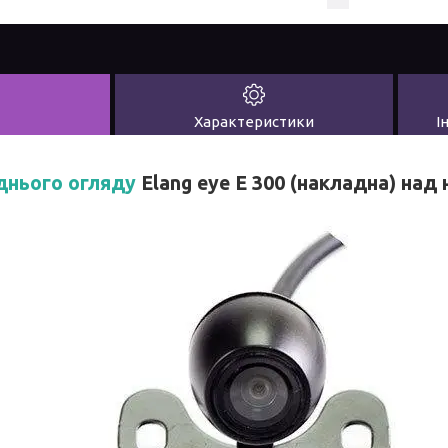
Характеристики
І
днього огляду
Elang eye Е 300 (накладна) над