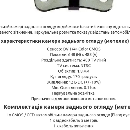
льній камері заднього огляду водій може бачити безпечну відстан
ваного зіткнення. Паркувальна розмітка показує відстань автомобі
і характеристики камери заднього огляду (метелик) E
Сенсор: OV 1/4» Color CMOS
Пиксели: 648 (H) x 488 (V)
Роздільна здатність: 480 TV ліній
TV система: NTSC
Об'єктив: 1,8 мм
Кут огляду: 170 градусів
Живлення: 12 В DC (+/ -10%)
Мін. Освітлення: 0.1 lux
Паркувальна розмітка.
Призначена для зовнішнього встановлення.
Комплектація камери заднього огляду (мете
1 х CMOS / CCD автомобільна камера заднього огляду (Elang eye 
1 х відеокабель 5 метрів.
1 х кабель живлення.