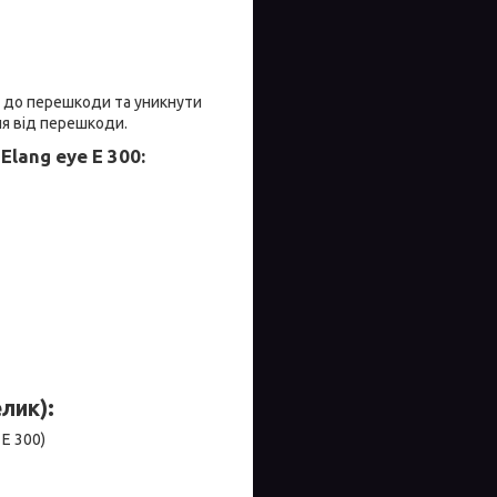
ь до перешкоди та уникнути
ля від перешкоди.
lang eye Е 300:
лик):
Е 300)