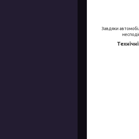
Завдяки автомобі
несподі
Технічн