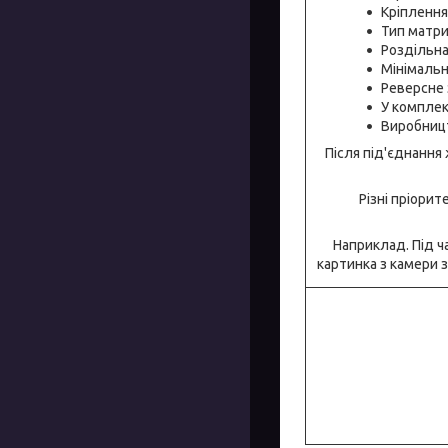
Кріплення
Тип матри
Роздільна
Мінімальн
Реверсне 
У комплект
Виробниц
Після під'єднання
Різні пріори
Наприклад. Під ч
картинка з камери з