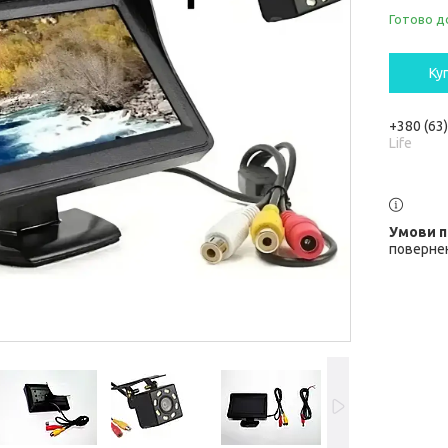
Готово д
Ку
+380 (63
Life
повернен