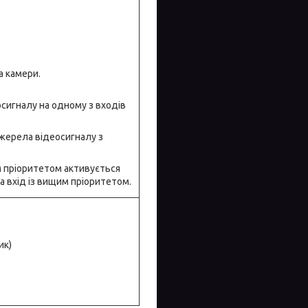
а камери.
осигналу на одному з входів
джерела відеосигналу з
им пріоритетом активується
на вхід із вищим пріоритетом.
ик)