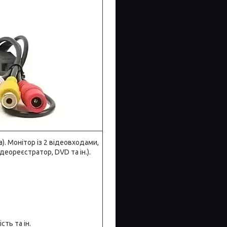
). Монітор із 2 відеовходами,
еореєстратор, DVD та ін.).
ть та ін.