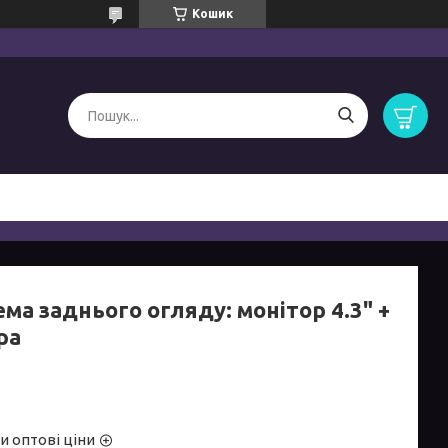
Кошик
ма заднього огляду: монітор 4.3" +
ра
и оптові ціни