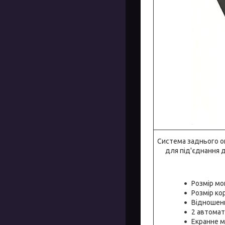
Система заднього ог
для під'єднання 
Розмір мон
Розмір кор
Відношенн
2 автомат
Екранне м