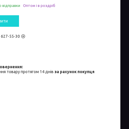
о відправки
Оптом і в роздріб
пити
) 627-55-30
ня товару протягом 14 днів
за рахунок покупця