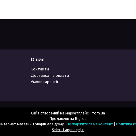
О нас
Контакти
Доставка та оплата
Умови гарантії
Сайт створений на маркетплейсі
Prom.ua
Продавець на Bigl.ua
2simka.com.ua - Інтернет магазин товарів для дому |
Поскаржитися на контент
|
Політика к
Select Language
▼