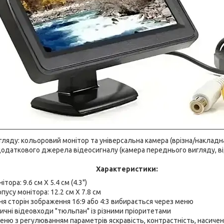
ляду: кольоровий монітор та універсальна камера (врізна/накладна
додаткового джерела відеосигналу (камера переднього вигляду, від
Характеристики:
ітора: 9.6 см Х 5.4 см (4.3")
пусу монітора: 12.2 см Х 7.8 см
я сторін зображення 16:9 або 4:3 вибирається через меню
ичні відеовходи "тюльпан" із різними пріоритетами
еню з регулюванням параметрів яскравість, контрастність, насиченіс