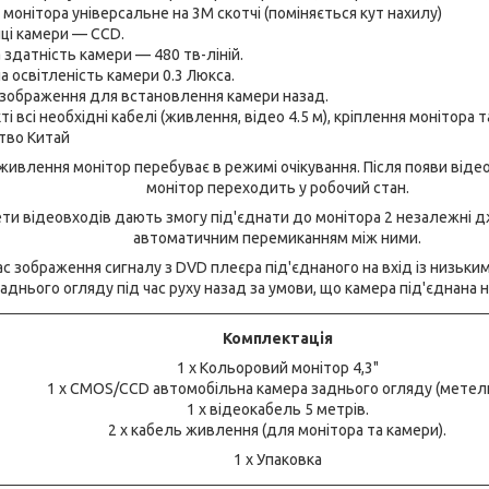
 монітора універсальне на 3M скотчі (поміняється кут нахилу)
ці камери — CCD.
 здатність камери — 480 тв-ліній.
а освітленість камери 0.3 Люкса.
зображення для встановлення камери назад.
і всі необхідні кабелі (живлення, відео 4.5 м), кріплення монітора т
тво Китай
 живлення монітор перебуває в режимі очікування. Після появи віде
монітор переходить у робочий стан.
тети відеовходів дають змогу під'єднати до монітора 2 незалежні 
автоматичним перемиканням між ними.
ас зображення сигналу з DVD плеєра під'єднаного на вхід із низьк
аднього огляду під час руху назад за умови, що камера під'єднана 
Комплектація
1 х Кольоровий монітор 4,3"
1 х CMOS/CCD автомобільна камера заднього огляду (метел
1 х відеокабель 5 метрів.
2 х кабель живлення (для монітора та камери).
1 х Упаковка