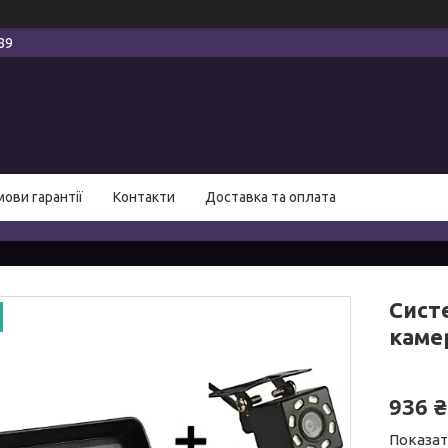
89
мови гарантії
Контакти
Доставка та оплата
Систе
каме
936 ₴
Показат