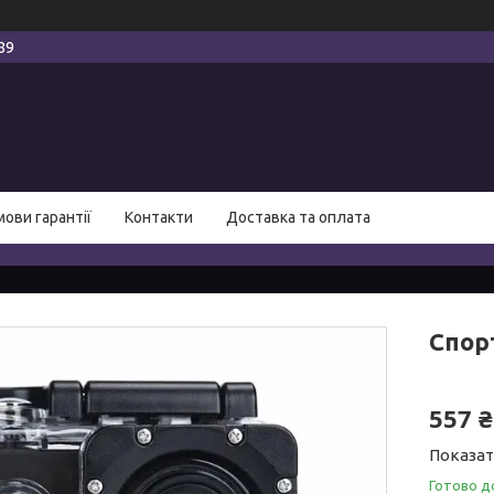
89
мови гарантії
Контакти
Доставка та оплата
Спорт
557 ₴
Показат
Готово д