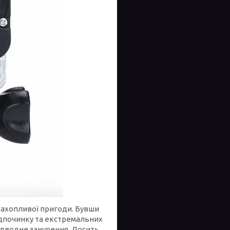
захопливої пригоди. Бувши
ідпочинку та екстремальних
 підводне занурення. Досить