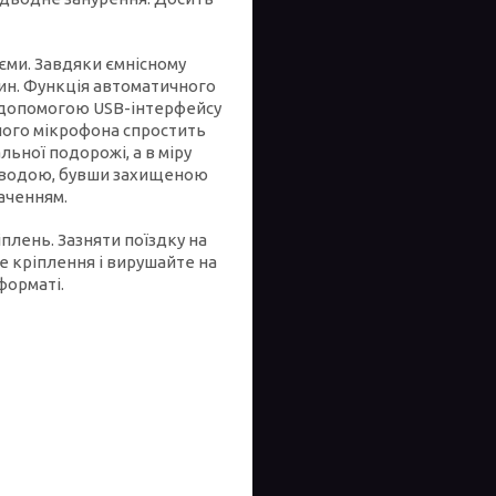
'єми. Завдяки ємнісному
ин. Функція автоматичного
а допомогою USB-інтерфейсу
ного мікрофона спростить
ьної подорожі, а в міру
ід водою, бувши захищеною
аченням.
іплень. Зазняти поїздку на
е кріплення і вирушайте на
форматі.