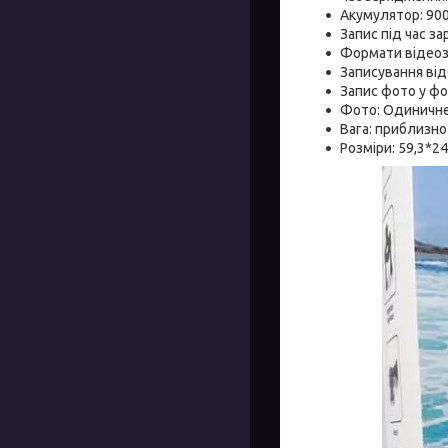
Акумулятор: 90
Запис під час з
Формати відеоза
Записування від
Запис фото у фо
Фото: Одиничне
Вага: приблизно
Розміри: 59,3*24