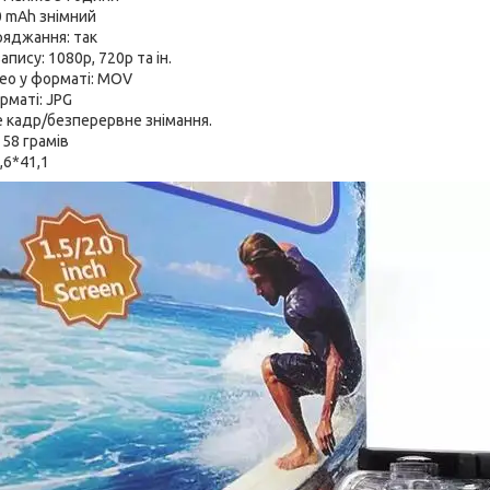
0 mAh знімний
аряджання: так
пису: 1080p, 720p та ін.
ео у форматі: MOV
рматі: JPG
 кадр/безперервне знімання.
 58 грамів
,6*41,1