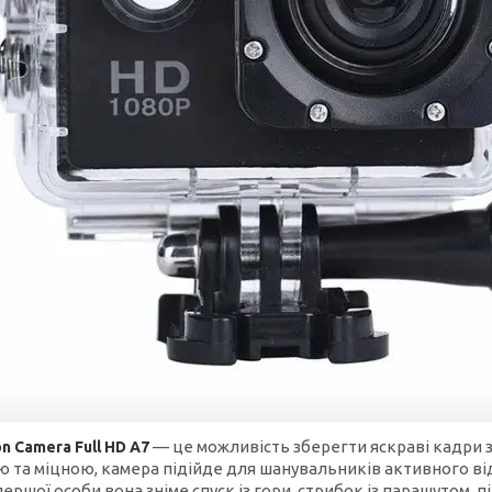
— це можливість зберегти яскраві кадри 
on Camera
Full HD A7
 та міцною, камера підійде для шанувальників активного в
 першої особи вона зніме спуск із гори, стрибок із парашутом,