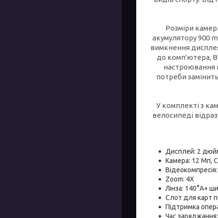
Розміри камери
акумулятору 900 m
вимкнення дисплея
до комп'ютера, В
настроювання в
потреби замінить
У комплекті з к
велосипеді відраз
Дисплей: 2 дюйм
Камера: 12 Мп,
Відеокомпресія:
Zoom: 4X
Лінза: 140°A+ ш
Слот для карт па
Підтримка опера
Час заряджання