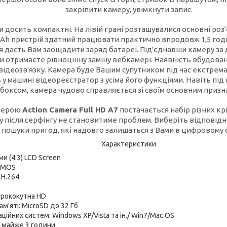
закріпити камеру, увімкнути запис.
 досить компактні. На лівій грані розташувалися основні роз
Ah пристрій здатний працювати практично впродовж 1,5 год
 дасть Вам заощадити заряд батареї. Під'єднавши камеру з
и отримаєте рівноцінну заміну вебкамері. Наявність вбудова
ідеозв'язку. Камера буде Вашим супутником під час екстремал
 у машині відеореєстратор з усіма його функціями. Навіть п
боксом, камера чудово справляється зі своїм основним призн
амерою
Action Camera
Full HD A7
постачається набір різних кр
у після серфінгу не становитиме проблем. Виберіть відповідн
пошуки пригод, які надовго залишаться з Вами в цифровому 
Характеристики
и (4:3) LCD Screen
 CMOS
 H.264
ирококутна HD
м'яті: MicroSD до 32 Гб
ційних систем: Windows XP/Vista та ін./ Win7/Mac OS
: майже 3 години