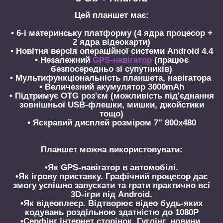
Цей планшет має:
• 6-і материнську платформу (4 ядра процесор +
2 ядра відеокарти)
• Новітня версія операційної системи Android 4.4
• Незалежний
GPS-навігатор
(працює
безпосередньо зі супутників)
• Мультифункціональність планшета, навігатора
• Величезний акумулятор 3000mAh
• Підтримує OTG роз'єм (можливість під'єднання
зовнішньої USB-флешки, мишки, джойстики
тощо)
• Яскравий дисплей розміром 7" 800х480
Планшет можна використовувати:
•Як GPS-навігатор в автомобілі.
•Як ігрову приставку. Графічний процесор дає
змогу успішно запускати та грати практично всі
3D-ігри під Android.
•Як відеоплеєр. Відтворює відео будь-яких
кодувань роздільною здатністю до 1080P
•Серфінг інтернет сторінок. Гуглінг, новини,