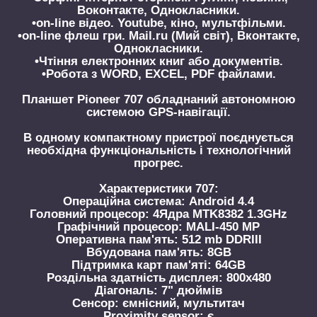
Воконтакте, Однокласники.
•on-line відео. Youtube, кіно, мультфільми.
•on-line флеш гри. Mail.ru (Мий світ), Вконтакте,
Однокласники.
•Чтіння електронних книг або документів.
•Робота з WORD, EXCEL, PDF файлами.
Планшет Pioneer 707 обладнаний автономною
системою GPS-навігації.
В одному компактному пристрої поєднується
необхідна функціональність і технологічний
прогрес.
Характеристики 707:
Операційна система: Android 4.4
Головний процесор: 4Ядра MTK8382 1.3GHz
Графічний процесор: MALI-450 MP
Оперативна пам'ять: 512 mb DDRIII
Вбудована пам'ять: 8GB
Підтримка карт пам'яті: 64GB
Роздільна здатність дисплея: 800x480
Діагональ: 7" дюймів
Сенсор: ємнісний, мультитач
Proximity sensor: є