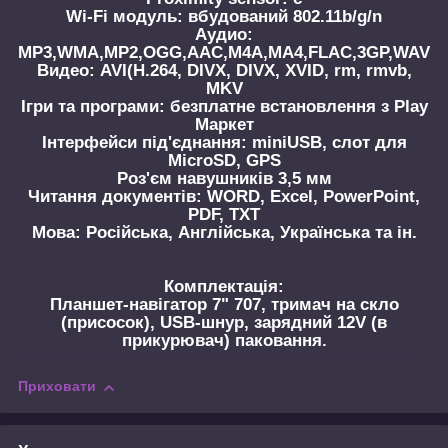
Wi-Fi модуль: вбудований 802.11b/g/n
Аудио:
MP3,WMA,MP2,OGG,AAC,M4A,MA4,FLAC,3GP,WAV
Видео: AVI(H.264, DIVX, DIVX, XVID, rm, rmvb,
MKV
Ігри та програми: безплатне встановлення з Play
Маркет
Інтерфейси під'єднання: miniUSB, слот для
MicroSD, GPS
Роз'єм навушників 3,5 мм
Читання документів: WORD, Excel, PowerPoint,
PDF, TXT
Мова: Російська, Англійська, Українська та ін.
Комплектація:
Планшет-навігатор 7" 707, тримач на скло
(присосок), USB-шнур, зарядний 12V (в
прикурювач) паковання.
Приховати