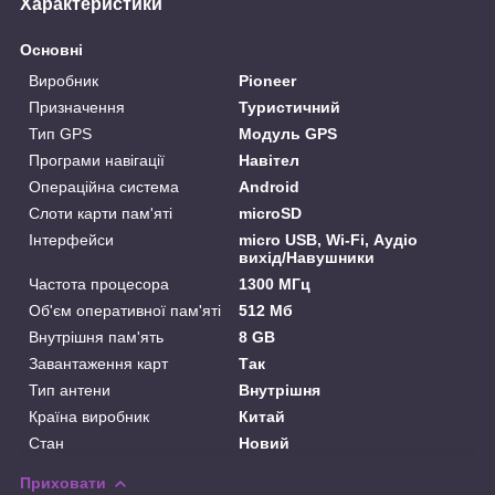
Характеристики
Основні
Виробник
Pioneer
Призначення
Туристичний
Тип GPS
Модуль GPS
Програми навігації
Навітел
Операційна система
Android
Слоти карти пам'яті
microSD
Інтерфейси
micro USB, Wi-Fi, Аудіо
вихід/Навушники
Частота процесора
1300 МГц
Об'єм оперативної пам'яті
512 Мб
Внутрішня пам'ять
8 GB
Завантаження карт
Так
Тип антени
Внутрішня
Країна виробник
Китай
Стан
Новий
Приховати