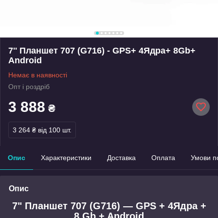
7'' Планшет 707 (G716) - GPS+ 4Ядра+ 8Gb+
Android
Немає в наявності
Опт і роздріб
3 888
₴
3 264 ₴
від 100 шт.
Опис
Характеристики
Доставка
Оплата
Умови п
Опис
7" Планшет 707 (G716) — GPS + 4Ядра +
8 Gb + Android