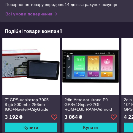
Повернення товару впродовж 14 днів за рахунок покупця
Всі умови повернення
Подібні товари компанії
7" GPS-навігатор 7005 —
2din Автомагнітола P9
2din
8 gb 800 mhz 256mb
GPS+4Ядра+32Gb
10" 
IGO+Navitel+CityGuide
ROM+1Gb RAM+Adnroid
GPS
ROM
3 192
3 864
4 2
₴
₴
Купити
Купити