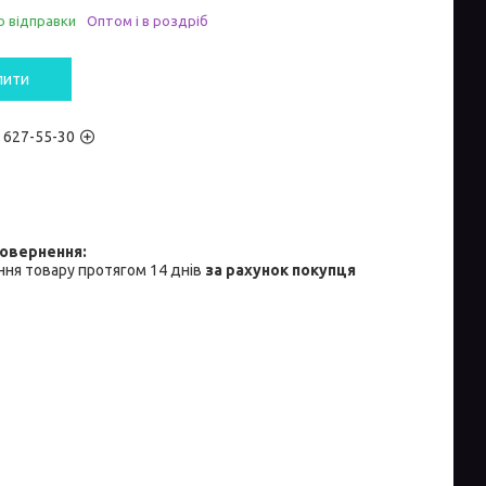
о відправки
Оптом і в роздріб
пити
) 627-55-30
ня товару протягом 14 днів
за рахунок покупця