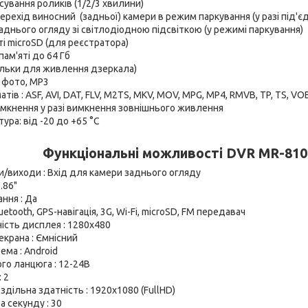
сування роликів (1/2/3 хвилини)
рехід виносний (задньої) камери в режим паркування (у разі під'є
днього огляду зі світлодіодною підсвіткою (у режимі паркування)
ті microSD (для реєстратора)
пам'яті до 64 Гб
ільки для живлення дзеркала)
 фото, MP3
ів : ASF, AVI, DAT, FLV, M2TS, MKV, MOV, MPG, MP4, RMVB, TP, TS, VO
мкнення у разі вимкнення зовнішнього живлення
ура: від -20 до +65 °C
Функціональні можливості DVR MR-810
/виходи : Вхід для камери заднього огляду
.86"
ння : Да
etooth, GPS-навігація, 3G, Wi-Fi, microSD, FM передавач
ість дисплея : 1280x480
екрана : Ємнісний
ема : Android
го ланцюга : 12-24В
: 2
дільна здатність : 1920x1080 (FullHD)
а секунду : 30