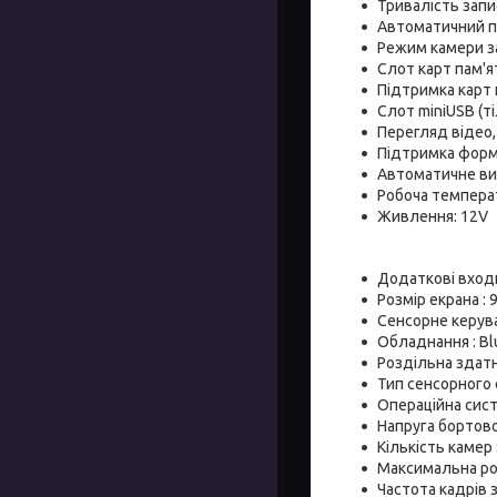
Тривалість запи
Автоматичний пе
Режим камери за
Слот карт пам'я
Підтримка карт 
Слот miniUSB (т
Перегляд відео,
Підтримка формат
Автоматичне ви
Робоча температ
Живлення: 12V
Додаткові входи
Розмір екрана : 9
Сенсорне керува
Обладнання : Blu
Роздільна здатн
Тип сенсорного 
Операційна сист
Напруга бортово
Кількість камер 
Максимальна роз
Частота кадрів з