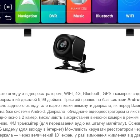
ого огляду з відеореєстратором, WIFI, 4G, Bluetooth, GPS і камерою зад
орматний дисплей 9,99 дюймів. Пристрій працює на базі системи
Androi
ало заднього огляду, але варто тільки ввімкнути дзеркало, як перед Вам
на базі системи Android. Дзеркало обладнане відеореєстратором із якіст
одночасно з 2 камер, (можливість використання виносної камери в режим
ною, ФМ трансмітер (для передавання аудіо на штатну магнітолу). Осно
 модему (для виходу в інтернет) Можливість керувати реєстратором чер
еркала — через величезний 10" екран, у разі вимкнення живлення від дз