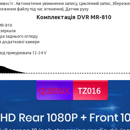
вості : Автоматичне увімкнення запису, Циклічний запис, Збереже
реження файлу під час зіткнення), Датчик руху
Комплектація DVR MR-810
MR-810
дзеркала
ра заднього огляду
я додаткової камери
від прикурювача 12-24 V