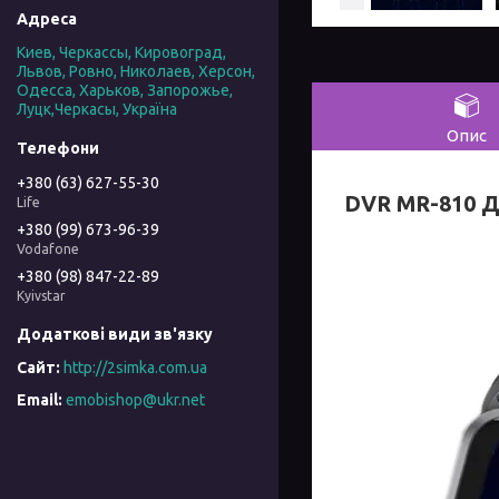
Киев, Черкассы, Кировоград,
Львов, Ровно, Николаев, Херсон,
Одесса, Харьков, Запорожье,
Луцк,Черкасы, Україна
Опис
+380 (63) 627-55-30
DVR MR-810 Д
Life
+380 (99) 673-96-39
Vodafone
+380 (98) 847-22-89
Kyivstar
http://2simka.com.ua
emobishop@ukr.net