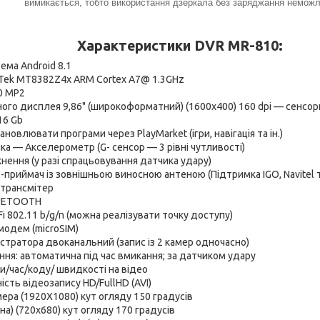
вимикається, тобто використання дзеркала без заряджання неможл
Характеристики DVR MR-810:
ема Android 8.1
Tek MT8382Z4x ARM Cortex A7@ 1.3GHz
0 MP2
ого дисплея 9,86" (широкоформатний) (1600x400) 160 dpi — сенсор
 16 Gb
овлювати програми через PlayMarket (ігри, навігація та ін.)
ка — Акселерометр (G- сенсор — 3 рівні чутливості)
ткнення (у разі спрацьовування датчика удару)
приймач із зовнішньою виносною антеною (Підтримка IGO, Navitel 
трансмітер
UETOOTH
i 802.11 b/g/n (можна реалізувати точку доступу)
модем (microSIM)
тратора двоканальний (запис із 2 камер одночасно)
ня: автоматична під час вмикання; за датчиком удару
/час/коду/ швидкості на відео
ість відеозапису HD/FullHD (AVI)
ра (1920X1080) кут огляду 150 градусів
на) (720х680) кут огляду 170 градусів