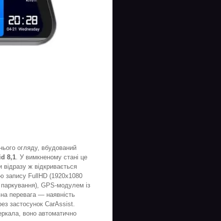
нього огляду, вбудований
d 8,1
. У вимкненому стані це
и відразу ж відкривається
ю запису FullHD (1920x1080
і паркування), GPS-модулем із
вна перевага — наявність
ез застосунок CarAssist.
еркала, воно автоматично