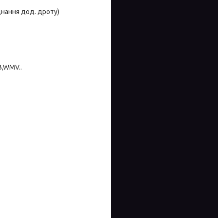
днання дод. дроту)
B,WMV..