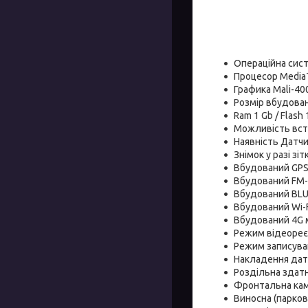
Операційна сист
Процесор Media
Графика Mali-40
Розмір вбудован
Ram 1 Gb / Flash
Можливість встан
Наявність Датчи
Знімок у разі зі
Вбудований GPS-
Вбудований FM-
Вбудований BL
Вбудований Wi-F
Вбудований 4G 
Режим відеореєс
Режим записуван
Накладення дати
Роздільна здатн
Фронтальна каме
Виносна (парков