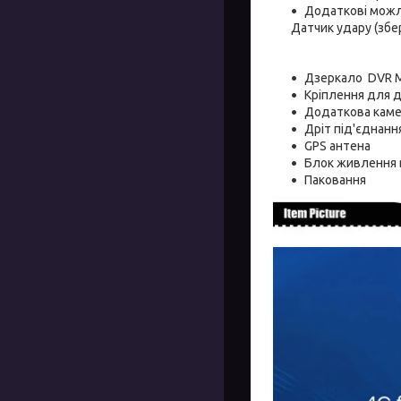
Додаткові можли
Датчик удару (збе
Дзеркало DVR 
Кріплення для 
Додаткова каме
Дріт під'єднанн
GPS антена
Блок живлення 
Паковання