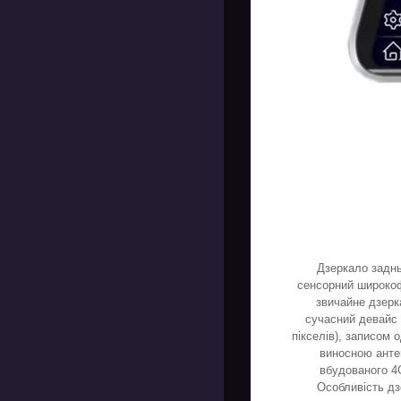
Дзеркало заднь
сенсорний широкоф
звичайне дзерк
сучасний девайс 
пікселів), записом 
виносною анте
вбудованого 4G
Особливість дз