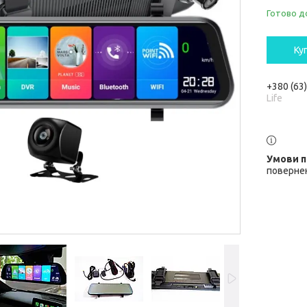
Готово д
Ку
+380 (63
Life
повернен