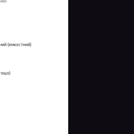
иве.
ний (емкостний)
тощо)