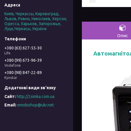
Киев, Черкассы, Кировоград,
Львов, Ровно, Николаев, Херсон,
Одесса, Харьков, Запорожье,
Луцк,Черкасы, Україна
Опис
+380 (63) 627-55-30
Автомагніто
Life
+380 (99) 673-96-39
Vodafone
+380 (98) 847-22-89
Kyivstar
http://2simka.com.ua
emobishop@ukr.net