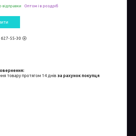
о відправки
Оптом і в роздріб
пити
) 627-55-30
ня товару протягом 14 днів
за рахунок покупця