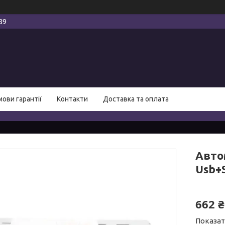
89
мови гарантії
Контакти
Доставка та оплата
Авто
Usb+
662 ₴
Показат