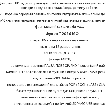
исплей: LED-індикаторний дисплей з анімацією з показом діапазону
номери треку, стан еквалайзера, режиму роботи;
2.0 порт (на передній панелі магнітоли), підтримка максимально до 
MC слот (на передній панелі магнітоли), підтримка максимально до 
фронтальний (3.5 мм) вхід AUX;
Функції 2056 ISO
стерео FM-тюнер з автоскануванням;
пам'ять на 18 радіостанцій;
тонкопенсація LOUD;
функція MUTE;
режими відтворення ПАУЗА, ПОВТОР, RND (променівний вибі
вимкнення з автозапам'яттю функцій тюнер і SD/MMC/USB-реак
відтворення МР3 і WMA форматів;
попередньо встановлений еквалайзер POP / ROCK / JASS / CLA
багатофункціональний пульт дистанційного керування;
вимкнення з автозапам'ятуванням функцій тюнер;
вимкнення з автозапам'яттю функцій SD/MMC/USB режиму