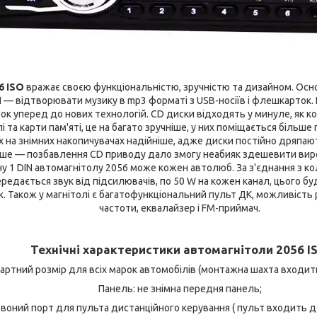
6 ISO
вражає своєю функціональністю, зручністю та дизайном. Осно
 — відтворювати музику в mp3 форматі з USB-носіїв і флешкарток. 
крок уперед до нових технологій. CD диски відходять у минуле, як ко
та карти пам'яті, це на багато зручніше, у них поміщається більше 
них на знімних накопичувачах надійніше, адже диски постійно дряпа
ше — позбавлення CD приводу дало змогу неабияк здешевити виро
у 1 DIN автомагнітолу 2056 може кожен автолюб. За з'єднання з к
ередається звук від підсилювачів, по 50 W на кожен канал, цього 
. Також у магнітолі є багатофункціональний пульт ДК, можливість 
частоти, еквалайзер і FM-приймач.
Технічні характеристики автомагнітоли 2056 IS
дартний розмір для всіх марок автомобілів (монтажна шахта входит
Панель: не знімна передня панель;
воний порт для пульта дистанційного керування ( пульт входить д