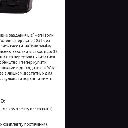
вне завдання цієї магнітоли
Головна перевага 2056 без
лись касети, на їхню заміну
пісень, завдяки місткості до 32
ються та перестають читатися.
бництво, і тепер купити
олонками відповідають 4 RCA-
буде з лишком достатньо для
регулювати верхні та нижні
O:
ь до комплекту постачання);
о комплекту постачання);