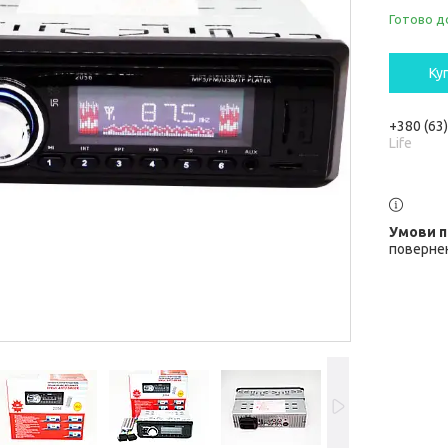
Готово д
Ку
+380 (63
Life
повернен