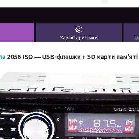
Характеристики
І
ла
2056 ISO
― USB-флешки + SD карти пам'яті 