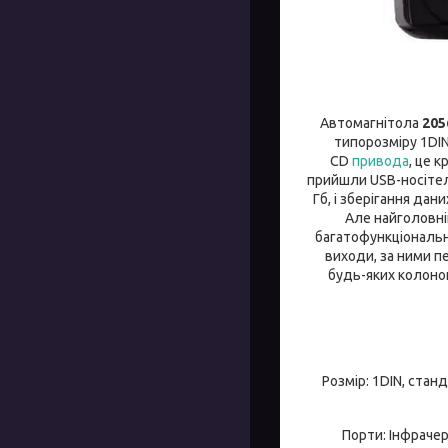
Автомагнітола
205
типорозміру 1DIN
CD
привода
, це 
прийшли USB-носітелі 
Гб, і зберігання да
Але найголовні
багатофункціональн
виходи, за ними п
будь-яких колонок
Розмір: 1DIN, стан
Порти: Інфрачер