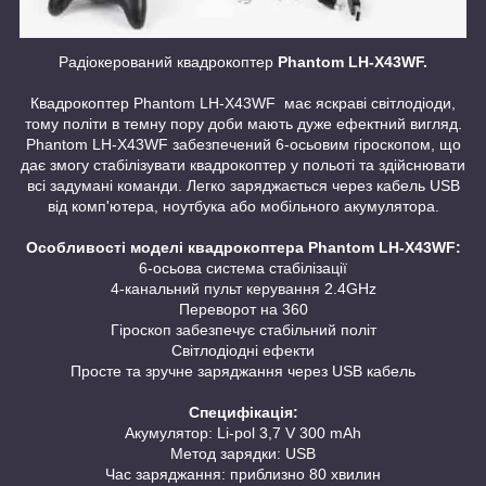
Радіокерований квадрокоптер
Phantom LH-X43WF.
Квадрокоптер Phantom LH-X43WF має яскраві світлодіоди,
тому політи в темну пору доби мають дуже ефектний вигляд.
Phantom LH-X43WF забезпечений 6-осьовим гіроскопом, що
дає змогу стабілізувати квадрокоптер у польоті та здійснювати
всі задумані команди. Легко заряджається через кабель USB
від комп'ютера, ноутбука або мобільного акумулятора.
Особливості моделі квадрокоптера Phantom LH-X43WF:
6-осьова система стабілізації
4-канальний пульт керування 2.4GHz
Переворот на 360
Гіроскоп забезпечує стабільний політ
Світлодіодні ефекти
Просте та зручне заряджання через USB кабель
Специфікація:
Акумулятор: Li-pol 3,7 V 300 mAh
Метод зарядки: USB
Час заряджання: приблизно 80 хвилин