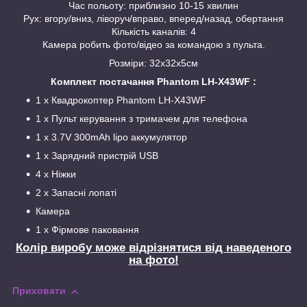
Час польоту: приблизно 10-15 хвилин
Рух: вгору/вниз, ліворуч/вправо, вперед/назад, обертання
Кількість каналів: 4
Камера робить фото/відео за командою з пульта.
Розміри: 32х32х5см
Комплект постачання Phantom LH-X43WF :
1 x Квадрокоптер Phantom LH-X43WF
1 x Пульт керування з тримачем для телефона
1 x 3.7V 300mAh lipo аккумулятор
1 x Зарядний пристрій USB
4 x Ніжки
2 x Запасні лопаті
Камера
1 x Фірмове паковання
Колір виробу може відрізнятися від наведеного
на фото!
Приховати