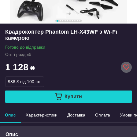
Квадрокоптер Phantom LH-X43WF з Wi-Fi
камерою
Готово до відправки
Опт і роздріб
1 128
₴
936 ₴
від 100 шт.
Купити
Опис
Характеристики
Доставка
Оплата
Умови п
Опис