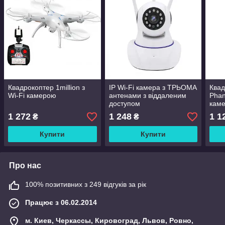
Квадрокоптер 1million з
IP Wi-Fi камера з ТРЬОМА
Квад
Wi-Fi камерою
антенами з віддаленим
Phan
доступом
кам
1 272
1 248
1 1
₴
₴
Купити
Купити
Про нас
100% позитивних з 249 відгуків за рік
Працює з 06.02.2014
м. Киев, Черкассы, Кировоград, Львов, Ровно,