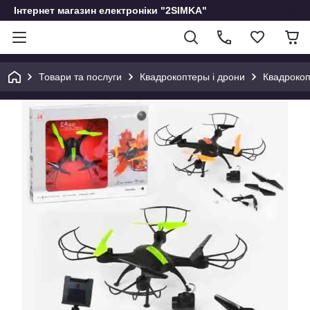
Інтернет магазин електроніки "2SIMKA"
Товари та послуги
Квадрокоптеры і дрони
Квадрокоп