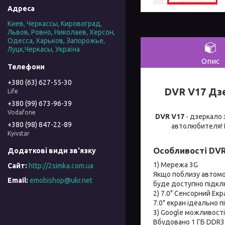
Киев, Черкассы, Кировоград,
Львов, Ровно, Николаев, Херсон,
Одесса, Харьков, Запорожье,
Луцк,Черкасы, Україна
Опис
+380 (63) 627-55-30
DVR V17 Дзе
Life
+380 (99) 673-96-39
Vodafone
DVR V17
- дзеркало 
+380 (98) 847-22-89
автолюбителя!
Kyivstar
Особливості DVR
1) Мережа 3G
http://2simka.com.ua
Якщо поблизу автомоб
emobishop@ukr.net
буде доступно підкл
2) 7.0" Сенсорний Екр
7.0" екран ідеально п
3) Google можливості
Вбудовано 1 ГБ DDR3 