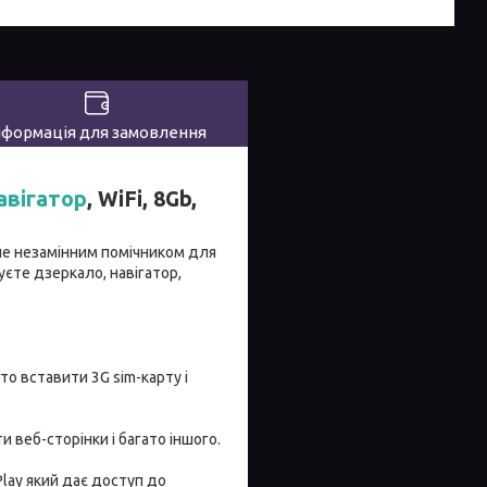
нформація для замовлення
авігатор
, WiFi, 8Gb,
ане незамінним помічником для
єте дзеркало, навігатор,
то вставити 3G sim-карту і
 веб-сторінки і багато іншого.
lay який дає доступ до