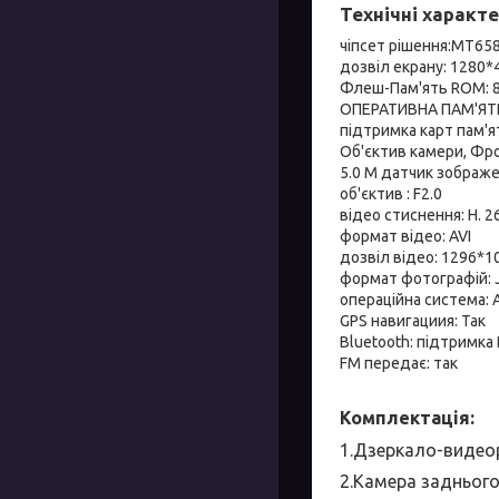
Технічні характ
чіпсет рішення:MT6582
дозвіл екрану: 1280*
Флеш-Пам'ять ROM: 
ОПЕРАТИВНА ПАМ'ЯТЬ
підтримка карт пам'ят
Об'єктив камери, Фро
5.0 М датчик зображе
об'єктив : F2.0
відео стиснення: H. 2
формат відео: AVI
дозвіл відео: 1296*1
формат фотографій: 
операційна система: A
GPS навигациия: Так
Bluetooth: підтримка 
FM передає: так
Комплектація:
1.Дзеркало-видео
2.Камера заднього