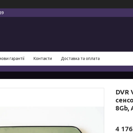
89
мови гарантії
Контакти
Доставка та оплата
DVR 
сенсо
8Gb, 
4 176