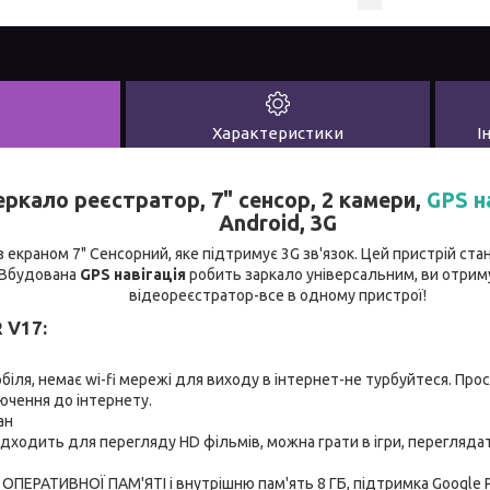
Характеристики
І
ркало реєстратор, 7" сенсор, 2 камери,
GPS н
Android, 3G
з екраном 7" Сенсорний, яке підтримує 3G зв'язок. Цей пристрій ст
 Вбудована
GPS навігація
робить заркало універсальним, ви отриму
відеореєстратор-все в одному пристрої!
 V17:
іля, немає wi-fi мережі для виходу в інтернет-не турбуйтеся. Прос
ючення до інтернету.
ан
ідходить для перегляду HD фільмів, можна грати в ігри, переглядати
ОПЕРАТИВНОЇ ПАМ'ЯТІ і внутрішню пам'ять 8 ГБ, підтримка Google P