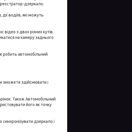
ореєстратор-дзеркало.
дії водіїв, які можуть
відео з двох різних кутів.
икатися на камеру заднього
 це робить автомобільний
ви зможете здійснювати і
орінок. Також Автомобільний
ристовувати його як точку
ко синхронізувати дзеркало і