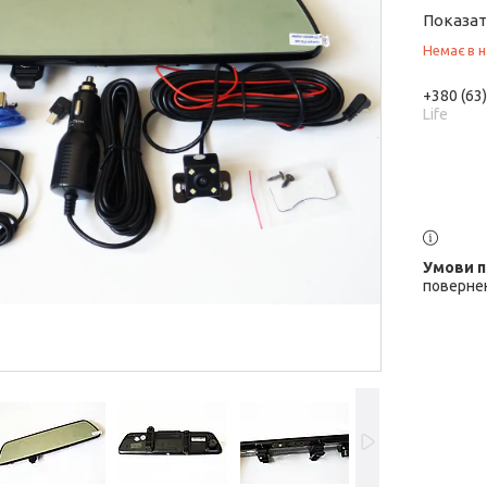
Показат
Немає в н
+380 (63
Life
повернен