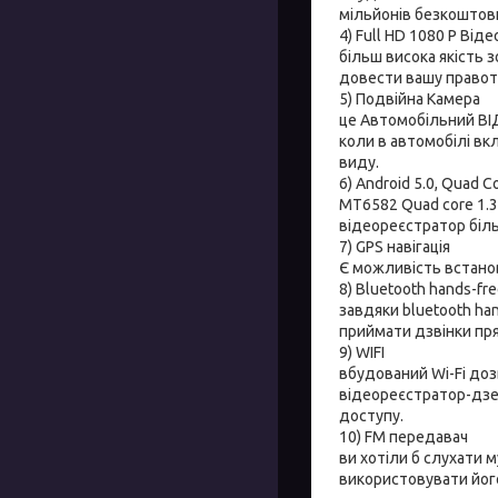
мільйонів безкоштов
4) Full HD 1080 P Віде
більш висока якість з
довести вашу правоту
5) Подвійна Камера
це Автомобільний ВІД
коли в автомобілі в
виду.
6) Android 5.0, Quad C
MT6582 Quad core 1.3
відеореєстратор більш
7) GPS навігація
Є можливість встанов
8) Bluetooth hands-fre
завдяки bluetooth ha
приймати дзвінки пр
9) WIFI
вбудований Wi-Fi доз
відеореєстратор-дзер
доступу.
10) FM передавач
ви хотіли б слухати м
використовувати йог