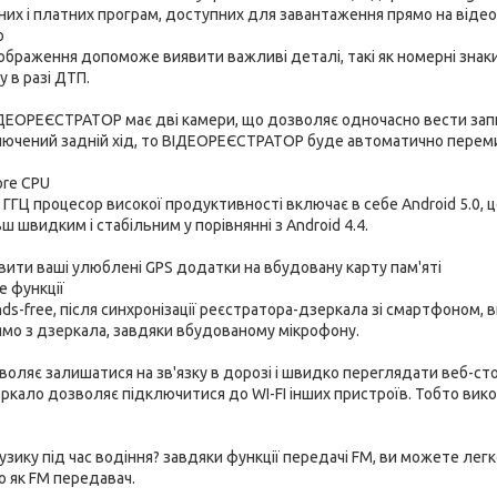
них і платних програм, доступних для завантаження прямо на віде
о
ображення допоможе виявити важливі деталі, такі як номерні знаки, 
 в разі ДТП.
ЕОРЕЄСТРАТОР має дві камери, що дозволяє одночасно вести запис 
ключений задній хід, то ВІДЕОРЕЄСТРАТОР буде автоматично перем
ore CPU
 ГГЦ процесор високої продуктивності включає в себе Android 5.0,
 швидким і стабільним у порівнянні з Android 4.4.
ити ваші улюблені GPS додатки на вбудовану карту пам'яті
e функції
nds-free, після синхронізації реєстратора-дзеркала зі смартфоном, 
ямо з дзеркала, завдяки вбудованому мікрофону.
воляє залишатися на зв'язку в дорозі і швидко переглядати веб-ст
кало дозволяє підключитися до WI-FI інших пристроїв. Тобто вико
узику під час водіння? завдяки функції передачі FM, ви можете лег
о як
FM передавач
.