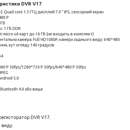
еристики DVR V17
 Quad core 1.3 ГГЦ дисплей:7.0 " IPS, сенсорний екран
480 P
8ГБ
: 1 ГБ DDR
і micro sd-карт до 16 ГБ (не входить в комплект)
нтальна камера: Full HD1080P, камера заднього виду: 640*480
ння, кут огляду 140 градусів
64
080 P 30fps/1280*720 P 30fps/640*480 P 30fps
JPEG
ndroid 5.0
Bluetooth 4.0 або вище
регисторатор DVR V17.
 виду.