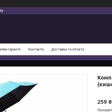
89
мови гарантії
Контакти
Доставка та оплата
Комп
(киш
259 ₴
Показат