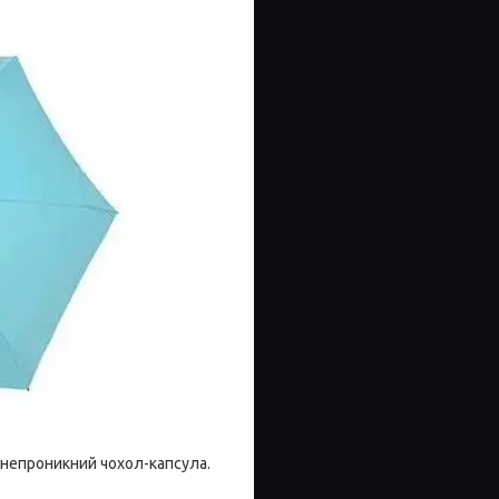
донепроникний чохол-капсула.