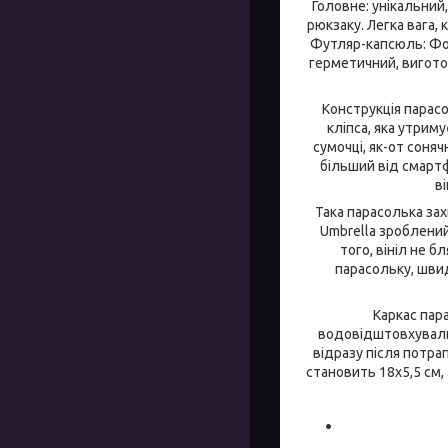
Головне: унікальний,
рюкзаку. Легка вага,
Футляр-капсюль: Фор
герметичний, виготов
Конструкція парас
кліпса, яка утрим
сумочці, як-от соня
більший від смартф
в
Така парасолька зах
Umbrella зроблений
того, вініл не 
парасольку, швид
Каркас пар
водовідштовхуваль
відразу після потра
становить 18х5,5 см, 