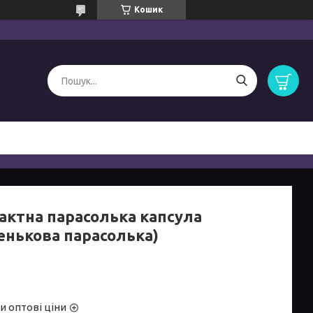
Кошик
актна парасолька капсула
енькова парасолька)
и оптові ціни