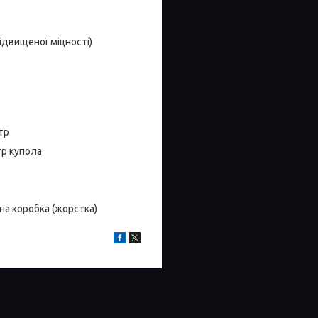
підвищеної міцності)
тр
тр купола
на коробка (жорстка)