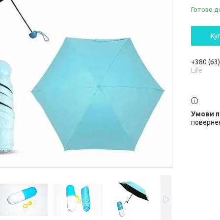
Готово д
Ку
+380 (63
Life
повернен