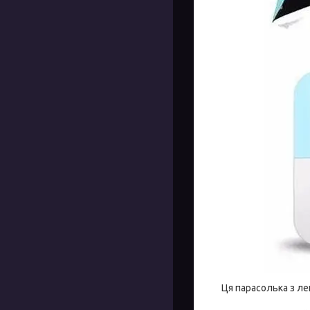
Ця парасолька з ле