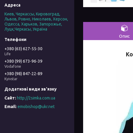
Киев, Черкассы, Кировоград,
Львов, Ровно, Николаев, Херсон,
Одесса, Харьков, Запорожье,
Луцк,Черкасы, Україна
Опис
+380 (63) 627-55-30
Ко
Life
+380 (99) 673-96-39
Vodafone
+380 (98) 847-22-89
Kyivstar
http://2simka.com.ua
emobishop@ukr.net