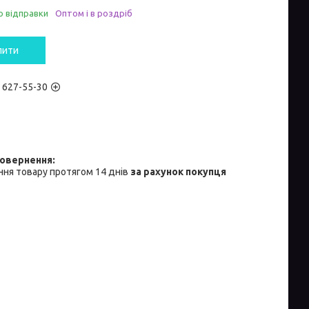
о відправки
Оптом і в роздріб
пити
) 627-55-30
ня товару протягом 14 днів
за рахунок покупця