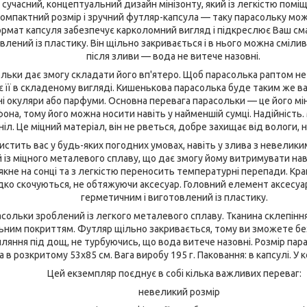
 сучасний, концептуальний дизайн мінізонту, який із легкістю поміща
 компактний розмір і зручний футляр-капсула — таку парасольку мо
мат капсуля забезпечує карколомний вигляд і підкреслює Ваш сма
лений із пластику. Він щільно закривається і в нього можна смілив
після зливи — вода не витече назовні.
ольки дає змогу складати його вп'ятеро. Щоб парасолька раптом н
ує її в складеному вигляді. Кишенькова парасолька буде таким же 
чні окуляри або парфуми. Основна перевага парасольки — це його мі
она, тому його можна носити навіть у найменшій сумці. Надійність
ініл. Це міцний матеріал, він не рветься, добре захищає від вологи, 
истить вас у будь-яких погодних умовах, навіть у злива з невеликим
 із міцного металевого сплаву, що дає змогу йому витримувати наві
блякне на сонці та з легкістю переносить температурні перепади. Кр
ко скочуються, не обтяжуючи аксесуар. Головний елемент аксесуар
герметичним і виготовлений із пластику.
асольки зроблений із легкого металевого сплаву. Тканина склепінн
ним покриттям. Футляр щільно закривається, тому ви зможете без
пляння під дощ, не турбуючись, що вода витече назовні. Розмір па
а в розкритому 53х85 см. Вага виробу 195 г. Паковання: в капсулі. У 
Цей екземпляр поєднує в собі кілька важливих переваг:
невеликий розмір