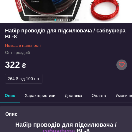
Набір проводів для підсилювача / сабвуфера
BL-8
Немає в наявності
Опт і роздріб
322
₴
264 ₴
від 100 шт.
Опис
Характеристики
Доставка
Оплата
Умови п
Опис
Набір проводів для підсилювача /
сабвуфера
BL-8