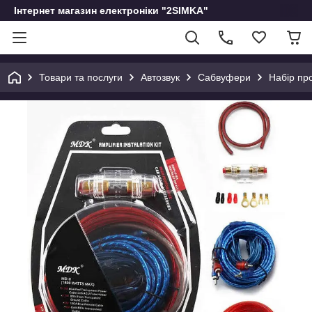
Інтернет магазин електроніки "2SIMKA"
Товари та послуги
Автозвук
Сабвуфери
Набір пр