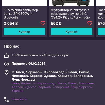
8" Активний сабвуфер
Акумуляторна викрутка з
Наса
бочка ZPX 300W +
розкладною ручкою KC-
митт
Bluetooth
CS4.2V Kit у кейсі + набір
Zoom
біт 45 шт. / Електрична
митт
2 054
562
576
₴
₴
викрутка/електровикрутка
Купити
Купити
Про нас
100% позитивних з 249 відгуків за рік
Працює з 06.02.2014
м. Киев, Черкассы, Кировоград, Львов, Ровно,
Николаев, Херсон, Одесса, Харьков, Запорожье,
Луцк,Черкасы
Киев, Черкассы, Кировоград, Львов, Ровно, Николаев,
Херсон, Одесса, Харьков, Запорожье, Луцк,Черкасы,
Україна
Контакти