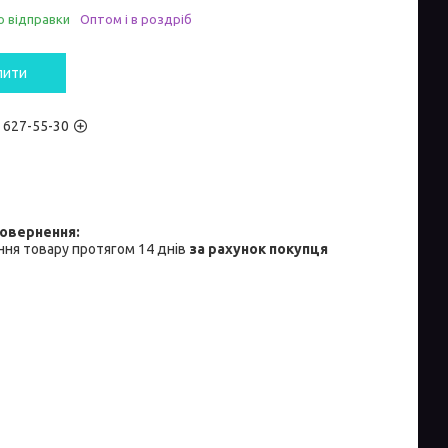
о відправки
Оптом і в роздріб
пити
) 627-55-30
ня товару протягом 14 днів
за рахунок покупця