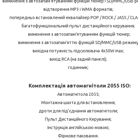
вимкнення з автозапам'ятуванням функцій тюнер і SD/MMC/USB-р
відтворення МР3 і WMA форматів;
попередньо встановлений еквалайзер POP / ROCK / JASS / CLA
багатофункціональний пульт дистанційного керування;
вимкнення з автозапам'ятуванням функцій тюнер;
вимкнення з автозапам'яттю функцій SD/MMC/USB режиму
вихідна потужність підсилювача 4х50W max;
вихід RCA (на задній панелі);
годинник;
Комплектація автомагнітоли 2055 ISO:
Автомагнітола 2055;
Монтажна шахта для встановлення;
дроти для під'єднання автомагнітоли;
Пульт Дистанційного Керування;
Інструкція англійською мовою;
Фірмове паковання.