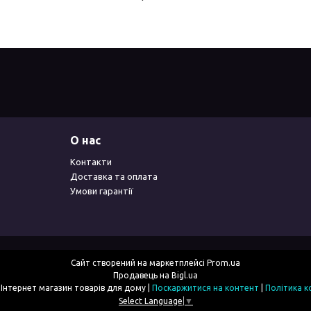
О нас
Контакти
Доставка та оплата
Умови гарантії
Сайт створений на маркетплейсі
Prom.ua
Продавець на Bigl.ua
2simka.com.ua - Інтернет магазин товарів для дому |
Поскаржитися на контент
|
Політика к
Select Language
▼