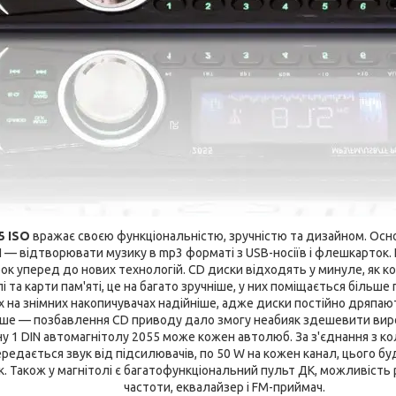
5 ISO
вражає своєю функціональністю, зручністю та дизайном. Осно
 — відтворювати музику в mp3 форматі з USB-носіїв і флешкарток. 
крок уперед до нових технологій. CD диски відходять у минуле, як ко
та карти пам'яті, це на багато зручніше, у них поміщається більше 
них на знімних накопичувачах надійніше, адже диски постійно дряпа
ше — позбавлення CD приводу дало змогу неабияк здешевити виро
у 1 DIN автомагнітолу 2055 може кожен автолюб. За з'єднання з к
ередається звук від підсилювачів, по 50 W на кожен канал, цього 
. Також у магнітолі є багатофункціональний пульт ДК, можливість 
частоти, еквалайзер і FM-приймач.