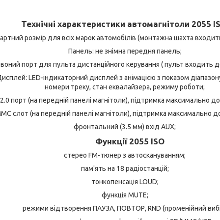
Технічні характеристики автомагнітоли 2055 IS
дартний розмір для всіх марок автомобілів (монтажна шахта входит
Панель: не знімна передня панель;
воний порт для пульта дистанційного керування ( пульт входить д
исплей: LED-індикаторний дисплей з анімацією з показом діапазону
номери треку, стан еквалайзера, режиму роботи;
2.0 порт (на передній панелі магнітоли), підтримка максимально до 
MC слот (на передній панелі магнітоли), підтримка максимально до 
фронтальний (3.5 мм) вхід AUX;
Функції 2055 ISO
стерео FM-тюнер з автоскануванням;
пам'ять на 18 радіостанцій;
тонкопенсація LOUD;
функція MUTE;
режими відтворення ПАУЗА, ПОВТОР, RND (променійний вибі