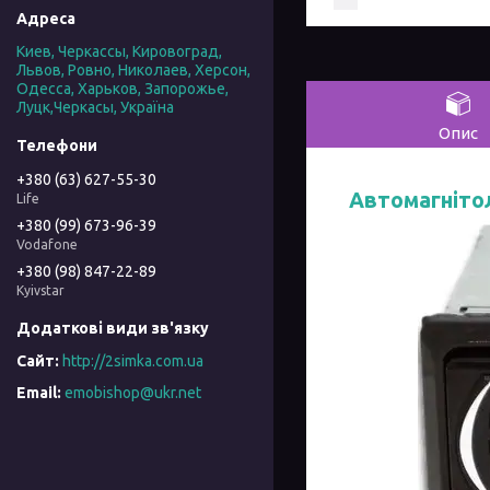
Киев, Черкассы, Кировоград,
Львов, Ровно, Николаев, Херсон,
Одесса, Харьков, Запорожье,
Луцк,Черкасы, Україна
Опис
+380 (63) 627-55-30
Автомагніто
Life
+380 (99) 673-96-39
Vodafone
+380 (98) 847-22-89
Kyivstar
http://2simka.com.ua
emobishop@ukr.net