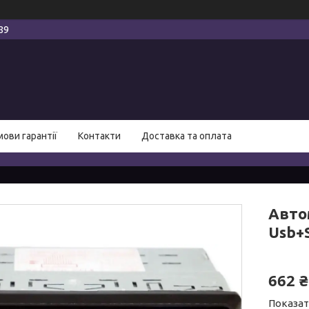
89
мови гарантії
Контакти
Доставка та оплата
Авто
Usb+
662 ₴
Показат