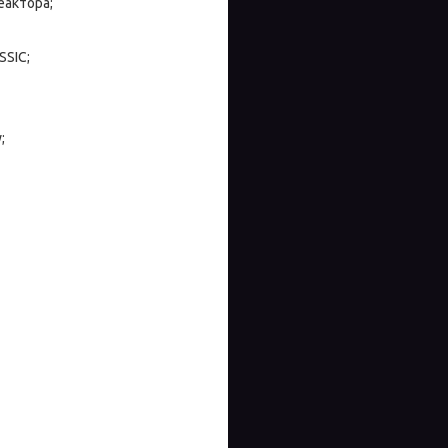
еактора;
SSIC;
;