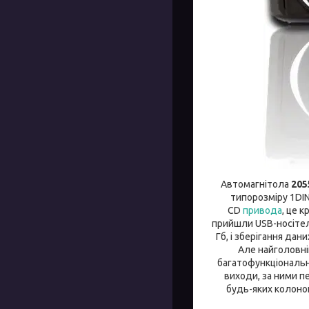
Автомагнітола
205
типорозміру 1DIN
CD
привода
, це 
прийшли USB-носітелі 
Гб, і зберігання да
Але найголовні
багатофункціональн
виходи, за ними п
будь-яких колонок