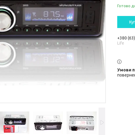
Готово д
Ку
+380 (63
Life
повернен