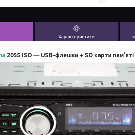
Характеристики
І
ла
2055 ISO
― USB-флешки + SD карти пам'яті 