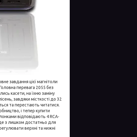
вне завдання цієї магнітоли
Головна перевага 2055 без
лись касети, на їхню заміну
пісень, завдяки місткості до 32
ються та перестають читатися.
бництво, і тепер купити
олонками відповідають 4 RCA-
буде з лишком достатньо для
регулювати верхні та нижні