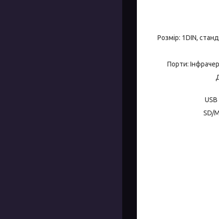
Розмір: 1DIN, стан
Порти: Інфрачер
Д
USB 
SD/M