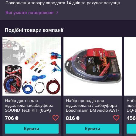
Повернення товару впродовж 14 днів за рахунок покупця
Всі умови повернення
Подібні товари компанії
Набір дротів для
Набір проводів для
Набі
підсилювача/сабвуфера
підсилювача / сабвуфера
підс
SOUND Tech KIT (8GA)
Boschmann BM Audio AWT-
DQ-
8K
706
816
456
₴
₴
Купити
Купити