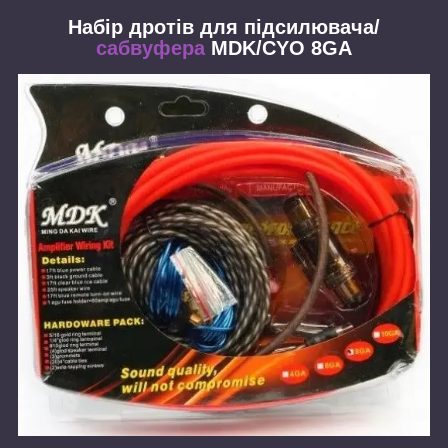
Набір дротів для підсилювача/
сабвуфера
MDK/CYO 8GA