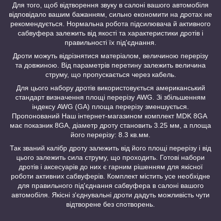
Для того, щоб відтворення звуку в салоні вашого автомобіля
відповідало вашим бажанням, сильно економити на дротах не
рекомендується. Нормальна робота підсилювача й активного
сабвуфера залежить від якості та характеристики дротів і
правильності їх під'єднання.
Дроти можуть відрізнятися матеріалом, величиною перерізу
та довжиною. Від параметрів перетину залежить величина
струму, що пропускається через кабель.
Для цього набору дротів використовується американський
стандарт визначення площі перерізу AWG. Зі збільшенням
індексу AWG (GA) площа перерізу зменшується.
Пропонований Наш інтернет-магазином комплект MDK 8GA
має показник 8GA, діаметр дроту становить 3.25 мм, а площа
його перерізу: 8.3 кв.мм.
Так званий калібр дроту залежить від його площі перерізу і від
цього залежить сила струму, що проходить. Готові набори
дротів і аксесуарів до них є гарним рішенням для якісної
роботи активних сабвуферів. Комплект містить усе необхідне
для правильного під'єднання сабвуфера в салоні вашого
автомобіля. Якісні з'єднувальні дроти дадуть можливість чути
відтворене без спотворень.