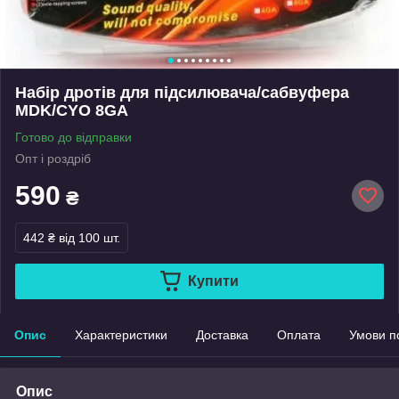
Набір дротів для підсилювача/сабвуфера
MDK/CYO 8GA
Готово до відправки
Опт і роздріб
590
₴
442 ₴
від 100 шт.
Купити
Опис
Характеристики
Доставка
Оплата
Умови п
Опис