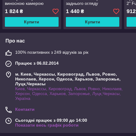
виносною камерою
заднього огляду
2" F
заднього виду
каме
1 824
1 440
912
₴
₴
огля
Купити
Купити
Про нас
100% позитивних з 249 відгуків за рік
Працює з 06.02.2014
м. Киев, Черкассы, Кировоград, Львов, Ровно,
Николаев, Херсон, Одесса, Харьков, Запорожье,
Луцк,Черкасы
Киев, Черкассы, Кировоград, Львов, Ровно, Николаев,
Херсон, Одесса, Харьков, Запорожье, Луцк,Черкасы,
Україна
Контакти
Сьогодні працює з 09:00 до 14:00
Показати весь графік роботи