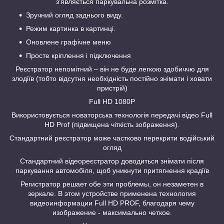
з'являється паркувальна розмітка.
Зручний огляд заднього виду.
Режим картинка в картинці.
Оновлене графічне меню
Просте кріплення і підключення
Реєстратор непомітний – він не буде легкою здобиччю для
злодіїв (тобто відсутня необхідність постійно знімати і ховати
пристрій)
Full HD 1080P
Використовується новаторська технологія передачі відео Full
HD Prof (підвищена чіткість зображення).
Стандартний реєстратор може частково перекрити водійський
огляд
Стандартний відеореєстратор доводиться знімати після
паркування автомобіля, щоб уникнути притягнення крадіїв
Регистратор решает обе эти проблемы, он незаметен в
зеркале. В этом устройстве применена технология
видеоинформации Full HD PROF, благодаря чему
изображение - максимально четкое.