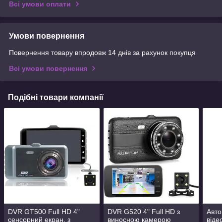
Всі умови оплати
Умови повернення
Повернення товару впродовж 14 днів за рахунок покупця
Всі умови повернення
Подібні товари компанії
DVR GT500 Full HD 4"
DVR G520 4" Full HD з
Авто
сенсорний екран. з
виносною камерою
віде