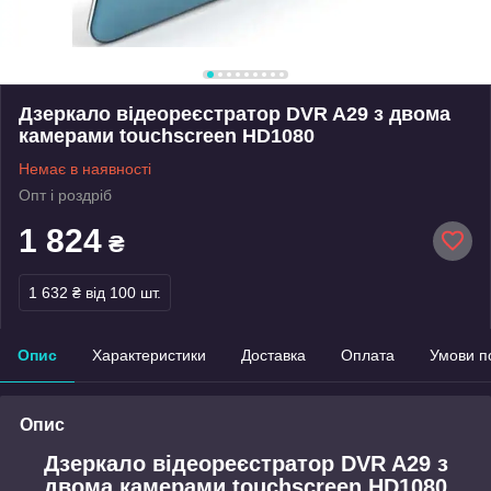
Дзеркало відеореєстратор DVR A29 з двома
камерами touchscreen HD1080
Немає в наявності
Опт і роздріб
1 824
₴
1 632 ₴
від 100 шт.
Опис
Характеристики
Доставка
Оплата
Умови п
Опис
Дзеркало відеореєстратор DVR A29 з
двома камерами touchscreen HD1080