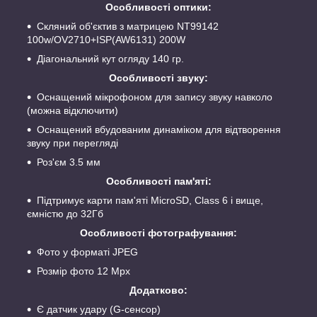
Особливості оптики:
Скляний об'єктив з матрицею NT99142
100w/OV2710+ISP(AW6131) 200W
Діагональний кут огляду 140 гр.
Особливості звуку:
Оснащений мікрофоном для запису звуку навколо
(можна відключити)
Оснащений вбудованим динаміком для відтворення
звуку при перегляді
Роз'єм 3.5 мм
Особливості пам'яті:
Підтримує карти пам'яті MicroSD, Class 6 і вище,
ємністю до 32Гб
Особливості фотографування:
Фото у форматі JPEG
Розмір фото 12 Mpx
Додатково:
Є датчик удару (G-сенсор)