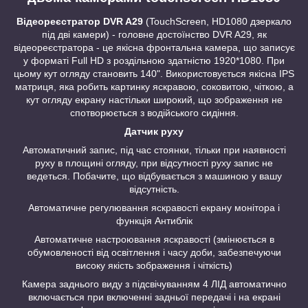
Відеореєстратор DVR A29
(TouchScreen, HD1080 дзеркало
під дві камери) - головне достоїнство DVR A29, як
відеореєстратора - це якісна фронтальна камера, що записує
у форматі Full HD з роздільною здатністю 1920*1080. При
цьому кут огляду становить 140". Використовується якісна IPS
матриця, яка робить картинку яскравою, соковитою, чіткою, а
кут огляду екрану настільки широкий, що зображення не
спотворюється з водійського сидіння.
Датчик руху
Автоматичний запис, під час стоянки, тільки при наявності
руху в площині огляду, при відсутності руху запис не
ведеться. Побачите, що відбувається з машиною у вашу
відсутність.
Автоматичне регулювання яскравості екрану монітора і
функція Антиблік
Автоматичне настроювання яскравості (змінюється в
обумовленості від освітлення і часу доби, забезпечуючи
високу якість зображення і чіткість)
Камера заднього виду з підсвічуванням 4 ЛІД автоматично
включається при включенні задньої передачі і на екрані