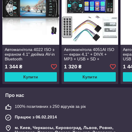
Автомагнітола 4022 ISO з
Автомагнітола 4051AI ISO
Авто
екраном 4.1" дюйма AV-in
— екран 4,1" + DIVX +
екра
Bluetooth
MP3 + USB + SD +
USB 
Bluetooth
1 344
1 320
1 4
₴
₴
Купити
Купити
Про нас
100% позитивних з 250 відгуків за рік
Працює з 06.02.2014
м. Киев, Черкассы, Кировоград, Львов, Ровно,