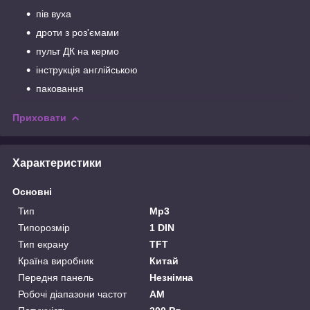
пів вуха
дроти з роз'ємами
пульт ДК на кермо
інструкція англійською
паковання
Приховати
Характеристики
Основні
Тип
Mp3
Типорозмір
1 DIN
Тип екрану
TFT
Країна виробник
Китай
Передня панель
Незнімна
Робочі діапазони частот
AM