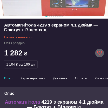
Автомагнітола 4219 з екраном 4.1 дюйма —
Блютуз + Відеовхід
Немає в наявності
Опт і роздріб
1 282
₴
1 104 ₴
від 100 шт.
Опис
Характеристики
Доставка
Оплата
Умови п
Опис
Автомагнітола
4219 з екраном
4.1 дюйма
— Блютуз + Відеовхід