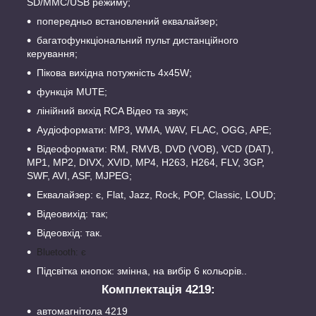
SD/MMC/USB режиму;
попередньо встановлений еквалайзер;
багатофункціональний пульт дистанційного
керування;
Пікова вихідна потужність 4х45W;
функція MUTE;
лінійний вихід RCA Відео та звук;
Аудіоформати: MP3, WMA, WAV, FLAC, OGG, APE;
Відеоформати: RM, RMVB, DVD (VOB), VCD (DAT),
MP1, MP2, DIVX, XVID, MP4, H263, H264, FLV, 3GP,
SWF, AVI, ASF, MJPEG;
Еквалайзер: є, Flat, Jazz, Rock, POP, Classic, LOUD;
Відеовихід: так;
Відеовхід: так.
Bluetooth: є
Підсвітка кнопок: змінна, на вибір 6 кольорів..
Комплектація 4219:
автомагнітола 4219