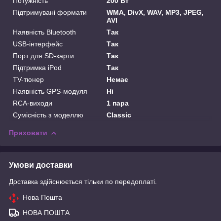
Потужність
200 Вт
Підтримувані формати
WMA, DivX, WAV, MP3, JPEG,
AVI
Наявність Bluetooth
Так
USB-інтерфейс
Так
Порт для SD-карти
Так
Підтримка iPod
Так
TV-тюнер
Немає
Наявність GPS-модуля
Ні
RCA-виходи
1 пара
Сумісність з моделлю
Classic
Приховати
Умови доставки
Доставка здійснюється тільки по передоплаті.
Нова Пошта
НОВА ПОШТА