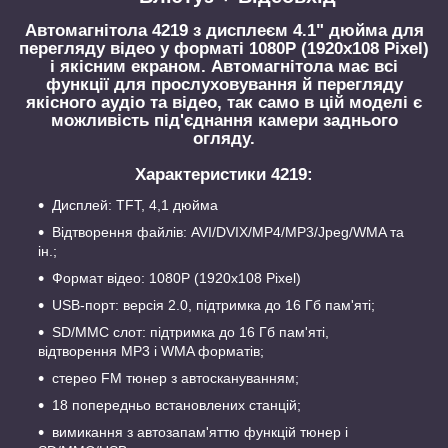
Автомагнітола
4219
з дисплеєм 4.1" дюйма для
перегляду відео у форматі 1080P (1920x108 Pixel)
і якісним екраном. Автомагнітола має всі
функції для прослуховування й перегляду
якісного аудіо та відео, так само в цій моделі є
можливість під'єднання камери заднього
огляду.
Характеристики 4219:
Дисплей: TFT, 4,1 дюйма
Відтворення файлів: AVI/DVIX/MP4/МР3/Jpeg/WMA та
ін.;
Формат відео: 1080P (1920x108 Pixel)
USB-порт: версія 2.0, підтримка до 16 Гб пам'яті;
SD/MMC слот: підтримка до 16 Гб пам'яті,
відтворення МР3 і WMA форматів;
стерео FM тюнер з автоскануванням;
18 попередньо встановлених станцій;
вимикання з автозапам'яттю функцій тюнер і