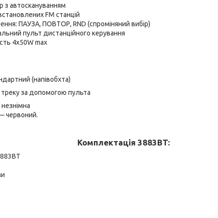
р з автоскануванням
встановлених FM станцій
ння: ПАУЗА, ПОВТОР, RND (спроміняний вибір)
альний пульт дистанційного керування
ість 4х50W max
андартний (напівобхта)
 треку за допомогою пульта
 незнімна
 — червоний.
Комплектація 3883BT:
3883BT
ми