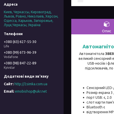
Киев, Черкассы, Кировоград,
Львов, Ровно, Николаев, Херсон,
Одесса, Харьков, Запорожье,
Луцк,Черкасы, Україна
Опис
+380 (63) 627-55-30
Автомагніт
Life
+380 (99) 673-96-39
Автомагнітола
3883
Vodafone
великий сенсорний е
+380 (98) 847-22-89
USB-носіїв і фл
Kyivstar
підсилювачів, по
http://2simka.com.ua
Сенсорний LED
emobishop@ukr.net
Розмір екрана 
порт USB: є, 2.0
слот карти пам'
Bluetooth є
відтворення МР