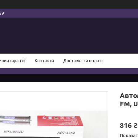
89
мови гарантії
Контакти
Доставка та оплата
Авто
FM, U
816 ₴
Показат