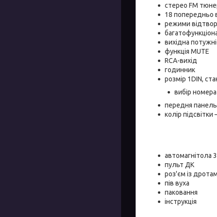
стерео FM тюне
18 попередньо 
режими відтворе
багатофункціон
вихідна потужн
функція MUTE
RCA-вихід
годинник
розмір 1DIN, ст
вибір номера
передня панель
колір підсвітки
автомагнітола 
пульт ДК
роз'єм із дрота
пів вуха
паковання
інструкція