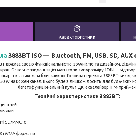
Характеристики
І
ола
3883BT ISO — Bluetooth, FM, USB, SD, AUX 
BT
вражає своєю функціональністю, зручністю та дизайном. Відмінн
кран. Основне завдання цієї магнітоли типорозміру 1DIN — відтво
ешкарток, а також за блискавкою. Головна перевага 3883BT-вихід, я
 50 W на кожен канал, цього буде з лишком досить для будь-яких ко
багатофункціональний пульт ДК, еквалайзер і FM-приймач
Технічні характеристики 3883BT:
-дисплей
3 дюйми
яті SD/MMC: є
3 і WMA форматів