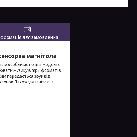
нформація для замовлення
сенсорна магнітола
ою особливістю цієї моделі є
рювати музику в mp3 форматі з
ким передається звук від
лонок. Також у магнітолі є
.