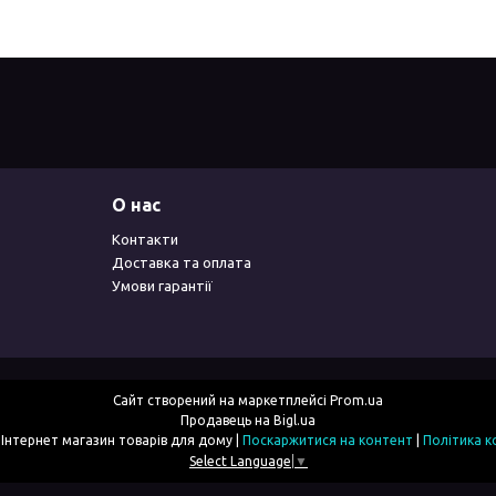
О нас
Контакти
Доставка та оплата
Умови гарантії
Сайт створений на маркетплейсі
Prom.ua
Продавець на Bigl.ua
2simka.com.ua - Інтернет магазин товарів для дому |
Поскаржитися на контент
|
Політика к
Select Language
▼