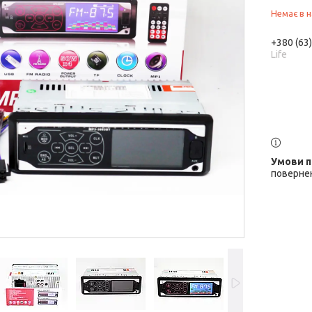
Немає в н
+380 (63
Life
повернен