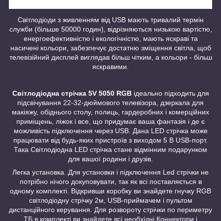
Світлодіоди з живленням від USB мають тривалий термін
служби (більше 50000 годин), відрізняються низькою вартістю,
енергоефективністю і екологічністю, мають яскраві та
насичені кольори, забезпечує достатню зміщення світла, щоб
телевізійний дисплей виглядав більш чітким, а кольори - більш
яскравими.
Світлодіодна стрічка 5V 5050 RGB
ідеально підходить для
підсвічування 22-32-дюймового телевізора, дзеркала для
макіяжу, обіднього столу, полиць, гардеробних і комерційних
приміщень, ліжок і все, що придумає ваша фантазія і де є
можливість підключення через USB. Дана LED стрічка може
працювати від будь-яких пристроїв з виходом 5 В USB-порт.
Така Світлодіодна LED стрічка стане відмінним подарунком
для вашої родини і друзів.
Легка установка. Для установки і підключення Led стрічки не
потрібно нічого докуповувати, так як всі поставляється в
одному комплекті. Відкривши коробку ви знайдете гнучку RGB
світлодіодну стрічку 2м, USB-приймачем і пультом
дистанційного керування. Для розвороту стрічки по периметру
ТБ в комплекті ви знайдете всі необхідні Коннектори і