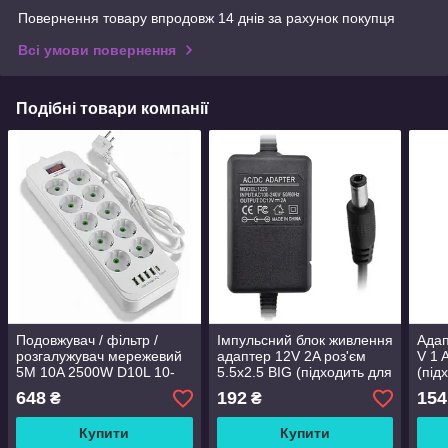
Повернення товару впродовж 14 днів за рахунок покупця
Всі умови повернення
Подібні товари компанії
Подовжувач / фільтр /
Імпульсний блок живлення
Адап
розгалужувач мережевий
адаптер 12V 2A роз'єм
V 1 
5М 10A 2500W D10L 10-
5.5х2.5 BIG (підходить для
(під
220V, 4-USB, 1-Type-C
IP-камер)
648
192
154
₴
₴
Купити
Купити