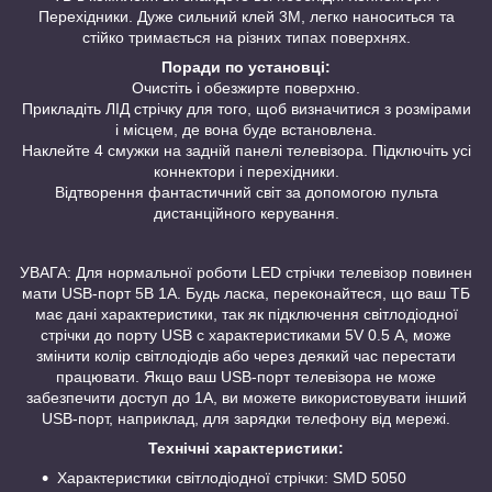
Перехідники. Дуже сильний клей 3М, легко наноситься та
стійко тримається на різних типах поверхнях.
Поради по установці:
Очистіть і обезжирте поверхню.
Прикладіть ЛІД стрічку для того, щоб визначитися з розмірами
і місцем, де вона буде встановлена.
Наклейте 4 смужки на задній панелі телевізора. Підключіть усі
коннектори і перехідники.
Відтворення фантастичний світ за допомогою пульта
дистанційного керування.
УВАГА: Для нормальної роботи LED стрічки телевізор повинен
мати USB-порт 5В 1А. Будь ласка, переконайтеся, що ваш ТБ
має дані характеристики, так як підключення світлодіодної
стрічки до порту USB c характеристиками 5V 0.5 А, може
змінити колір світлодіодів або через деякий час перестати
працювати. Якщо ваш USB-порт телевізора не може
забезпечити доступ до 1А, ви можете використовувати інший
USB-порт, наприклад, для зарядки телефону від мережі.
Технічні характеристики:
Характеристики світлодіодної стрічки: SMD 5050