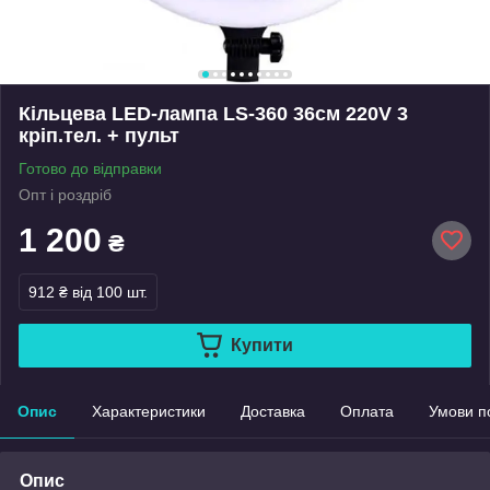
Кільцева LED-лампа LS-360 36см 220V 3
кріп.тел. + пульт
Готово до відправки
Опт і роздріб
1 200
₴
912 ₴
від 100 шт.
Купити
Опис
Характеристики
Доставка
Оплата
Умови п
Опис