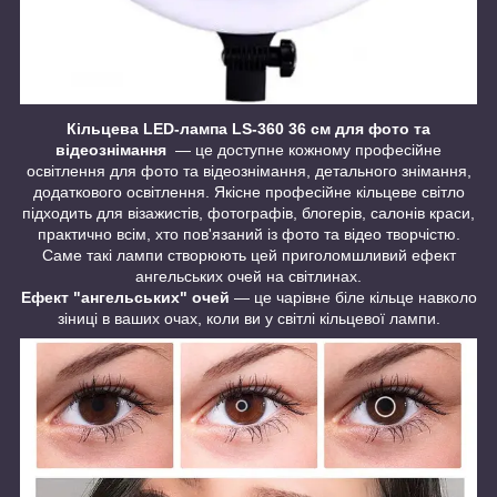
Кільцева LED-лампа LS-360 36 см для фото та
відеознімання
— це доступне кожному професійне
освітлення для фото та відеознімання, детального знімання,
додаткового освітлення. Якісне професійне кільцеве світло
підходить для візажистів, фотографів, блогерів, салонів краси,
практично всім, хто пов'язаний із фото та відео творчістю.
Саме такі лампи створюють цей приголомшливий ефект
ангельських очей на світлинах.
Ефект "ангельських" очей
— це чарівне біле кільце навколо
зіниці в ваших очах, коли ви у світлі кільцевої лампи.