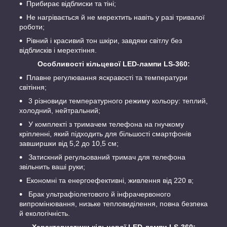
Прибирає відблиски та тіні;
Не нагрівається й не мерехтить навіть у разі тривалої
роботи;
Рівний і красивий тон шкіри, завдяки світлу без
відблисків і мерехтіння.
Особливості кільцевої LED-лампи LS-360:
Плавне регулювання яскравості та температури
світіння;
3 різновиди температурного режиму кольору: теплий,
холодний, нейтральний;
У комплекті з тримачем телефона на гнучкому
кріпленні, який підходить для більшості смартфонів
завширшки від 5,2 до 10,5 см;
Затискний регульований тримач для телефона
звільнить ваші руки;
Економні та енергоефективні, живлення від 220 в;
Брак ультрафіолетового й інфрачервоного
випромінювання, низьке тепловиділення, повна безпека
й екологічність.