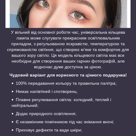
У вільний від основної роботи час, універсальна кільцева
лампа може слугувати прекрасним освітлювальним
приладом, з регульованою яскравістю, температурою та
спрямованістю світіння, що створює м'яке та комфортне для
вашого зору світло. Ця модель кільцевого світла має все
необхідне для створення ваших гарних фотографій, але
водночас дуже доступна за ціною.
Чудовий варіант для корисного та цінного подарунка!
100% передавання кольору та правильна палітра;
Немає напівтіней і спотворень;
Плавне регулювання світла: холодний, теплий і
нейтральний;
Додає природного освітлення;
Є незамінним помічником під час знімання вночі;
Приховує дефекти та вади шкіри;