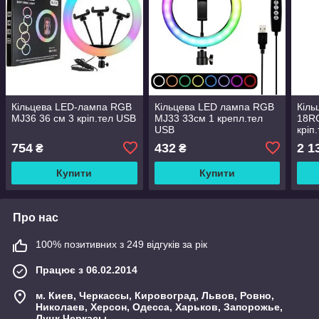
Кільцева LED-лампа RGB
Кільцева LED лампа RGB
Кіль
MJ36 36 см 3 кріп.тел USB
MJ33 33см 1 крепл.тел
18RG
USB
кріп
754
432
2 1
₴
₴
Купити
Купити
Про нас
100% позитивних з 249 відгуків за рік
Працює з 06.02.2014
м. Киев, Черкассы, Кировоград, Львов, Ровно,
Николаев, Херсон, Одесса, Харьков, Запорожье,
Луцк,Черкасы