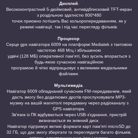
Дисплей
.
Висококонтрастний 5-дюймовий, антивідблисковий TFT-екран
з роздільною здатністю 800*480
точок приємно потішить Вас кольоропередаванням, як у
режимі навігації, так і під час перегляду фільмів.
Процесор
.
Серце gps навігатора 6009 на платформі Mediatek з тактовою
частотою 468 Мгц і збільшеною
удвічі (128 МБ) оперативної пам'яті, без зусиль впорається з
будь-якою сучасною навігаційною
програмою й чітко відпрацьовує з великими медіальними
файлами.
Мультимедіа
.
Навігатор 6009 обладнаний сучасним FM-передавачем, який
дасть змогу без додаткових дротів прослуховувати MP3-
музику на вашій магнітолі передавану через радіоканалу з
GPS навігатора.
Зв'язок із ПК відбувається через USB-з'єднання, пристрій
визначається як знімний диск.
Навігатор підтримує великі формати карт пам'яті microSD до
32 ГБ, що дає змогу зберігати та переглядати багато фільмів,