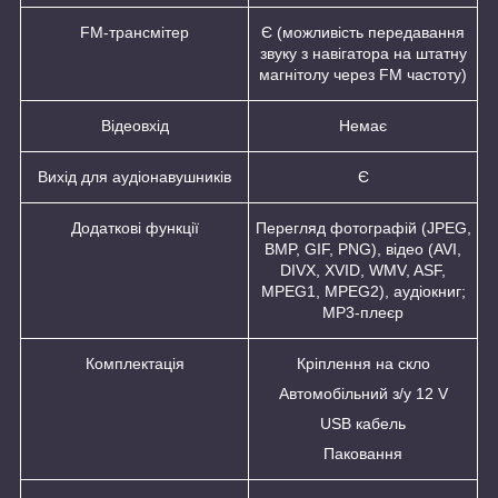
FM-трансмітер
Є (можливість передавання
звуку з навігатора на штатну
магнітолу через FM частоту)
Відеовхід
Немає
Вихід для аудіонавушників
Є
Додаткові функції
Перегляд фотографій (JPEG,
BMP, GIF, PNG), відео (AVI,
DIVX, XVID, WMV, ASF,
MPEG1, MPEG2), аудіокниг;
MP3-плеєр
Комплектація
Кріплення на скло
Автомобільний з/у 12 V
USB кабель
Паковання