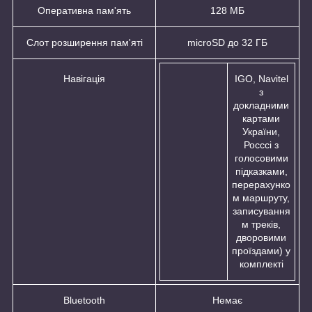
Оперативна пам'ять
128 МБ
Слот розширення пам'яті
microSD до 32 ГБ
Навігація
IGO, Navitel
з
докладними
картами
України,
Росссі з
голосовими
підказками,
перерахунко
м маршруту,
записування
м треків,
дворовими
проїздами) у
комплекті
Bluetooth
Немає