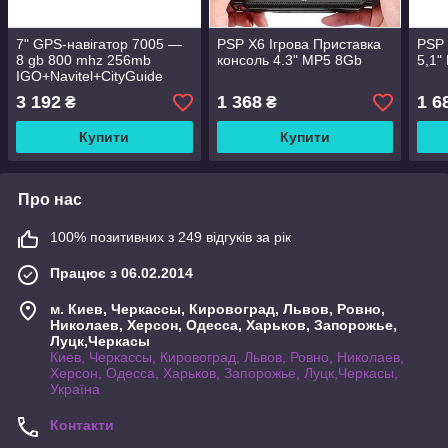
7" GPS-навігатор 7005 —
PSP X6 Ігрова Приставка
PSP 
8 gb 800 mhz 256mb
консоль 4.3" MP5 8Gb
5,1"
IGO+Navitel+CityGuide
3 192
1 368
1 6
₴
₴
Купити
Купити
Про нас
100% позитивних з 249 відгуків за рік
Працює з 06.02.2014
м. Киев, Черкассы, Кировоград, Львов, Ровно,
Николаев, Херсон, Одесса, Харьков, Запорожье,
Луцк,Черкасы
Киев, Черкассы, Кировоград, Львов, Ровно, Николаев,
Херсон, Одесса, Харьков, Запорожье, Луцк,Черкасы,
Україна
Контакти