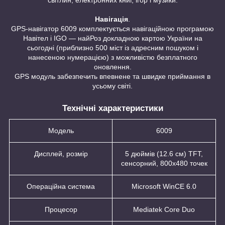
світлин, електронних книг, ігор і музики.
Навігація
.
GPS-навігатор 6009 комплектується навігаційною програмою
Навітел і IGO — найРоз докладною картою України на
сьогодні (приблизно 500 міст із адресним пошуком і
нанесеною нумерацією) з можливістю безплатного
оновлення.
GPS модуль забезпечить впевнене та швидке приймання в
усьому світі.
Технічні характеристики
Модель
6009
Дисплей, розмір
5 дюймів (12.6 см) TFT,
сенсорний, 800x480 точек
Операційна система
Microsoft WinCE 6.0
Процесор
Mediatek Core Duo