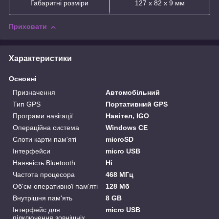
Габаритні розміри
127 х 82 х 9 мм
Приховати
Характеристики
Основні
Призначення
Автомобільний
Тип GPS
Портативний GPS
Програми навігації
Навітел, IGO
Операційна система
Windows CE
Слоти карти пам'яті
microSD
Інтерфейси
micro USB
Наявність Bluetooth
Ні
Частота процесора
468 МГц
Об'єм оперативної пам'яті
128 Мб
Внутрішня пам'ять
8 GB
Інтерфейс для
micro USB
підключення зовнішніх