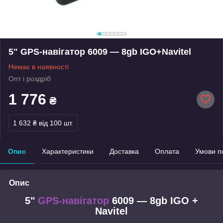
5" GPS-навігатор 6009 — 8gb IGO+Navitel
Немає в наявності
Опт і роздріб
1 776
₴
1 632 ₴
від 100 шт.
Опис
Характеристики
Доставка
Оплата
Умови п
Опис
5"
GPS-навігатор
6009 — 8gb IGO +
Navitel