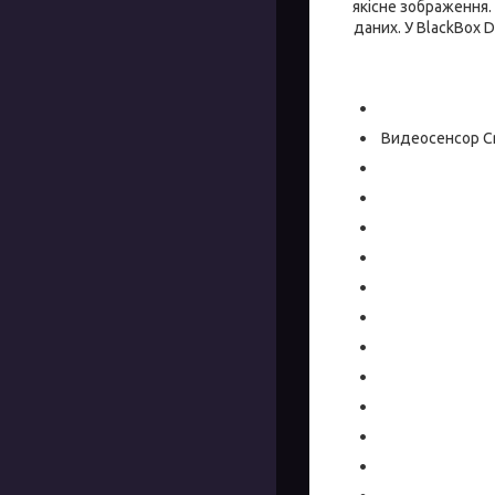
якісне зображення.
даних. У BlackBox 
Видеосенсор Cm