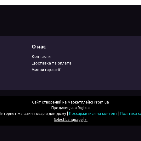
О нас
Контакти
Доставка та оплата
Умови гарантії
Сайт створений на маркетплейсі
Prom.ua
Продавець на Bigl.ua
2simka.com.ua - Інтернет магазин товарів для дому |
Поскаржитися на контент
|
Політика к
Select Language
▼