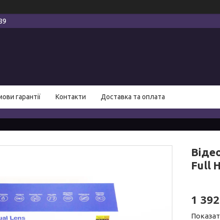
89
мови гарантії
Контакти
Доставка та оплата
Віде
Full 
1 392
Показат