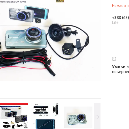
Немає в н
+380 (63
Life
повернен