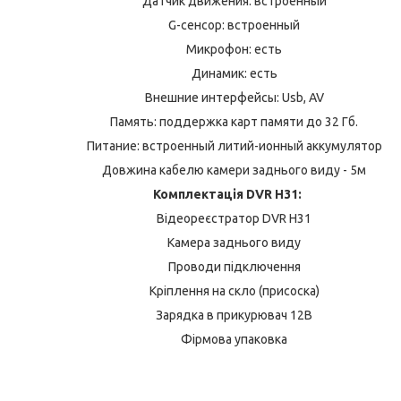
Датчик движения: встроенный
G-сенсор: встроенный
Микрофон: есть
Динамик: есть
Внешние интерфейсы: Usb, AV
Память: поддержка карт памяти до 32 Гб.
Питание: встроенный литий-ионный аккумулятор
Довжина кабелю камери заднього виду - 5м
Комплектація DVR H31:
Відеореєстратор DVR H31
Камера заднього виду
Проводи підключення
Кріплення на скло (присоска)
Зарядка в прикурювач 12В
Фірмова упаковка