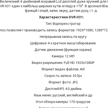
 Величезний 4-дюймовий яскравий Lcd дисплей дуже зручний для п
DVR H31 один з найбільш широких кутів огляду в 170°. В арсеналі Bl
функцій і опцій, запис звуку, датчик руху, і т. д.
Характеристики DVR H31:
Тип: Відеореєстратор
os позволяет производить запись форматов: 1920*1080, 1280*720
Непрерывная запись по кругу
Цифровое 4-х кратное масштабирование
Датчик движения (функция охраны)
Камера: 12 МП
Видео разрешение: Full HD 1920x1080P
Формат видео файлов: AVI
Скорость записи: 30 fps
Формат фото: JPG
Дисплей:IPS 4.0 дюйма
Язык меню: русский, английский и др
Угол обзора камеры: 170 градусов