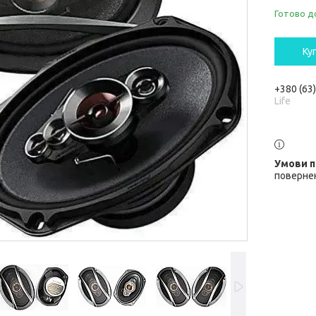
Готово д
Ку
+380 (63
Life
повернен