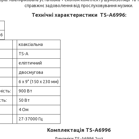
справжнє задоволення від прослуховування музики.
Технічні характеристики TS-A6996:
96
коаксіальна
TS-A
еліптичний
двосмугова
6 x 9" (150 x 230 мм)
ість:
900 Вт
сть:
50 Вт
4 Ом
27-37000 Гц
Комплектація TS-A6996
Динаміки TS-A6996 2шт