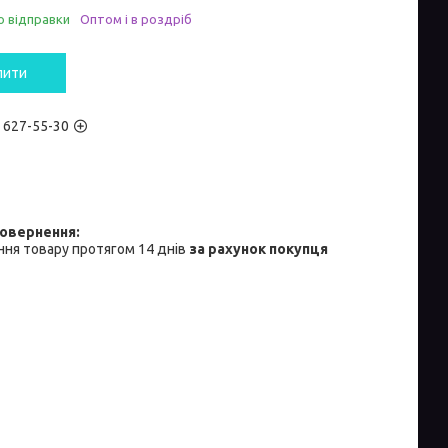
о відправки
Оптом і в роздріб
пити
) 627-55-30
ня товару протягом 14 днів
за рахунок покупця