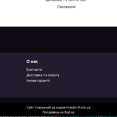
Паковання
О нас
Контакти
Доставка та оплата
Умови гарантії
Сайт створений на маркетплейсі
Prom.ua
Продавець на Bigl.ua
2simka.com.ua - Інтернет магазин товарів для дому |
Поскаржитися на контент
|
Політика к