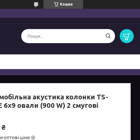
Кошик
мобільна акустика колонки TS-
 6x9 овали (900 W) 2 смугові
 ₴
и оптові ціни