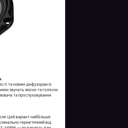
.
вості та новим дифузорам із
іки звучать якісно та голосно
илювача та прослуховування
іля. Цей варіант найбільше
ксимально герметичний від
а TS-A6996 — подарують вам