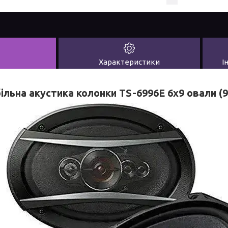
Характеристики
І
льна акустика колонки TS-6996E 6x9 овали (9