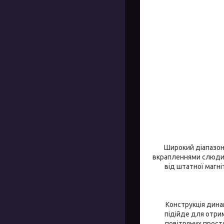
Широкий діапазон,
вкрапленнями слюди. 
від штатної магн
Конструкція дина
підійде для отри
повітряних прост