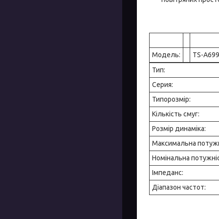
Модель:
TS-A69
Тип:
Серия:
Типорозмір:
Кількість смуг:
Розмір динаміка:
Максимальна потужн
Номінальна потужні
Імпеданс:
Діапазон частот: