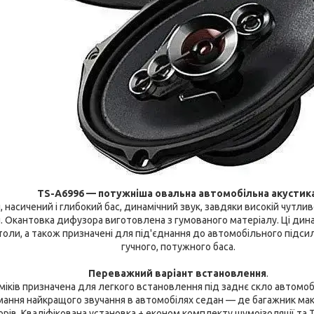
TS-A6996 — потужніша овальна автомобільна акустика
 насичений і глибокий бас, динамічний звук, завдяки високій чутли
Окантовка дифузора виготовлена з гумованого матеріалу. Ці динам
ітоли, а також призначені для під'єднання до автомобільного підс
гучного, потужного баса.
Переважний варіант встановлення
.
міків призначена для легкого встановлення під заднє скло автомоб
мання найкращого звучання в автомобілях седан — де багажник ма
орів. Кваліфікована установка + економ комплекту шумоізоляції т