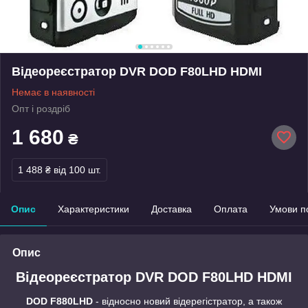
Відеореєстратор DVR DOD F80LHD HDMI
Немає в наявності
Опт і роздріб
1 680
₴
1 488 ₴
від 100 шт.
Опис
Характеристики
Доставка
Оплата
Умови п
Опис
Відеореєстратор DVR DOD F80LHD HDMI
DOD F880LHD
- відносно новий відерегістратор, а також