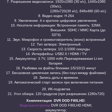
7. Разрешение видеозаписи: 1920х1080 (30 к/с), 1440х1080
(30к/с),
1280х720(30 к/с), 848х480 (60 к/с).
8. Видео кодек: Н.264
9. Увеличение: 4-х кратное цифровое увеличение.
10. Носители информации: Встроенная память: 32Мб.
Внешняя: SDHC / MMC Карта (до
32Гб)
11. Звук: Микрофон и громкоговоритель (моно) встроенный
12. Тип затвора: Электронный.
13. Скорость затвора: 1/2-1/1000 секунды.
14. Интерфейсы: USB2.0 / HDMI / TV
15. Аккумулятор: 3.7V, 1000 mAh.Перезаряжаемая Li-ion
батарея.
16. Разбивка на файлы блоками 1/5/10/15 минут
17. Бесшовная цикличная запись (без пауз между файлами)
18. Запись даты и времени.
19. Автоматический старт записи при включении питания.
20. ИК-подсветка
21. Угол обзора: 120 градусов (при разрешении 1280х720)
Комплектация DVR DOD F80LHD:
Видеорегистратор
DVR DOD F80LHD HDMI;
аккумулятор;