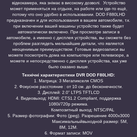
відеокамера, яка знімає в високому дозволі. Устройство
может применяться на отдыхе, на работе или где-то ещё,
потому что оно удобно в использовании. DOD F880LHD
предназначен и для использования в вашем автомобиле, т.к.
при включении вашей машины устройство также будет
автоматически включено. При просмотре записи в
автомобиле, а именно с дисплея устройства, вы сможете без
проблем разглядеть мельчайшие детали, что является
неоценимым преимуществом. Готовые видеозаписи вы
можете посмотреть дома на компьютере или телевизоре, а
можете и непосредственно с дисплея устройства, как уже
было сказано выше.
Технічні характеристики DVR DOD F80LHD:
1. Матрица: 3 Мегапикселя CMOS
2. Фокусное расстояние : от 10 см. до бесконечности.
3. Дисплей: 2.0” LTPS TFTLCD
4. Видеовыход: HDMI: CTS1.2 Compliant, поддержка
1080i/720p режима.
Композитный выход: NTSC/PAL
5. Размер фотографии: Фото (jpeg). Разрешение 4000х3000
Максимальныйвыходной размер: 5М,
8М, 12М.
6. Формат записи: MOV