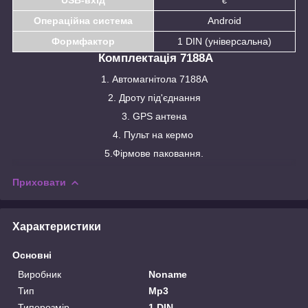
USB-вхід
є
Операційна система
Android
Формфактор
1 DIN (універсальна)
Комплектація 7188A
1. Автомагнітола 7188A
2. Дроту під'єднання
3. GPS антена
4. Пульт на кермо
5.Фірмове паковання.
Приховати
Характеристики
Основні
Виробник
Noname
Тип
Mp3
Типорозмір
1 DIN