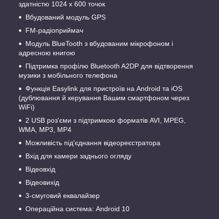
здатністю 1024 x 600 точок
Вбудований модуль GPS
FM-радіоприймач
Модуль BlueTooth з вбудованим мікрофоном і
адресною книгою
Підтримка профілю Bluetooth A2DP для відтворення
музики з мобільного телефона
Функція Easylink для пристроїв на Android та iOS
(дублювання й керування Вашим смартфоном через
WiFi)
2 USB роз'єми з підтримкою форматів AVI, MPEG,
WMA, MP3, MP4
Можливість під'єднання відеореєстратора
Вхід для камери заднього огляду
Відеовхід
Відеовихід
3-смуговий еквалайзер
Операційна система: Android 10