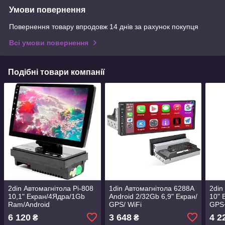
Умови повернення
Повернення товару впродовж 14 днів за рахунок покупця
Всі умови повернення
Подібні товари компанії
2din Автомагнітола Pi-808
1din Автомагнітола 6288A
2din
10,1" Екран/4Ядра/1Gb
Android 2/32Gb 6,9" Екран/
10" 
Ram/Android
GPS/ WiFi
GPS
ROM
6 120
3 648
4 2
₴
₴