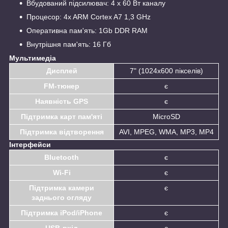
Вбудований підсилювач: 4 х 60 Вт каналу
Процесор: 4x ARM Cortex A7 1,3 GHz
Оперативна пам'ять: 1Gb DDR RAM
Внутрішня пам'ять: 16 Гб
Мультимедіа
Дисплей
7" (1024х600 пікселів)
FM-тюнер
є
Наявність GPS
є
Підтримка карт пам'яті
MicroSD
Підтримка відтворення
AVI, MPEG, WMA, MP3, MP4
Інтерфейси
Bluetooth
є
Wi-Fi
є
Підтримка камери
є
заднього огляду
Підтримка iPod/iPhone
є