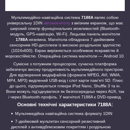
Мультимедійно-навігаційна система
7188A
являє собою
універсальну 1DIN
автомагнітолу
з виїзним екраном, що має
широкий спектр функціональних можливостей (Bluetooth-
модуль, GPS-навігацію, Wi-Fi). Лицьова панель магнітоли
1788A
незнімна. Магнітола обладнана 7-дюймовим
сенсорним HD-дисплеєм із високою роздільною здатністю
(1024х600). Екран вирізняється особливою яскравістю й
морозостійкістю. Операційна система магнітоли — Android 10.
Сумісне з потужним процесором, сучасна платформа
забезпечує високу продуктивність мультимедійного пристрою.
Для відтворення медіафайлів (формати MPEG, AVI, WMA,
MP4, MP3) виділений USB-вхід і слот карти пам'яті SD. Плюс
до цього, підтримуються плеєри iPod Nano, Shuffle 3 та ін.
Вони можуть під'єднуватися як безпосередньо через AUX, так
і через Bluetooth-профіль. У магнітолі 7188A є DVD-привод.
Основні технічні характеристики 7188A:
Мультимедійна навігаційна система формату 1DIN
7-дюймовий мультитач сенсорний резистивний
дисплей з антивідблисковим покриттям і роздільною