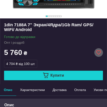
1din 7188A 7" Экран/4Ядра/1Gb Ram/ GPS/
WiFi/ Android
Готово до відправки
Опт і роздріб
5 760
₴
4 704 ₴
від 100 шт.
Купити
Опис
Характеристики
Доставка
Оплата
Умови п
Опис