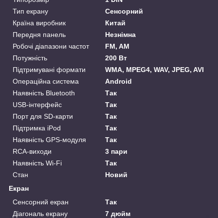
Тип екрану
Сенсорний
Країна виробник
Китай
Передня панель
Незнімна
Робочі діапазони частот
FM, AM
Потужність
200 Вт
Підтримувані формати
WMA, MPEG4, WAV, JPEG, AVI
Операційна система
Android
Наявність Bluetooth
Так
USB-інтерфейс
Так
Порт для SD-карти
Так
Підтримка iPod
Так
Наявність GPS-модуля
Так
RCA-виходи
3 пари
Наявність Wi-Fi
Так
Стан
Новий
Екран
Сенсорний екран
Так
Діагональ екрану
7 дюйм