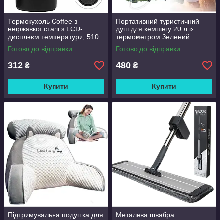
Термокухоль Coffee з
Портативний туристичний
неіржавкої сталі з LCD-
душ для кемпінгу 20 л із
дисплеєм температури, 510
термометром Зелений
мл Чорний
Готово до відправки
Готово до відправки
312
480
₴
₴
Купити
Купити
Підтримувальна подушка для
Металева швабра