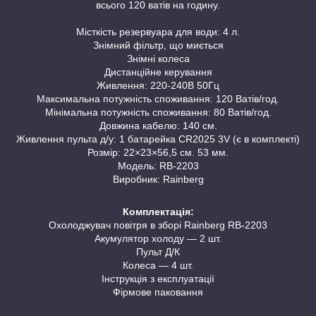
всього 120 ватів на годину.
Місткість резервуара для води: 4 л.
Знімний фільтр, що миється
Знімні колеса
Дистанційне керування
Живлення: 220-240В 50Гц
Максимальна потужність споживання: 120 Ватів/год.
Мінімальна потужність споживання: 80 Ватів/год.
Довжина кабелю: 140 см.
Живлення пульта д/у: 1 батарейка CR2025 3V (є в комплекті)
Розмір: 22×23×56,5 см. 53 мм.
Модель: RB-2203
Виробник: Rainberg
Комплектація:
Охолоджувач повітря в зборі Rainberg RB-2203
Акумулятор холоду — 2 шт.
Пульт Д/К
Колеса — 4 шт.
Інструкція з експлуатації
Фірмове паковання