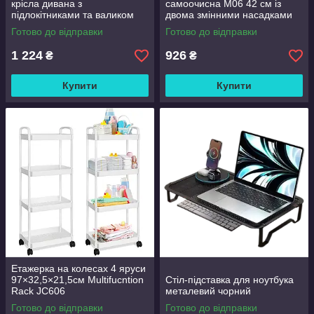
крісла дивана з
самоочисна M06 42 см із
підлокітниками та валиком
двома змінними насадками
Good Lucky
Готово до відправки
Готово до відправки
1 224
926
₴
₴
Купити
Купити
Етажерка на колесах 4 яруси
97×32,5×21,5см Multifucntion
Стіл-підставка для ноутбука
Rack JC606
металевий чорний
Готово до відправки
Готово до відправки