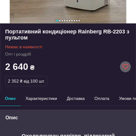
Портативний кондиціонер Rainberg RB-2203 з
пультом
Немає в наявності
Опт і роздріб
2 640
₴
2 352 ₴
від 100 шт.
Опис
Характеристики
Доставка
Оплата
Умови п
Опис
Охолоджувач повітря, підлоговий