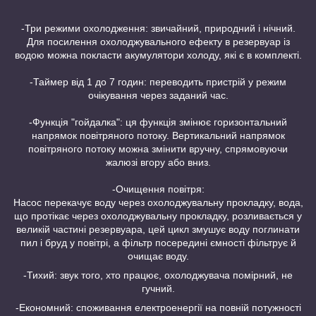
-Три режими охолодження: звичайний, природний і нічний.
Для посилення охолоджувального ефекту в резервуар із
водою можна покласти акумулятори холоду, які є в комплекті.
-Таймер від 1 до 7 годин: переводить пристрій у режим
очікування через заданий час.
-Функція "гойдалка": ця функція змінює горизонтальний
напрямок повітряного потоку. Вертикальний напрямок
повітряного потоку можна змінити вручну, спрямовуючи
жалюзі вгору або вниз.
-Очищення повітря:
Насос перекачує воду через охолоджувальну прокладку, вода,
що протікає через охолоджувальну прокладку, розливається у
великій частині резервуара, цей цикл змушує воду поглинати
пил і бруд у повітрі, а фільтр посередині ємності фільтрує й
очищає воду.
-Тихий: звук того, хто працює, охолоджувача помірний, не
гучний.
-Економний: споживання електроенергії на повній потужності