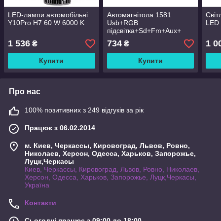
LED-лампи автомобільні
Автомагнітола 1581
Світ
Y10Pro H7 60 W 6000 K
Usb+RGB
LED 
підсвітка+Sd+Fm+Aux+
пульт (4x50W)
1 536
734
1 0
₴
₴
Купити
Купити
Про нас
100% позитивних з 249 відгуків за рік
Працює з 06.02.2014
м. Киев, Черкассы, Кировоград, Львов, Ровно,
Николаев, Херсон, Одесса, Харьков, Запорожье,
Луцк,Черкасы
Киев, Черкассы, Кировоград, Львов, Ровно, Николаев,
Херсон, Одесса, Харьков, Запорожье, Луцк,Черкасы,
Україна
Контакти
Сьогодні працює з 09:00 до 18:00