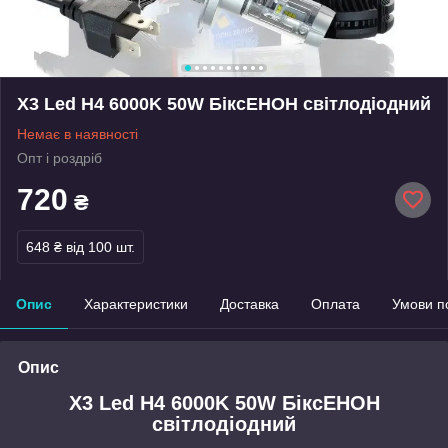
X3 Led H4 6000K 50W БіксЕНОН світлодіодний
Немає в наявності
Опт і роздріб
720
₴
648 ₴
від 100 шт.
Опис
Характеристики
Доставка
Оплата
Умови п
Опис
X3 Led H4 6000K 50W БіксЕНОН
світлодіодний