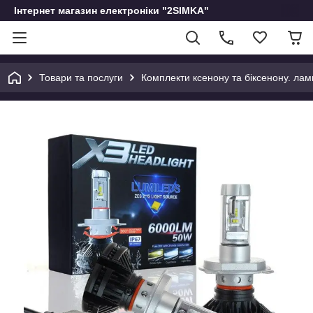
Інтернет магазин електроніки "2SIMKA"
Товари та послуги
Комплекти ксенону та біксенону. лам