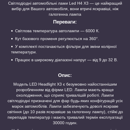
Світлодіодні автомобільні лами Led H4 X3 — це найкращий
вибір для Вашого автомобіля, вони втричі яскравіші, ніж
галогенна лампа
Переваги:
Світлова температура автолампи — 6000 К.
Кут базового променя регулюється на 360°.
У комплекті постачаються фільтри для зміни колірної
температури.
Працює в широкому діапазоні напруг — від 9 до 32 В.
Опис:
Модель LED Headlight X3 є безумовно найостаннішим
розробленням від фірми LED. Лампи мають краще
охолодження, що сприяє тривалішій роботі. Лампи
світлодіодні призначені для фар будь-яких конфігурацій усіх
марок автомобілів. Лампи забезпечують доволі яскраве
світіння (до 10 разів яскравіше за галогенну лампу), стійкі до
перепадів температур і мають тривалий термін експлуатації
30000 годин.