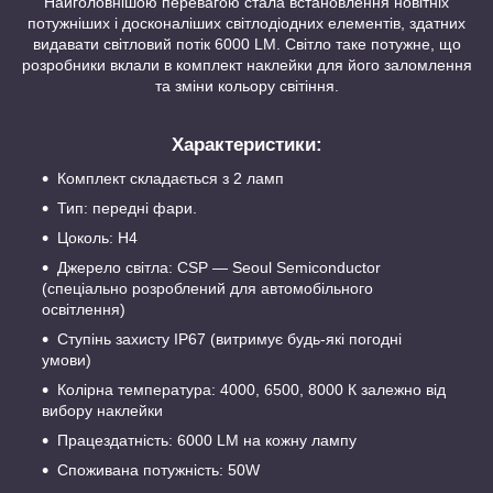
Найголовнішою перевагою стала встановлення новітніх
потужніших і досконаліших світлодіодних елементів, здатних
видавати світловий потік 6000 LM. Світло таке потужне, що
розробники вклали в комплект наклейки для його заломлення
та зміни кольору світіння.
Характеристики:
Комплект складається з 2 ламп
Тип: передні фари.
Цоколь: H4
Джерело світла: CSP — Seoul Semiconductor
(спеціально розроблений для автомобільного
освітлення)
Ступінь захисту IP67 (витримує будь-які погодні
умови)
Колірна температура: 4000, 6500, 8000 К залежно від
вибору наклейки
Працездатність: 6000 LM на кожну лампу
Споживана потужність: 50W