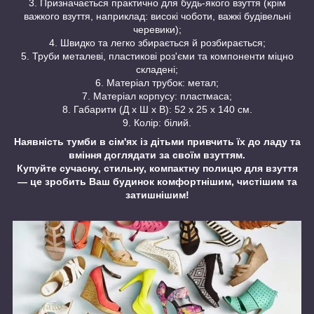
3. Призначається практично для будь-якого взуття (крім
важкого взуття, наприклад: високі чоботи, важкі будівельні
черевики);
4. Швидко та легко збирається й розбирається;
5. Труби металеві, пластикові роз'єми та компоненти міцно
складені;
6. Матеріал трубок: метал;
7. Матеріал корпусу: пластмаса;
8. Габарити (Д х Ш х В): 52 х 25 х 140 см.
9. Колір: білий.
Наявність тумби в сім'ях із дітьми привчить їх до ладу та
вміння доглядати за своїм взуттям.
Купуйте сучасну, стильну, компактну полицю для взуття
— це зробить Ваш будинок комфортнішим, чистішим та
затишнішим!