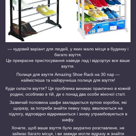
— чудовий варіант для людей, у яких мало місця в будинку і
багато взуття.
Це прекрасне пристосування наведе лад і відсортує все ваше
взуття.
Полиця для взуття Amazing Shoe Rack на 30 пар —
наймісткіша та найзручніша полиця для взуття!
Куди скласти взуття? Ця проблема виникає практично в кожній
родині, особливо в тій, де є понад два особи жіночої статі.
Зазвичай половина шафи закладається купою коробок, які
щоразу, за потреби знайти певну пару, ввалюються на
підлогу, відповідно відкриваються і знову утрамбовуються в
шафу.
Хочете, щоб ваше взуття було акуратно розставлене, не
займає багато місця, і ви завжди могли відразу ж знайти