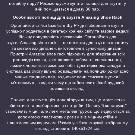
потрібну пару? Рекомендуємо купити полицю для взуття, у
якій поміщається відразу 30 пар.
Особливості полиці для взуття Amazing Shoe Rack
Органайзер-стійка Емейзінг Шу Рік для зберігання взуття
успішно продається в багатьох країнах світу та завоює дедалі
більшу популярність споживачів. Органайзер для
взуття Amazing shoe rack — це полички для взуття з пластику
та металевих деталей, виготовлені в сучасному дизайні.
Пристрій Amazing shoe rack підходить для зберігання всіх
різновидів взуття, крім важкого робочого, спеціального,
лижних черевиків і зимових чобіт. Десятирівнева складана
система дає змогу вільно розміщувати на полицях одночасно
майже тридцять пар, водночас вони стискатимуться і
м'ятисямуть, завдяки чому що забезпечить їхній чудовий
зовнішній вигляд.
Полиця для взуття цієї моделі зручна тим, що може легко
збиратися та розбиратися за потреби. Основу її конструкції
становлять міцні, але легкі металеві трубки, що з'єднуються за
допомогою пластикових роз'ємів із міцним стійким
пластмасовим корпусом. Розмір усієї конструкції в зібраному
вигляді становить 140х51х24 см.