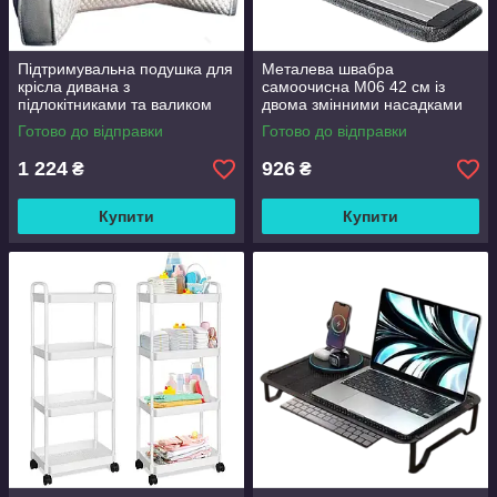
Підтримувальна подушка для
Металева швабра
крісла дивана з
самоочисна M06 42 см із
підлокітниками та валиком
двома змінними насадками
Good Lucky
Готово до відправки
Готово до відправки
1 224
926
₴
₴
Купити
Купити