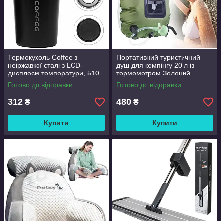
Термокухоль Coffee з
Портативний туристичний
неіржавкої сталі з LCD-
душ для кемпінгу 20 л із
дисплеєм температури, 510
термометром Зелений
мл Чорний
Готово до відправки
Готово до відправки
312
480
₴
₴
Купити
Купити