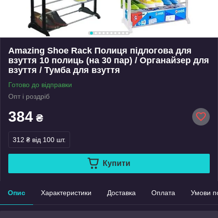
Amazing Shoe Rack Полиця підлогова для
взуття 10 полиць (на 30 пар) / Органайзер для
взуття / Тумба для взуття
Готово до відправки
Опт і роздріб
384
₴
312 ₴
від 100 шт.
Купити
Опис
Характеристики
Доставка
Оплата
Умови п