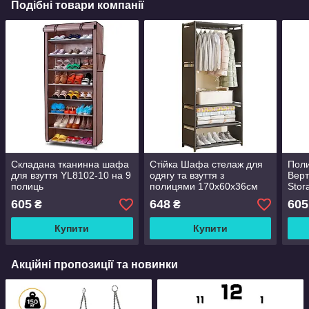
Подібні товари компанії
Складана тканинна шафа
Стійка Шафа стелаж для
Поли
для взуття YL8102-10 на 9
одягу та взуття з
Верт
полиць
полицями 170x60x36см
Stor
MultiFunctional Coat Rack
605
648
605
₴
₴
YH7702-1
Купити
Купити
Акційні пропозиції та новинки