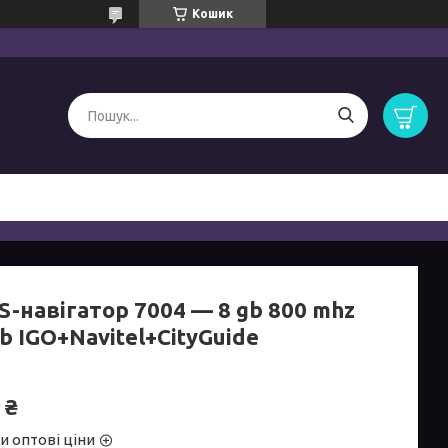
Кошик
S-навігатор 7004 — 8 gb 800 mhz
 IGO+Navitel+CityGuide
 ₴
и оптові ціни