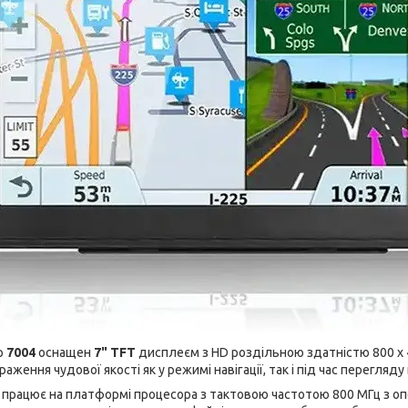
р
7004
оснащен
7" TFT
дисплеєм з HD роздільною здатністю 800 х 
раження чудової якості як у режимі навігації, так і під час перегляду
4 працює на платформі процесора з тактовою частотою 800 МГц з 