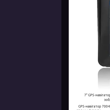
7" GPS-навігато
зоб
GPS-навігатор 700