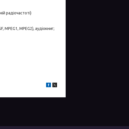
ій радіочастоті)
SF, MPEG1, MPEG2), аудіокниг;