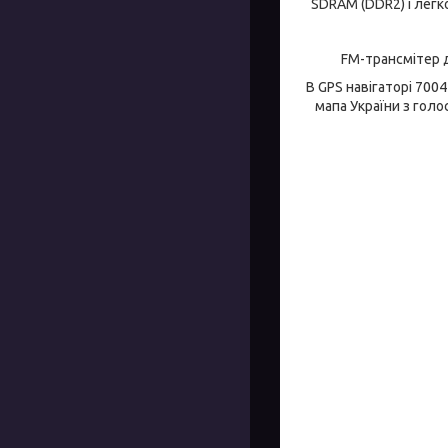
SDRAM (DDR2) і легк
FM-трансмітер д
700
В GPS навігаторі
мапа України з гол