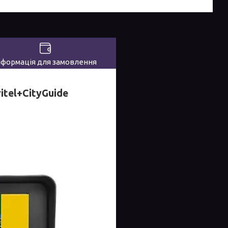
нформація для замовлення
tel+CityGuide