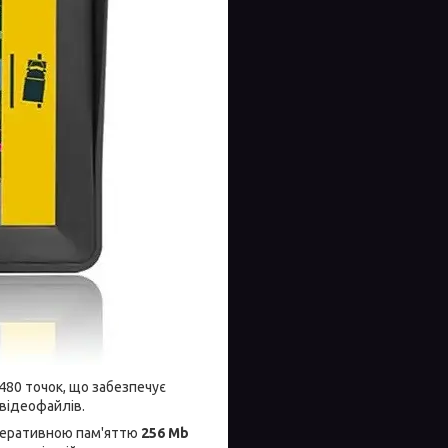
480 точок, що забезпечує
 відеофайлів.
оперативною пам'яттю
256 Mb