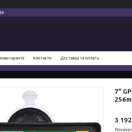
89
мови гарантії
Контакти
Доставка та оплата
7" GP
256mb
3 192
Показат