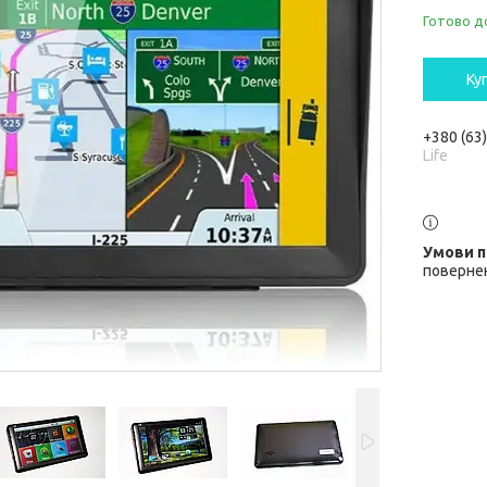
Готово д
Ку
+380 (63
Life
повернен