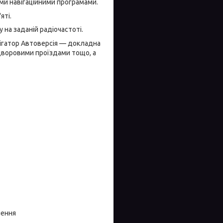
ми навігаційними програмами.
яті.
 на заданій радіочастоті.
вігатор Автоверсія — докладна
 дворовими проїздами тощо, а
чення