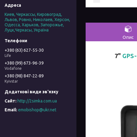
Киев, Черкассы, Кировоград,
Львов, Ровно, Николаев, Херсон,
Одесса, Харьков, Запорожье,
Луцк,Черкасы, Україна
Опис
+380 (63) 627-55-30
7"
GPS-
Life
+380 (99) 673-96-39
Vodafone
+380 (98) 847-22-89
Kyivstar
http://2simka.com.ua
emobishop@ukr.net