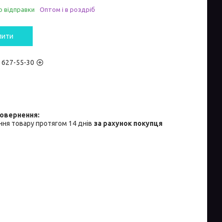
о відправки
Оптом і в роздріб
пити
) 627-55-30
ня товару протягом 14 днів
за рахунок покупця