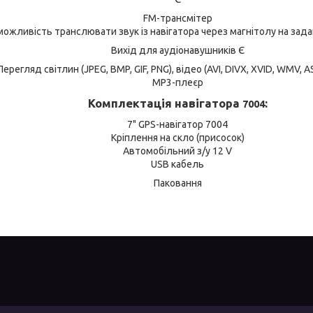
FM-трансмітер
можливість транслювати звук із навігатора через магнітолу на задан
Вихід для аудіонавушників Є
ерегляд світлин (JPEG, BMP, GIF, PNG), відео (AVI, DIVX, XVID, WMV, A
MP3-плеєр
Комплектація навігатора
:
7004
7004
7" GPS-навігатор
Кріплення на скло (присосок)
Автомобільний з/у 12 V
USB кабель
Паковання