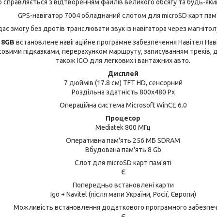
о справляється з відтворенням файлів великого обсягу та будь-яки
7004
GPS-навігатор
обладнаний слотом для microSD карт пам'
ає змогу без дротів транслювати звук із навігатора через магнітолу
4
8GB
встановлене навігаційне програмне забезпечення Навітел На
осовими підказками, перерахунком маршруту, записуванням треків,
також IGO для легкових і вантажних авто.
Дисплей
7 дюймів (17.8 см) TFT HD, сенсорний
Роздільна здатність 800x480 Px
Операційна система Microsoft WinCE 6.0
Процесор
Mediatek 800 МГц
Оперативна пам'ять 256 МБ SDRAM
Вбудована пам'ять 8 Gb
Слот для microSD карт пам'яті
Є
Попередньо встановлені карти
Igo + Navitel (після мапи України, Росії, Європи)
Можливість встановлення додаткового програмного забезпе
Є