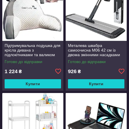
Підтримувальна подушка для
Металева швабра
крісла дивана з
самоочисна M06 42 см із
підлокітниками та валиком
двома змінними насадками
Good Lucky
Готово до відправки
Готово до відправки
1 224
926
₴
₴
Купити
Купити