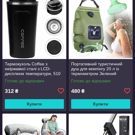
Термокухоль Coffee з
Портативний туристичний
неіржавкої сталі з LCD-
душ для кемпінгу 20 л із
дисплеєм температури, 510
термометром Зелений
мл Чорний
Готово до відправки
Готово до відправки
312
480
₴
₴
Купити
Купити