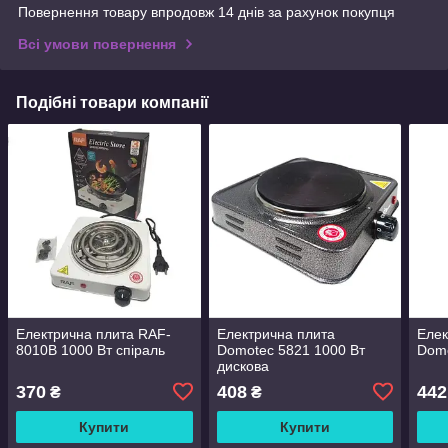
Повернення товару впродовж 14 днів за рахунок покупця
Всі умови повернення
Подібні товари компанії
Електрична плита RAF-
Електрична плита
Елек
8010B 1000 Вт спіраль
Domotec 5821 1000 Вт
Domo
дискова
370
408
442
₴
₴
Купити
Купити