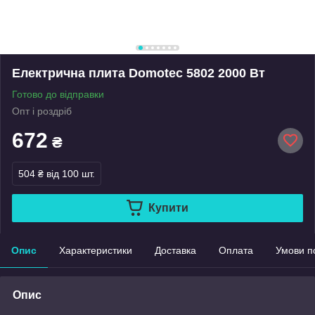
Електрична плита Domotec 5802 2000 Вт
Готово до відправки
Опт і роздріб
672
₴
504 ₴
від 100 шт.
Купити
Опис
Характеристики
Доставка
Оплата
Умови п
Опис