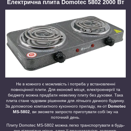
Електрична плита Domotec 5802 2000 Вт
Не в кожного є можливість і потреба у встановленні
повноцінної плити. Для економії місця, електроенергії та
бюджету можна придбати невелику плиту без духовки. Така
плита стане чудовим рішенням для літнього дачного будинку.
За допомогою компактного кухонного приладу, як-от
Domotec
MS-5802
, ви зможете запросто приготувати собі їжу на
поточний день.
Плиту Domotec MS-5802 можна легко транспортувати в будь-
яке відповідне місце, адже її працездатність залежить