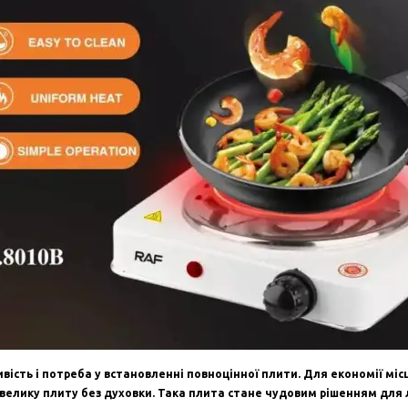
вість і потреба у встановленні повноцінної плити. Для економії мі
елику плиту без духовки. Така плита стане чудовим рішенням для 