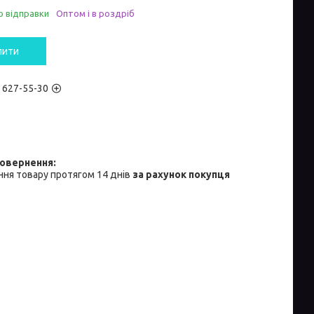
о відправки
Оптом і в роздріб
пити
) 627-55-30
ня товару протягом 14 днів
за рахунок покупця