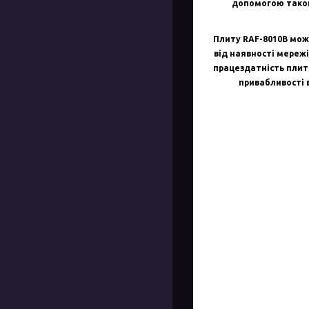
допомогою такого
Плиту RAF-8010B мож
від наявності мереж
працездатність плит
привабливості 