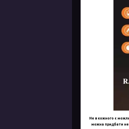
Не в кожного є можли
можна придбати нев