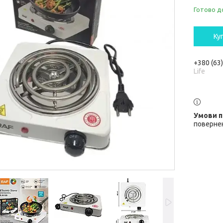
Готово д
Ку
+380 (63
Life
повернен