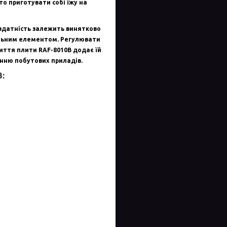
о приготувати собі їжу на
ездатність залежить винятково
вальним елементом. Регулювати
ття плити RAF-8010B додає їй
енню побутових приладів.
: