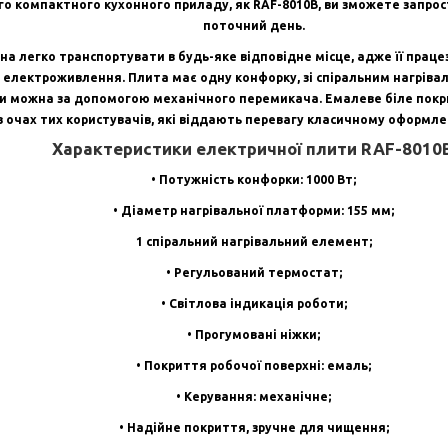
 компактного кухонного приладу, як RAF-8010B, ви зможете запрост
поточний день.
на легко транспортувати в будь-яке відповідне місце, адже її прац
і електроживлення. Плита має одну конфорку, зі спіральним нагрі
и можна за допомогою механічного перемикача. Емалеве біле покри
в очах тих користувачів, які віддають перевагу класичному оформл
Характеристики електричної плити RAF-8010B
• Потужність конфорки: 1000 Вт;
• Діаметр нагрівальної платформи: 155 мм;
1 спіральний нагрівальний елемент;
• Регульований термостат;
• Світлова індикація роботи;
• Прогумовані ніжки;
• Покриття робочої поверхні: емаль;
• Керування: механічне;
• Надійне покриття, зручне для чищення;