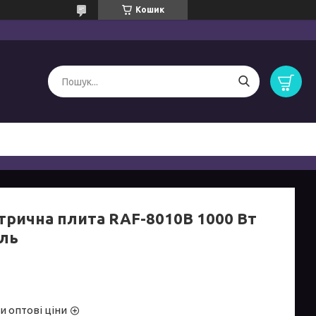
Кошик
трична плита RAF-8010B 1000 Вт
аль
и оптові ціни