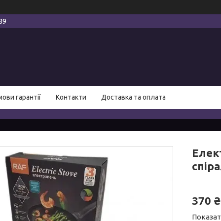
89
мови гарантії
Контакти
Доставка та оплата
Елек
спір
370 ₴
Показат