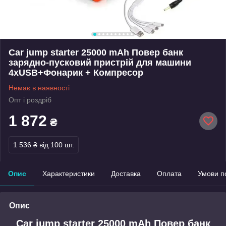
Car jump starter 25000 mAh Повер банк
зарядно-пусковий пристрій для машини
4хUSB+Фонарик + Компресор
Немає в наявності
Опт і роздріб
1 872
₴
1 536 ₴
від 100 шт.
Опис
Характеристики
Доставка
Оплата
Умови п
Опис
Сar jump starter 25000 mAh Повер банк