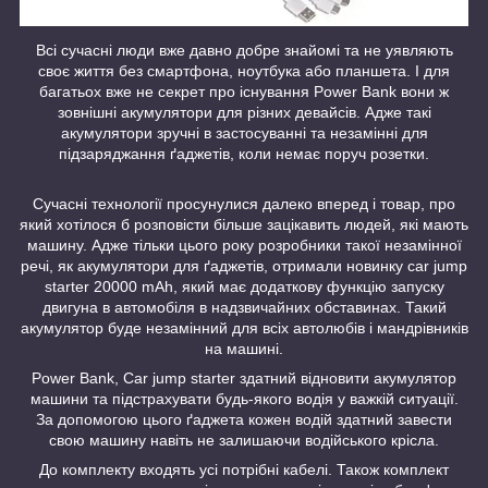
Всі сучасні люди вже давно добре знайомі та не уявляють
своє життя без смартфона, ноутбука або планшета. І для
багатьох вже не секрет про існування Power Bank вони ж
зовнішні акумулятори для різних девайсів. Адже такі
акумулятори зручні в застосуванні та незамінні для
підзаряджання ґаджетів, коли немає поруч розетки.
Сучасні технології просунулися далеко вперед і товар, про
який хотілося б розповісти більше зацікавить людей, які мають
машину. Адже тільки цього року розробники такої незамінної
речі, як акумулятори для ґаджетів, отримали новинку car jump
starter 20000 mAh, який має додаткову функцію запуску
двигуна в автомобіля в надзвичайних обставинах. Такий
акумулятор буде незамінний для всіх автолюбів і мандрівників
на машині.
Power Bank, Car jump starter здатний відновити акумулятор
машини та підстрахувати будь-якого водія у важкій ситуації.
За допомогою цього ґаджета кожен водій здатний завести
свою машину навіть не залишаючи водійського крісла.
До комплекту входять усі потрібні кабелі. Також комплект