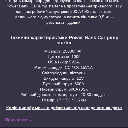
входить компресор для підкачування коліс, човнів або м'яча.
Power Bank, Car jump starter на протягування тривалого часу
дає нам робочий струм рівні 300 А.! Я35 для такого
маленького акумулятора, а важить він лише 0,5 кг —
результат чудовий.
Технічні характеристики Power Bank Car jump
starter
Місткість: 25000mAh.
Цикл жизни: 1000
USB-вихід: 5V2A.
Режим зарядки: CC / CV 15V1A.
Світлодіодний ліхтарик.
Вихідна напруга: 12V.
Пусковий струм: 300A.
Піковий струм: 600А (3S).
Робочий діапазон температур: -20-60 градусів
Розмір: 17 * 7,5 * 3,5 см
Колір виробу може відрізнятися від наведеного на фото
Приховати