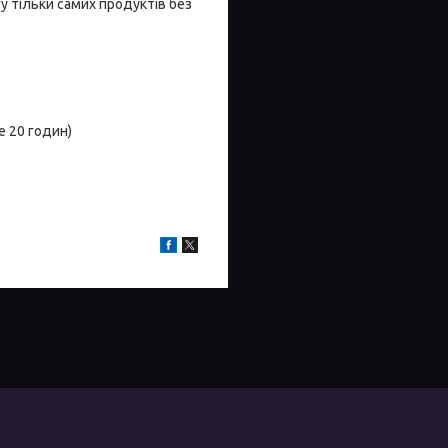
гу тільки самих продуктів без
 20 годин)