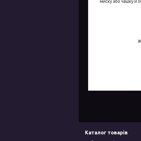
миску або чашку й о
Ж
Каталог товарів