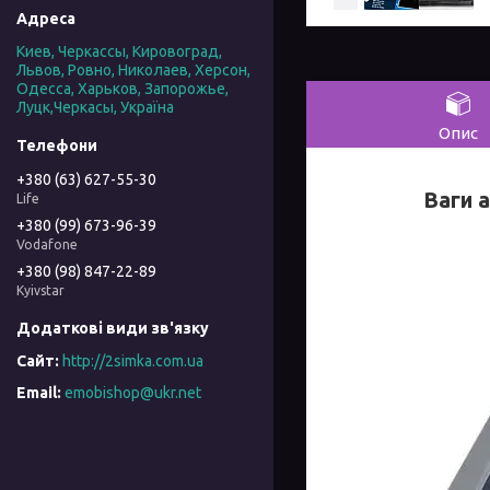
Киев, Черкассы, Кировоград,
Львов, Ровно, Николаев, Херсон,
Одесса, Харьков, Запорожье,
Луцк,Черкасы, Україна
Опис
+380 (63) 627-55-30
Ваги а
Life
+380 (99) 673-96-39
Vodafone
+380 (98) 847-22-89
Kyivstar
http://2simka.com.ua
emobishop@ukr.net