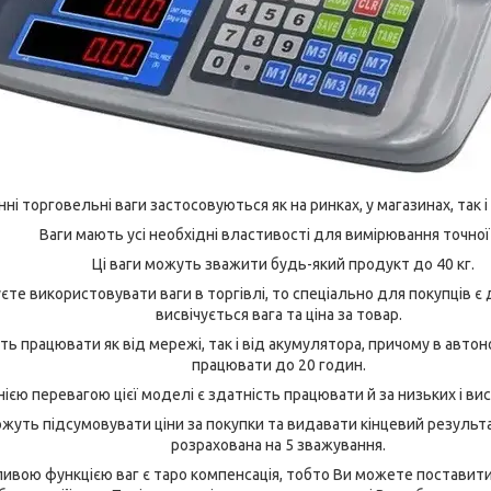
і торговельні ваги застосовуються як на ринках, у магазинах, так і
Ваги мають усі необхідні властивості для вимірювання точної 
Ці ваги можуть зважити будь-який продукт до 40 кг.
е використовувати ваги в торгівлі, то спеціально для покупців є 
висвічується вага та ціна за товар.
ь працювати як від мережі, так і від акумулятора, причому в авт
працювати до 20 годин.
єю перевагою цієї моделі є здатність працювати й за низьких і ви
уть підсумовувати ціни за покупки та видавати кінцевий результат
розрахована на 5 зважування.
ою функцією ваг є таро компенсація, тобто Ви можете поставити