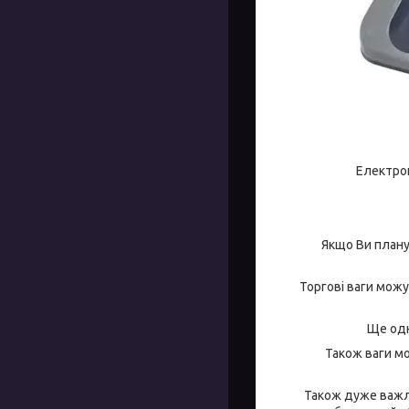
Електронн
Якщо Ви плануєт
Торгові ваги можут
Ще одні
Також ваги мож
Також дуже важлив