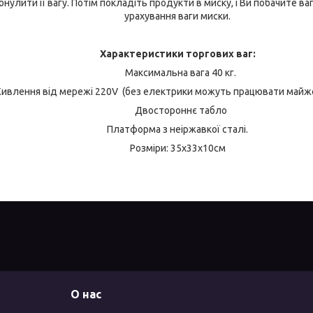
бнулити її вагу. Потім покладіть продукти в миску, і Ви побачите ва
урахування ваги миски.
Характеристики торгових ваг:
Максимальна вага 40 кг.
ивлення від мережі 220V (без електрики можуть працювати майже
Двостороннє табло
Платформа з неіржавкої сталі.
Розміри: 35х33х10см
О нас