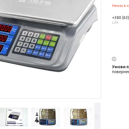
Немає в н
+380 (63
Life
повернен