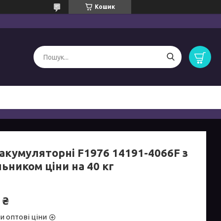
Кошик
 акумуляторні F1976 14191-4066F з
ьником ціни на 40 кг
 ₴
и оптові ціни