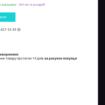
о відправки
Оптом і в роздріб
пити
) 627-55-30
ня товару протягом 14 днів
за рахунок покупця