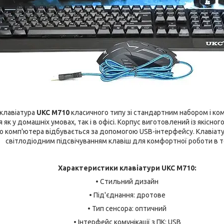
клавіатура
UKC M710
класичного типу зі стандартним набором і ко
як у домашніх умовах, так і в офісі. Корпус виготовлений із якісно
о комп'ютера відбувається за допомогою USB-інтерфейсу. Клавіату
світлодіодним підсвічуванням клавіш для комфортної роботи в т
Характеристики клавіатури UKC M710:
• Стильний дизайн
• Під'єднання: дротове
• Тип сенсора: оптичний
• Інтерфейс комунікації з ПК: USB