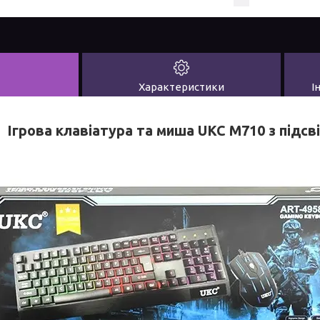
Характеристики
І
Ігрова клавіатура та миша UKC M710 з підсв