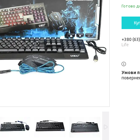
Готово д
Ку
+380 (63
Life
повернен