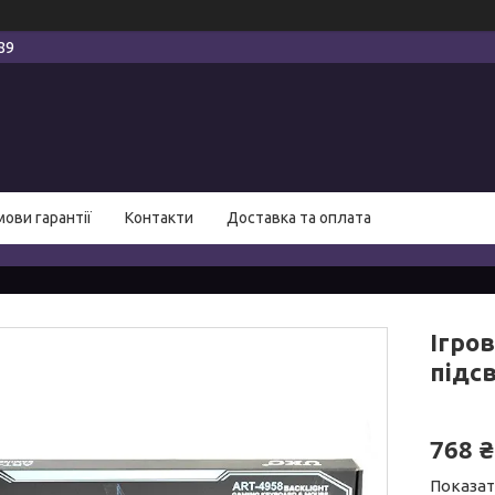
89
мови гарантії
Контакти
Доставка та оплата
Ігров
підс
768 ₴
Показат