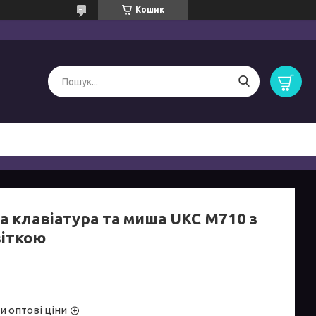
Кошик
а клавіатура та миша UKC M710 з
віткою
и оптові ціни