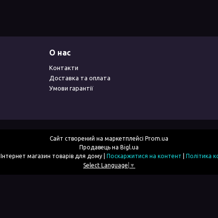
О нас
Контакти
Доставка та оплата
Умови гарантії
Сайт створений на маркетплейсі
Prom.ua
Продавець на Bigl.ua
2simka.com.ua - Інтернет магазин товарів для дому |
Поскаржитися на контент
|
Політика к
Select Language
▼