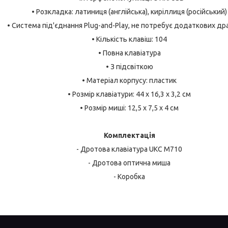
• Розкладка: латиниця (англійська), киріллиця (російський)
• Система під'єднання Plug-and-Play, не потребує додаткових др
• Кількість клавіш: 104
• Повна клавіатура
• З підсвіткою
• Матеріал корпусу: пластик
• Розмір клавіатури: 44 x 16,3 x 3,2 см
• Розмір миші: 12,5 x 7,5 x 4 см
Комплектація
- Дротова клавіатура UKC M710
- Дротова оптична миша
- Коробка