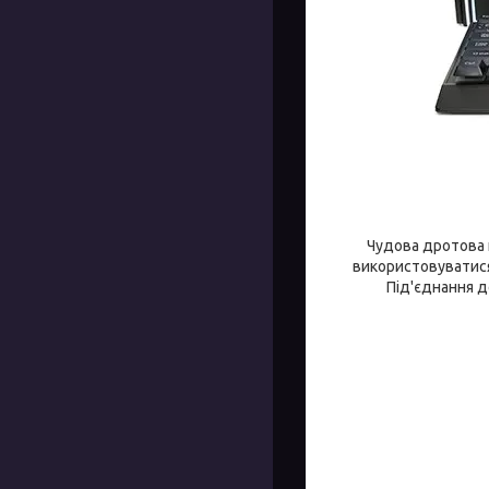
Чудова дротова 
використовуватися 
Під'єднання д