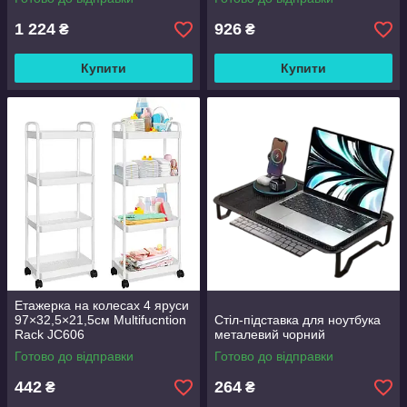
1 224
926
₴
₴
Купити
Купити
Етажерка на колесах 4 яруси
97×32,5×21,5см Multifucntion
Стіл-підставка для ноутбука
Rack JC606
металевий чорний
Готово до відправки
Готово до відправки
442
264
₴
₴