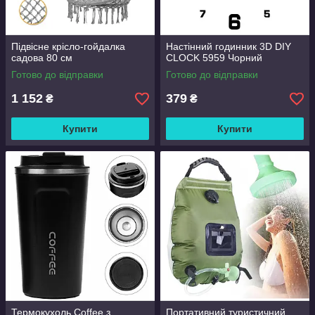
Підвісне крісло-гойдалка
Настінний годинник 3D DIY
садова 80 см
CLOCK 5959 Чорний
Готово до відправки
Готово до відправки
1 152
379
₴
₴
Купити
Купити
Термокухоль Coffee з
Портативний туристичний