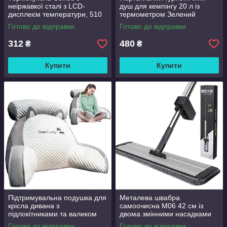
неіржавкої сталі з LCD-
душ для кемпінгу 20 л із
дисплеєм температури, 510
термометром Зелений
мл Чорний
Готово до відправки
Готово до відправки
312
480
₴
₴
Купити
Купити
Підтримувальна подушка для
Металева швабра
крісла дивана з
самоочисна M06 42 см із
підлокітниками та валиком
двома змінними насадками
Good Lucky
Готово до відправки
Готово до відправки