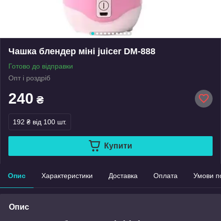
Чашка блендер міні juicer DM-888
Готово до відправки
Опт і роздріб
240
₴
192 ₴
від 100 шт.
Купити
Опис
Характеристики
Доставка
Оплата
Умови п
Опис