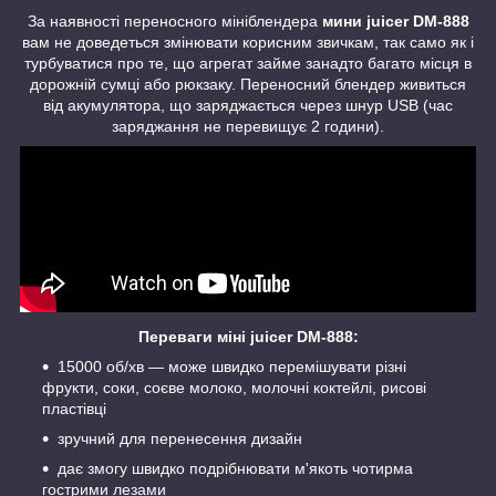
За наявності переносного мініблендера
мини juicer DM-888
вам не доведеться змінювати корисним звичкам, так само як і
турбуватися про те, що агрегат займе занадто багато місця в
дорожній сумці або рюкзаку. Переносний блендер живиться
від акумулятора, що заряджається через шнур USB (час
заряджання не перевищує 2 години).
Переваги міні juicer DM-888
:
15000 об/хв — може швидко перемішувати різні
фрукти, соки, соєве молоко, молочні коктейлі, рисові
пластівці
зручний для перенесення дизайн
дає змогу швидко подрібнювати м'якоть чотирма
гострими лезами