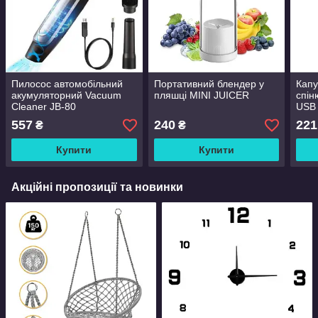
Пилосос автомобільний
Портативний блендер у
Капу
акумуляторний Vacuum
пляшці MINI JUICER
спін
Cleaner JB-80
USB 
Frot
557
240
221
₴
₴
Купити
Купити
Акційні пропозиції та новинки