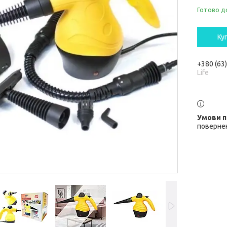
Готово д
Ку
+380 (63
Life
повернен