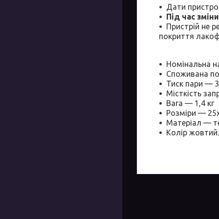
Дати пристро
Під час змі
Пристрій не р
покриття лако
Номінальна на
Споживана по
Тиск пари — 
Місткість за
Вага — 1,4 кг
Розміри — 25
Матеріал — т
Колір жовтий.