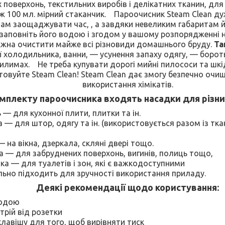
х поверхонь, текстильних виробів і делікатних тканин, для
ож 100 мл. мірний стаканчик. Пароочисник Steam Clean ду
вам заощаджувати час, , а завдяки невеликим габаритам 
 заповніть його водою і згодом у вашому розпорядженні 
жна очистити майже всі різновиди домашнього бруду.
Та
ї холодильника, ванни, — усунення запаху одягу, — борот
илимах. Не треба купувати дорогі мийні пилососи та шкід
овуйте Steam Clean! Steam Clean дає змогу безпечно очищ
використання хімікатів.
мплекту пароочисника входять насадки для різни
 — для кухонної плити, плитки та ін.
 — для штор, одягу та ін. (використовується разом із тк
 на вікна, дзеркала, скляні двері тощо.
а — для забруднених поверхонь, вигинів, полиць тощо,
ка — для туалетів і зон, які є важкодоступними
льно підходить для зручності використання приладу.
Деякі рекомендації щодо користування:
водою
трій від розетки
клавішу для того, щоб вирівняти тиск