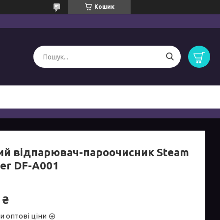
Кошик
ий відпарювач-пароочисник Steam
ner DF-A001
 ₴
и оптові ціни