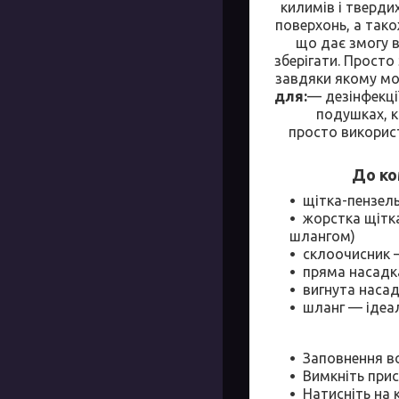
килимів і тверди
поверхонь, а так
що дає змогу 
зберігати. Просто
завдяки якому мо
для:
— дезінфекці
подушках, к
просто використ
До ко
щітка-пензель
жорстка щітка
шлангом)
склоочисник —
пряма насадк
вигнута насад
шланг — ідеа
Заповнення 
Вимкніть прис
Натисніть на 