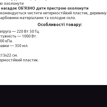
ю охолонути
ни насадок ОБ'ЯЗНО дати пристрою охолонути
екомендується чистити нетермостійкий пластик, деревину
фарбовими матеріалами та холодне скло.
Особливості товару:
пруга — 220 Вт 50 Гц.
тужність — 1000 Вт.
300 кПа.
правки — 350 мл.
х13х22 см.
ермостійкий пластик.