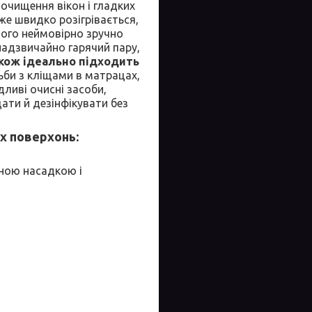
 очищення вікон і гладких
же швидко розігрівається,
його неймовірно зручно
надзвичайно гарячий пару,
кож ідеально підходить
ьби з кліщами в матрацах,
ливі очисні засоби,
ати й дезінфікувати без
х поверхонь:
аною насадкою і