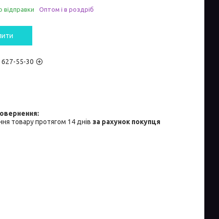
о відправки
Оптом і в роздріб
пити
) 627-55-30
ня товару протягом 14 днів
за рахунок покупця