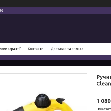
89
мови гарантії
Контакти
Доставка та оплата
Ручн
Clea
1 080
Показат