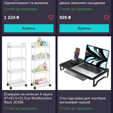
підлокітниками та валиком
двома змінними насадками
Good Lucky
Готово до відправки
Готово до відправки
1 224
926
₴
₴
Купити
Купити
Етажерка на колесах 4 яруси
97×32,5×21,5см Multifucntion
Стіл-підставка для ноутбука
Rack JC606
металевий чорний
Готово до відправки
Готово до відправки