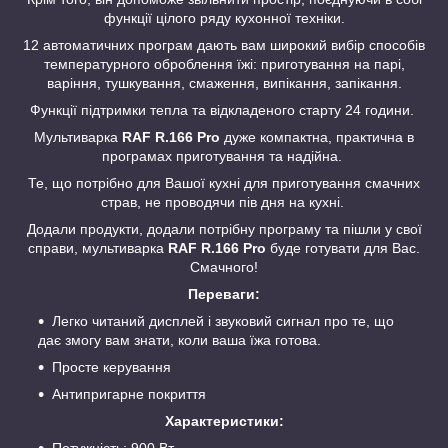
функції цілого ряду кухонної техніки.
12 автоматичних програм дають вам широкий вибір способів
температурного оброблення їжі: приготування на парі,
варіння, тушкування, смаження, випікання, запікання.
Функції підтримки тепла та відкладеного старту 24 години.
Мультиварка
RAF R.166 Pro
дуже компактна, практична в
програмах приготування та надійна.
Те, що потрібно для Вашої кухні для приготування смачних
страв, не проводячи пів дня на кухні.
Додали продукти, додали потрібну програму та пішли у свої
справи, мультиварка
RAF R.166 Pro
буде
готувати для Вас.
Смачного!
Переваги:
Легко читаний дисплей і звуковий сигнал про те, що
дає змогу вам знати, коли ваша їжа готова.
Просте керування
Антипригарне покриття
Характеристики:
Потужність: 900 Вт