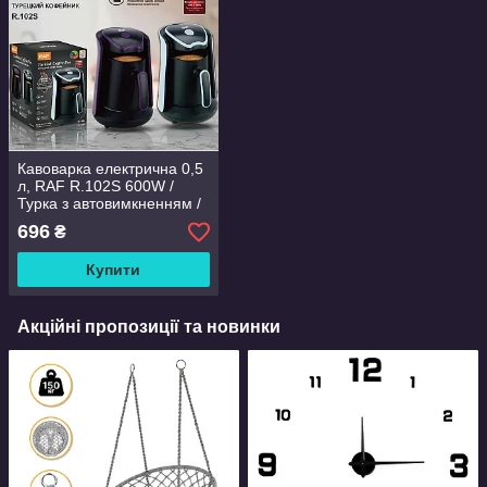
Кавоварка електрична 0,5
л, RAF R.102S 600W /
Турка з автовимкненням /
Турецький кавник для
696
₴
дому
Купити
Акційні пропозиції та новинки