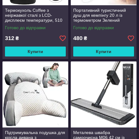
Термокухоль Coffee з
Портативний туристичний
неіржавкої сталі з LCD-
душ для кемпінгу 20 л із
дисплеєм температури, 510
термометром Зелений
мл Чорний
Готово до відправки
Готово до відправки
312
480
₴
₴
Купити
Купити
Підтримувальна подушка для
Металева швабра
крісла дивана з
самоочисна M06 42 см із