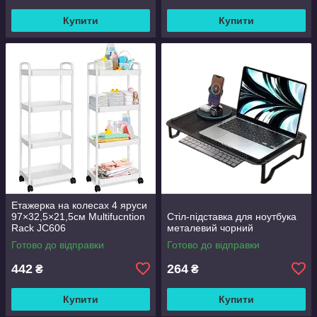
Купити
Купити
Етажерка на колесах 4 яруси
97×32,5×21,5см Multifucntion
Стіл-підставка для ноутбука
Rack JC606
металевий чорний
Готово до відправки
Готово до відправки
442
264
₴
₴
Купити
Купити