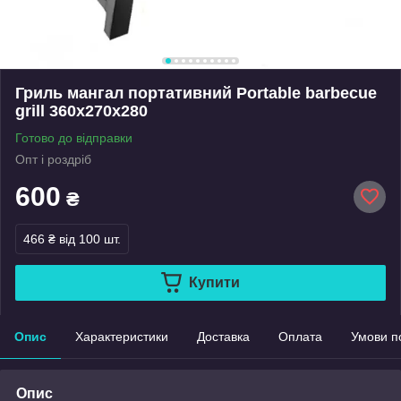
Гриль мангал портативний Portable barbecue
grill 360x270x280
Готово до відправки
Опт і роздріб
600
₴
466 ₴
від 100 шт.
Купити
Опис
Характеристики
Доставка
Оплата
Умови п
Опис