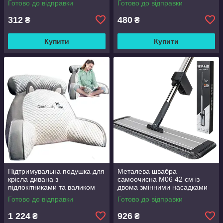
Готово до відправки
Готово до відправки
312
480
₴
₴
Купити
Купити
Підтримувальна подушка для
Металева швабра
крісла дивана з
самоочисна M06 42 см із
підлокітниками та валиком
двома змінними насадками
Good Lucky
Готово до відправки
Готово до відправки
1 224
926
₴
₴