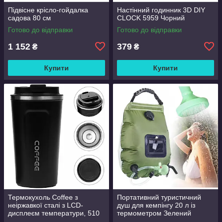
Підвісне крісло-гойдалка
Настінний годинник 3D DIY
садова 80 см
CLOCK 5959 Чорний
Готово до відправки
Готово до відправки
1 152
379
₴
₴
Купити
Купити
Термокухоль Coffee з
Портативний туристичний
неіржавкої сталі з LCD-
душ для кемпінгу 20 л із
дисплеєм температури, 510
термометром Зелений
мл Чорний