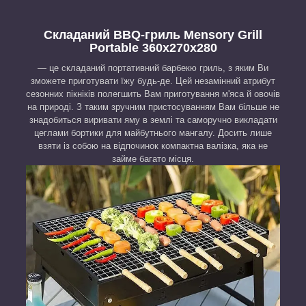
Складаний BBQ-гриль Mensory Grill
Portable 360x270x280
— це складаний портативний барбекю гриль, з яким Ви
зможете приготувати їжу будь-де. Цей незамінний атрибут
сезонних пікніків полегшить Вам приготування м'яса й овочів
на природі. З таким зручним пристосуванням Вам більше не
знадобиться виривати яму в землі та саморучно викладати
цеглами бортики для майбутнього мангалу. Досить лише
взяти із собою на відпочинок компактна валізка, яка не
займе багато місця.