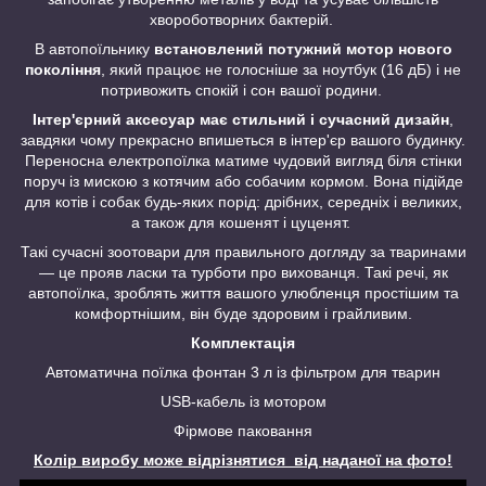
хвороботворних бактерій.
В автопоїльнику
встановлений потужний мотор нового
покоління
, який працює не голосніше за ноутбук (16 дБ) і не
потривожить спокій і сон вашої родини.
Інтер'єрний аксесуар має стильний і сучасний дизайн
,
завдяки чому прекрасно впишеться в інтер'єр вашого будинку.
Переносна електропоїлка матиме чудовий вигляд біля стінки
поруч із мискою з котячим або собачим кормом. Вона підійде
для котів і собак будь-яких порід: дрібних, середніх і великих,
а також для кошенят і цуценят.
Такі сучасні зоотовари для правильного догляду за тваринами
— це прояв ласки та турботи про вихованця. Такі речі, як
автопоїлка, зроблять життя вашого улюбленця простішим та
комфортнішим, він буде здоровим і грайливим.
Комплектація
Автоматична поїлка фонтан 3 л із фільтром для тварин
USB-кабель із мотором
Фірмове паковання
Колір виробу може відрізнятися від наданої на фото!