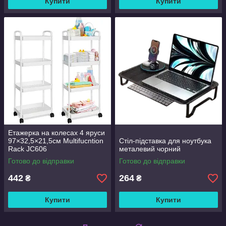
Купити
Купити
Етажерка на колесах 4 яруси
97×32,5×21,5см Multifucntion
Стіл-підставка для ноутбука
Rack JC606
металевий чорний
Готово до відправки
Готово до відправки
442
264
₴
₴
Купити
Купити