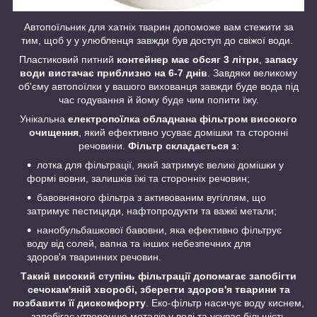
Автопоїльник для хатніх тварин допоможе вам стежити за
тим, щоб у у улюбленця завжди був доступ до свіжої води.
Пластиковий питний
контейнер має обсяг 3 літри
,
запасу
води вистачає приблизно на 6-7 днів
. Завдяки великому
об'єму автопоїлки у вашого вихованця завжди буде вода під
час годування й йому буде чим попити їжу.
Унікальна
електропоїлка обладнана фільтром високого
очищення
, який ефективно усуває домішки та сторонні
речовини.
Фільтр складається з
:
лотка для фільтрації, який затримує великі домішки у
формі вовни, залишків їжі та сторонніх речовин;
бавовняного фільтра з активованим вугіллям, що
затримує пестициди, нафтопродукти та важкі метали;
нанобульбашкової бавовни, яка ефективно фільтрує
воду від солей, вапна та інших небезпечних для
здоров'я тваринних речовин.
Такий високий ступінь фільтрації допомагає запобігти
сечокам'яній хворобі, зберегти здоров'я тварини та
позбавити її дискомфорту
. Еко-фільтр насичує воду киснем,
запобігає утворенню металів у воді та усуває більшість