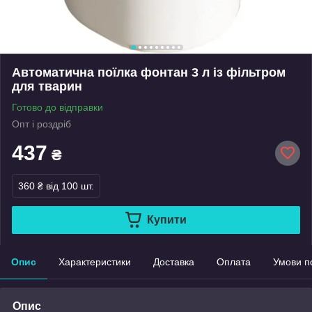
Автоматична поїлка фонтан 3 л із фільтром
для тварин
Готово до відправки
Опт і роздріб
437
₴
360 ₴
від 100 шт.
Купити
Опис
Характеристики
Доставка
Оплата
Умови п
Опис