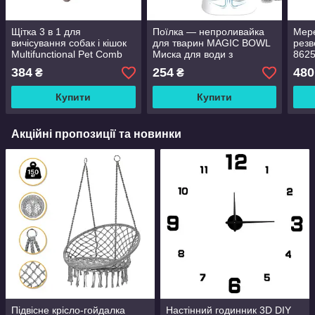
Щітка 3 в 1 для
Поїлка — непроливайка
Мере
вичісування собак і кішок
для тварин MAGIC BOWL
резв
Multifunctional Pet Comb
Миска для води з
8625
плавальним диском проти
4-22
384
254
480
₴
₴
бризок
Купити
Купити
Акційні пропозиції та новинки
Підвісне крісло-гойдалка
Настінний годинник 3D DIY