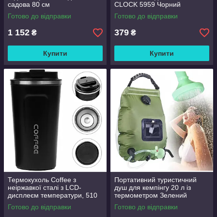
садова 80 см
CLOCK 5959 Чорний
Готово до відправки
Готово до відправки
1 152
379
₴
₴
Купити
Купити
Термокухоль Coffee з
Портативний туристичний
неіржавкої сталі з LCD-
душ для кемпінгу 20 л із
дисплеєм температури, 510
термометром Зелений
мл Чорний
Готово до відправки
Готово до відправки