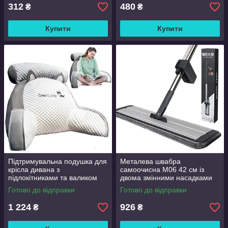
312
480
₴
₴
Купити
Купити
Підтримувальна подушка для
Металева швабра
крісла дивана з
самоочисна M06 42 см із
підлокітниками та валиком
двома змінними насадками
Good Lucky
Готово до відправки
Готово до відправки
1 224
926
₴
₴