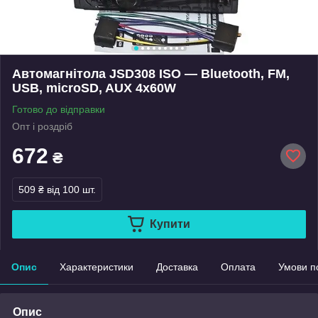
Автомагнітола JSD308 ISO — Bluetooth, FM,
USB, microSD, AUX 4x60W
Готово до відправки
Опт і роздріб
672
₴
509 ₴
від 100 шт.
Купити
Опис
Характеристики
Доставка
Оплата
Умови п
Опис