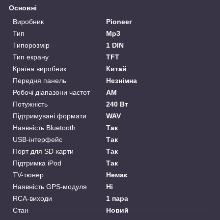
Основні
Виробник
Pioneer
Тип
Mp3
Типорозмір
1 DIN
Тип екрану
TFT
Країна виробник
Китай
Передня панель
Незнімна
Робочі діапазони частот
AM
Потужність
240 Вт
Підтримувані формати
WAV
Наявність Bluetooth
Так
USB-інтерфейс
Так
Порт для SD-карти
Так
Підтримка iPod
Так
TV-тюнер
Немає
Наявність GPS-модуля
Ні
RCA-виходи
1 пара
Стан
Новий