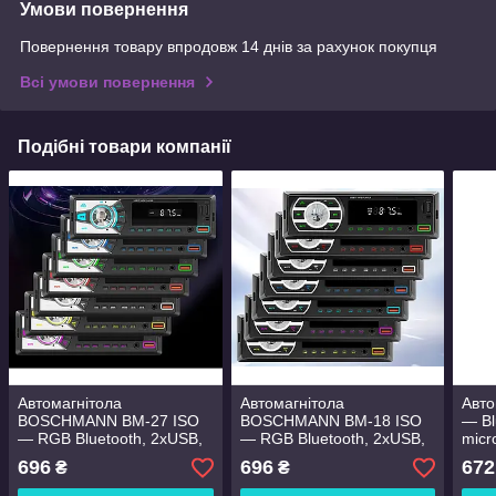
Умови повернення
Повернення товару впродовж 14 днів за рахунок покупця
Всі умови повернення
Подібні товари компанії
Автомагнітола
Автомагнітола
Авто
BOSCHMANN BM-27 ISO
BOSCHMANN BM-18 ISO
— Bl
— RGB Bluetooth, 2xUSB,
— RGB Bluetooth, 2xUSB,
micr
MP3 Player, FM, microSD,
MP3 Player, FM, microSD,
696
696
672
₴
₴
AUX
AUX