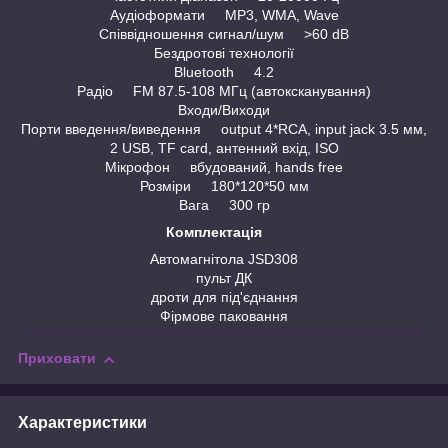
Аудіоформати MP3, WMA, Wave
Співвідношення сигнал/шум >60 dB
Бездротові технології
Bluetooth 4.2
Радіо FM 87.5-108 МГц (автоксканування)
Входи/Виходи
Порти введення/виведення output 4*RCA, input jack 3.5 мм,
2 USB, TF card, антенний вхід, ISO
Мікрофон вбудований, hands free
Розміри 180*120*50 мм
Вага 300 гр
Комплектація
Автомагнітола JSD308
пульт ДК
дроти для під'єднання
Фірмове паковання
Приховати
Характеристики