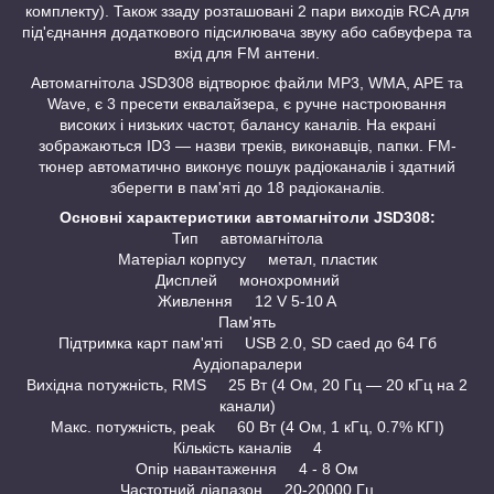
комплекту). Також ззаду розташовані 2 пари виходів RCA для
під'єднання додаткового підсилювача звуку або сабвуфера та
вхід для FM антени.
Автомагнітола JSD308 відтворює файли MP3, WMA, APE та
Wave, є 3 пресети еквалайзера, є ручне настроювання
високих і низьких частот, балансу каналів. На екрані
зображаються ID3 — назви треків, виконавців, папки. FM-
тюнер автоматично виконує пошук радіоканалів і здатний
зберегти в пам'яті до 18 радіоканалів.
Основні характеристики автомагнітоли JSD308:
Тип автомагнітола
Матеріал корпусу метал, пластик
Дисплей монохромний
Живлення 12 V 5-10 A
Пам'ять
Підтримка карт пам'яті USB 2.0, SD caed до 64 Гб
Аудіопаралери
Вихідна потужність, RMS 25 Вт (4 Ом, 20 Гц — 20 кГц на 2
канали)
Макс. потужність, peak 60 Вт (4 Ом, 1 кГц, 0.7% КГІ)
Кількість каналів 4
Опір навантаження 4 - 8 Ом
Частотний діапазон 20-20000 Гц