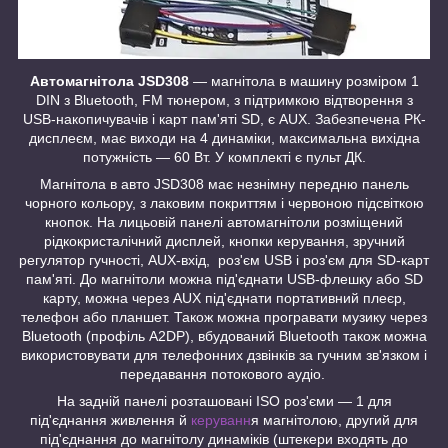
Автомагнітола JSD308
— магнітола в машину розміром 1
DIN з Bluetooth, FM тюнером, з підтримкою відтворення з
USB-накопичувачів і карт пам'яті SD, є AUX. Забезпечена РК-
дисплеєм, має виходи на 4 динаміки, максимальна вихідна
потужність — 60 Вт. У комплекті є пульт ДК.
Магнітола в авто JSD308 має незнімну передню панель
чорного кольору, з лаковим покриттям і червоною підсвіткою
кнопок. На лицьовій панелі автомагнітоли розміщений
рідкокристалічний дисплей, кнопки керування, зручний
регулятор гучності, AUX-вхід, роз'єм USB і роз'єм для SD-карт
пам'яті. До магнітоли можна під'єднати USB-флешку або SD
карту, можна через AUX під'єднати портативний плеєр,
телефон або планшет. Також можна програвати музику через
Bluetooth (профіль A2DP), вбудований Bluetooth також можна
використовувати для телефонних дзвінків за гучним зв'язком і
передавання потокового аудіо.
На задній панелі розташовані ISO роз'єми — 1 для
під'єднання живлення й
керуванн
я магнітолою, другий для
під'єднання до магнітолу динаміків (штекери входять до