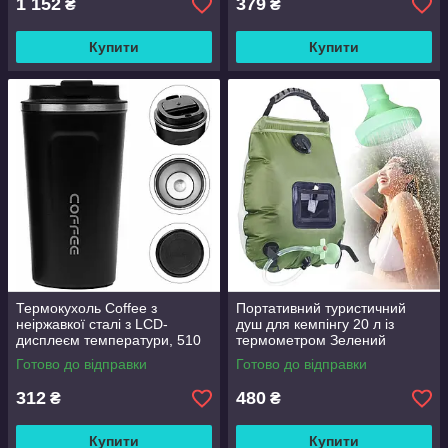
1 152
379
₴
₴
Купити
Купити
Термокухоль Coffee з
Портативний туристичний
неіржавкої сталі з LCD-
душ для кемпінгу 20 л із
дисплеєм температури, 510
термометром Зелений
мл Чорний
Готово до відправки
Готово до відправки
312
480
₴
₴
Купити
Купити