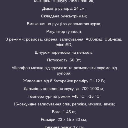
Матеріал корпусу: ABS пластик;
Діаметр рупора: 24 см;
Складана ручка-тримач;
Вмикання на ручці за допомогою курка;
Регулятор гучності;
3 режими: розмова, сирена, записування, AUX-вхід, USB-вхід,
microSD;
Шнурок-переноска на пензель;
Потужність: 50 Вт;
Мікрофон можна від'єднувати та розмовляти окремо від
рупора;
Живлення від 8 батарейок розміру C і 12 В;
Дальність посилення звуку: до 700-1000 м;
Температурний режим +45 °C...-15 °C;
15-секундне записування слів, репліки, музики, звуків;
Вага: 1.45 кг;
Розміри: 23 х 15 х 33 см;
Довжина ручки: 12 см.