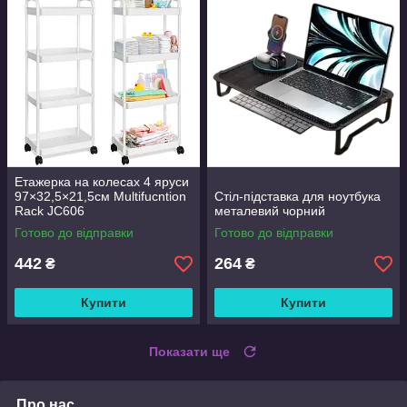
Етажерка на колесах 4 яруси
97×32,5×21,5см Multifucntion
Стіл-підставка для ноутбука
Rack JC606
металевий чорний
Готово до відправки
Готово до відправки
442
264
₴
₴
Купити
Купити
Показати ще
Про нас