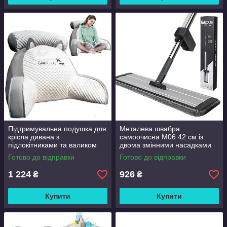
Підтримувальна подушка для
Металева швабра
крісла дивана з
самоочисна M06 42 см із
підлокітниками та валиком
двома змінними насадками
Good Lucky
Готово до відправки
Готово до відправки
1 224
926
₴
₴
Купити
Купити