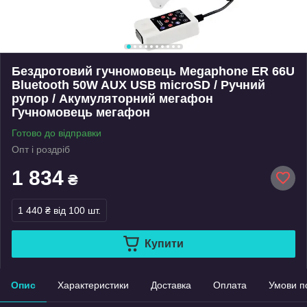
Бездротовий гучномовець Megaphone ER 66U
Bluetooth 50W AUX USB microSD / Ручний
рупор / Акумуляторний мегафон
Гучномовець мегафон
Готово до відправки
Опт і роздріб
1 834
₴
1 440 ₴
від 100 шт.
Купити
Опис
Характеристики
Доставка
Оплата
Умови п