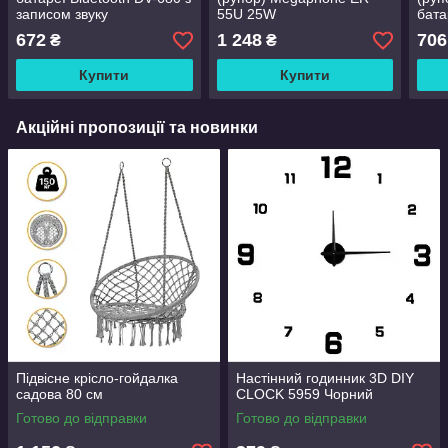
записом звуку
55U 25W
бата
Blue
672
1 248
706
₴
₴
Купити
Купити
Акційні пропозиції та новинки
Підвісне крісло-гойдалка
Настінний годинник 3D DIY
садова 80 см
CLOCK 5959 Чорний
Готово до відправки
Готово до відправки