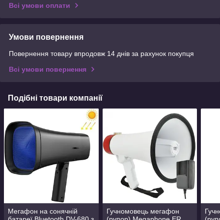
Всі умови оплати
Умови повернення
Повернення товару впродовж 14 днів за рахунок покупця
Всі умови повернення
Подібні товари компанії
Мегафон на сонячній
Гучномовець мегафон
Гуч
батареї Bluetooth DV-680 з
(рупор) Megaphone ER
(руп