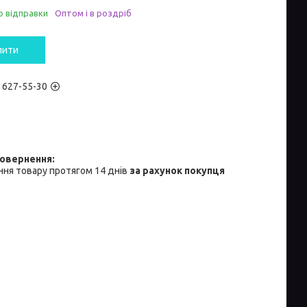
о відправки
Оптом і в роздріб
пити
) 627-55-30
ня товару протягом 14 днів
за рахунок покупця