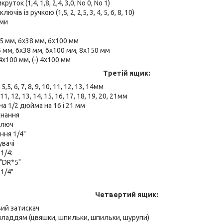
уток (1,4, 1,8, 2,4, 3,0, No 0, No 1)
чів із ручкою (1,5, 2, 2,5, 3, 4, 5, 6, 8, 10)
ами
75 мм, 6x38 мм, 6x100 мм
5 мм, 6x38 мм, 6x100 мм, 8x150 мм
4х100 мм, (-) 4х100 мм
Третій ящик:
 5,5, 6, 7, 8, 9, 10, 11, 12, 13, 14мм
 11, 12, 13, 14, 15, 16, 17, 18, 19, 20, 21мм
на 1/2 дюйма на 16 і 21 мм
днання
ключ
ння 1/4"
увачі
1/4:
"DR*5"
1/4"
Четвертий ящик:
вий затискач
иладдям (цвяшки, шпильки, шпильки, шурупи)