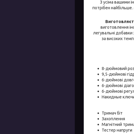
З усіма вашими і
потрібен найбільше. 
Виготовляєть
виготовлення інс
легувальні добавки х
за високих темп
8-дюймовий роз
9,5-дюймові гідр
6-дюймові довг
6-дюймові діаго
6-дюймові регул
Накидные ключи: 8
Тримач біт
Захоплення
Магнітний трим
Тестер напруги