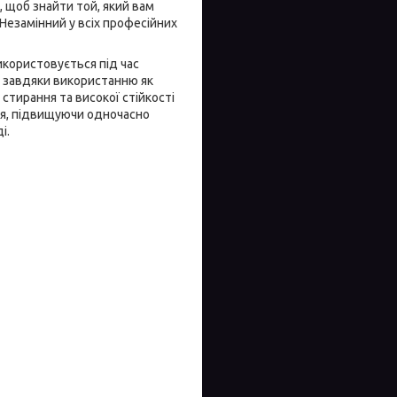
, щоб знайти той, який вам
 Незамінний у всіх професійних
икористовується під час
я завдяки використанню як
 стирання та високої стійкості
ня, підвищуючи одночасно
і.