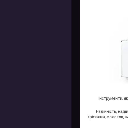
Інструменти, я
Надійність, наді
тріскачка, молоток, н