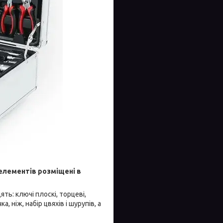
 елементів розміщені в
ть: ключі плоскі, торцеві,
, ніж, набір цвяхів і шурупів, а