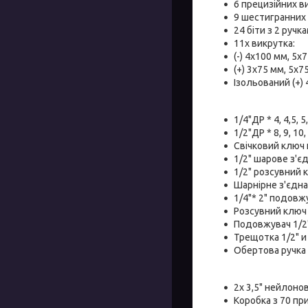
6 прецизійних викр
9 шестигранних клю
24 біти з 2 ручк
11x викрутка:
(-) 4x100 мм, 5x
(+) 3x75 мм, 5x7
Ізольований (+) 
1/4"ДР * 4, 4,5, 5,
1/2"ДР * 8, 9, 10,
Свічковий ключ 
1/2" шарове з'є
1/2" розсувний 
Шарнірне з'єдна
1/4"* 2" подовж
Розсувний ключ 
Подовжувач 1/2
Трещотка 1/2" и 
Обертова ручка
2x 3,5" нейлоно
Коробка з 70 пр