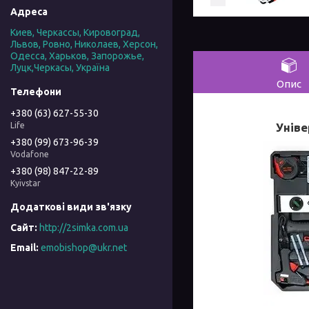
Киев, Черкассы, Кировоград,
Львов, Ровно, Николаев, Херсон,
Одесса, Харьков, Запорожье,
Луцк,Черкасы, Україна
Опис
+380 (63) 627-55-30
Уніве
Life
+380 (99) 673-96-39
Vodafone
+380 (98) 847-22-89
Kyivstar
http://2simka.com.ua
emobishop@ukr.net