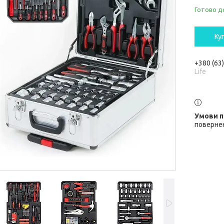
Готово д
Ку
+380 (63
Life
повернен