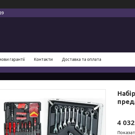
89
мови гарантії
Контакти
Доставка та оплата
Набір
пред
4 032
Показат