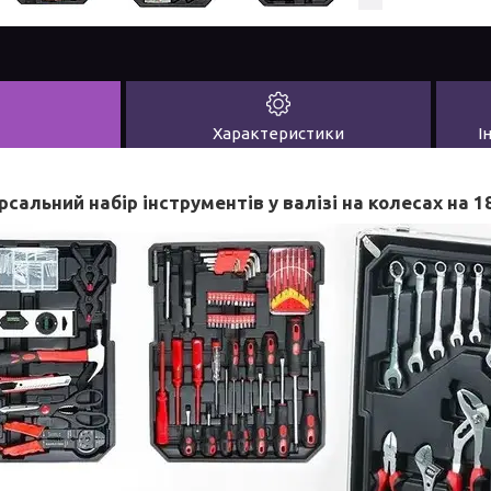
Характеристики
І
рсальний набір інструментів у валізі на колесах на 