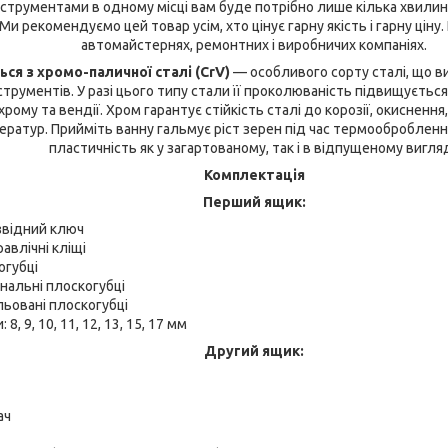
нструментами в одному місці вам буде потрібно лише кілька хвилин
Ми рекомендуємо цей товар усім, хто цінує гарну якість і гарну ціну.
автомайстернях, ремонтних і виробничих компаніях.
ся з хромо-паличної сталі (CrV)
— особливого сорту сталі, що в
трументів. У разі цього типу стали її проколюваність підвищуєтьс
рому та вендії. Хром гарантує стійкість сталі до корозії, окиснення,
ератур. Прийміть ванну гальмує ріст зерен під час термооброблен
пластичність як у загартованому, так і в відпущеному вигляд
Комплектація
Перший ящик:
відний ключ
авлічні кліщі
огубці
нальні плоскогубці
ьовані плоскогубці
, 9, 10, 11, 12, 13, 15, 17 мм
Другий ящик:
ач