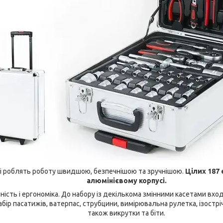
кі роблять роботу швидшою, безпечнішою та зручнішою.
Цілих 187
алюмінієвому корпусі.
йність і ергономіка. До набору із декількома змінними касетами входя
абір пасатижів, ватерпас, струбцини, вимірювальна рулетка, ізострічка
також викрутки та біти.