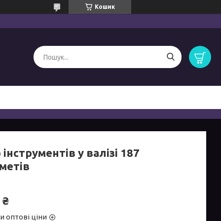
Кошик
 інструментів у валізі 187
метів
 ₴
и оптові ціни