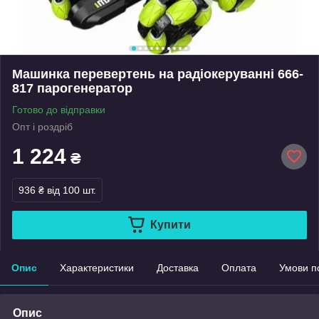
Машинка перевертень на радіокеруванні 666-
817 парогенератор
Готово до відправки
Опт і роздріб
1 224
₴
936 ₴
від 100 шт.
Купити
Опис
Характеристики
Доставка
Оплата
Умови п
Опис