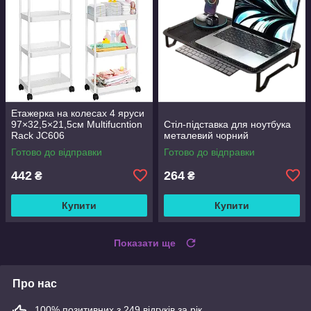
Етажерка на колесах 4 яруси
97×32,5×21,5см Multifucntion
Стіл-підставка для ноутбука
Rack JC606
металевий чорний
Готово до відправки
Готово до відправки
442
264
₴
₴
Купити
Купити
Показати ще
Про нас
100% позитивних з 249 відгуків за рік