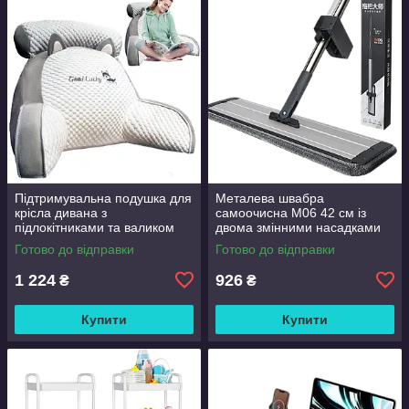
Підтримувальна подушка для
Металева швабра
крісла дивана з
самоочисна M06 42 см із
підлокітниками та валиком
двома змінними насадками
Good Lucky
Готово до відправки
Готово до відправки
1 224
926
₴
₴
Купити
Купити