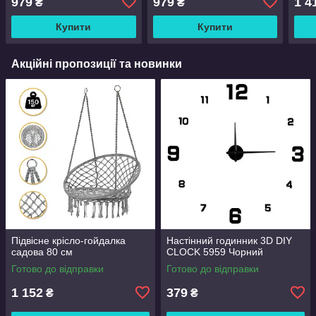
979
979
1 4
₴
₴
Купити
Купити
Акційні пропозиції та новинки
Підвісне крісло-гойдалка
Настінний годинник 3D DIY
садова 80 см
CLOCK 5959 Чорний
Готово до відправки
Готово до відправки
1 152
379
₴
₴