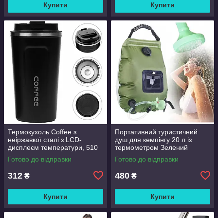
Купити
Купити
Термокухоль Coffee з
Портативний туристичний
неіржавкої сталі з LCD-
душ для кемпінгу 20 л із
дисплеєм температури, 510
термометром Зелений
мл Чорний
Готово до відправки
Готово до відправки
312
480
₴
₴
Купити
Купити