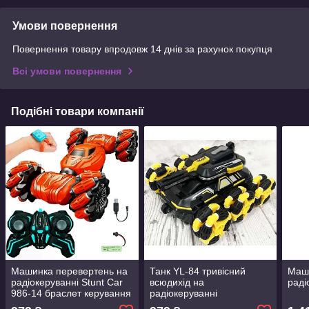
Умови повернення
Повернення товару впродовж 14 днів за рахунок покупця
Всі умови повернення
Подібні товари компанії
Машинка перевертень на
Танк YL-84 тривісний
Маши
радіокеруванні Stunt Car
всюдихід на
раді
986-14 браслет керування
радіокеруванні
від руки
парогенератор