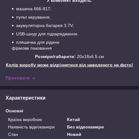
У комплект входить:
машина 666-817;
пульт керування;
акумуляторна батарея 3.7V;
USB-шнур для підзаряджання.
пляшечка для рідини
фірмове паковання
Розміри/габарити:
20х18х6.5 см
Колір виробу може відрізнятися від наведеного на фото!
Приховати
Характеристики
Основні
Країна виробник
Китай
Наявність відеокамери
Без відеокамери
Стан
Новий