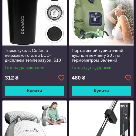
Термокухоль Coffee з
Портативний туристичний
неіржавкої сталі з LCD-
душ для кемпінгу 20 л із
дисплеєм температури, 510
термометром Зелений
мл Чорний
Готово до відправки
Готово до відправки
312
480
₴
₴
Купити
Купити