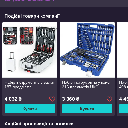
Подібні товари компанії
Набір інструментів у валізі
Набір інструментів у кейсі
Набі
187 предметів
216 предметів UKC
408 
4 032
3 360
4 4
₴
₴
Купити
Купити
Акційні пропозиції та новинки