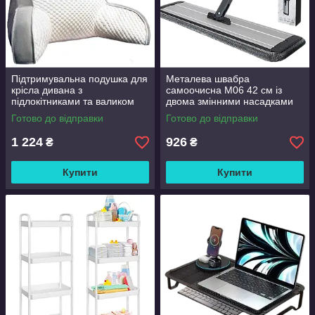
Підтримувальна подушка для
Металева швабра
крісла дивана з
самоочисна M06 42 см із
підлокітниками та валиком
двома змінними насадками
Good Lucky
Готово до відправки
Готово до відправки
1 224
926
₴
₴
Купити
Купити