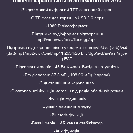
Технічні характеристики автомагнітоли 7010
-7"-дюймовий цифровий TFT сенсорний екран
-С TF слот для картки, з USB 2.0 порт
-1080 P відеоформат
-Підтримка аудіоформат відтворення
mp3/wma/wav/mkv/flac/ogg/ape
-Підтримка відтворення відео у форматі rm/rmvb/dvd (vob)/vcd
(dat)/mp1/mp2/divx/xvid/mp4/h263/h264/flv/3gp/swf/avi/asf/mjpe
g ЕСТ
-Підсилювач mosfet: 45 Вт X 4max Вихідна потужність
-Fm діапазон: 87.5 мГц-108.00 мГц (європа)
-З дистанційним керуванням
-С автопам'яті Функція магазин під радіо або tf/usb режим
-Функція годинників
Функція вимкнення звуку
-Bluetoth-функції
-Bass і treble, L&R канал стабілізатор
-Aux функція