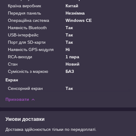
Країна виробник
Китай
Передня панель
Незнімна
Операційна система
Windows CE
Наявність Bluetooth
Так
USB-інтерфейс
Так
Порт для SD-карти
Так
Наявність GPS-модуля
Ні
RCA-виходи
1 пара
Стан
Новий
Сумісність з маркою
БАЗ
Екран
Сенсорний екран
Так
Приховати
Умови доставки
Доставка здійснюється тільки по передоплаті.