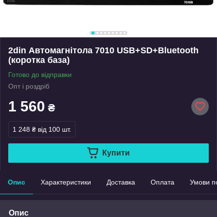
2din Автомагнітола 7010 USB+SD+Bluetooth
(коротка база)
Готово до відправки
Опт і роздріб
1 560
₴
1 248 ₴
від 100 шт.
Купити
Опис
Характеристики
Доставка
Оплата
Умови п
Опис