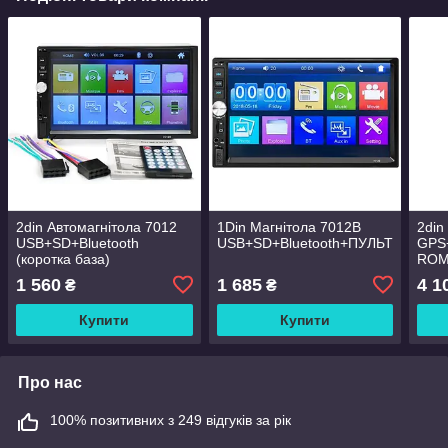
2din Автомагнітола 7012
1Din Магнітола 7012B
2din
USB+SD+Bluetooth
USB+SD+Bluetooth+ПУЛЬТ
GPS
(коротка база)
ROM
коро
1 560
1 685
4 1
₴
₴
Купити
Купити
Про нас
100% позитивних з 249 відгуків за рік