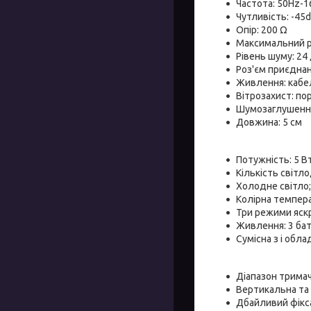
Частота: 50Hz-
Чутливість: -45
Опір: 200 Ω
Максимальний рі
Рівень шуму: 24 
Роз'єм приєднан
Живлення: кабел
Вітрозахист: п
Шумозаглушення
Довжина: 5 см
Потужність: 5 Вт
Кількість світло
Холодне світло;
Колірна темпера
Три режими яскр
Живлення: 3 бат
Сумісна з і обл
Діапазон трима
Вертикальна та
Дбайливий фікс