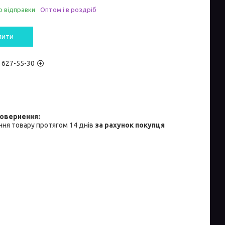
о відправки
Оптом і в роздріб
пити
) 627-55-30
ня товару протягом 14 днів
за рахунок покупця