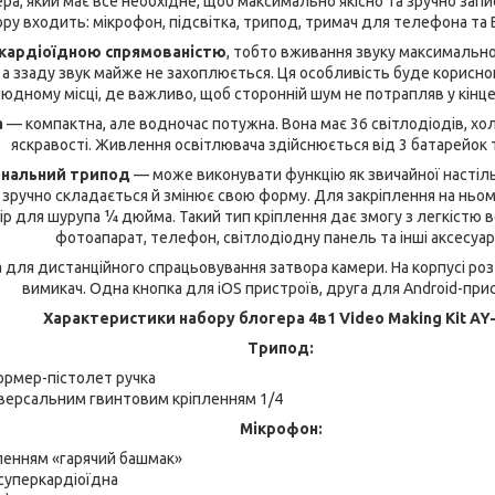
ра, який має все необхідне, щоб максимально якісно та зручно запи
ру входить: мікрофон, підсвітка, трипод, тримач для телефона та B
ркардіоїдною спрямованістю
, тобто вживання звуку максимальн
, а ззаду звук майже не захоплюється. Ця особливість буде корисно
юдному місці, де важливо, щоб сторонній шум не потрапляв у кінце
а
— компактна, але водночас потужна. Вона має 36 світлодіодів, хо
яскравості. Живлення освітлювача здійснюється від 3 батарейок 
ональний трипод
— може виконувати функцію як звичайної настільн
 зручно складається й змінює свою форму. Для закріплення на ньо
р для шурупа 1⁄4 дюйма. Такий тип кріплення дає змогу з легкістю 
фотоапарат, телефон, світлодіодну панель та інші аксесуар
а
для дистанційного спрацьовування затвора камери. На корпусі ро
вимикач. Одна кнопка для iOS пристроїв, друга для Android-прис
Характеристики набору блогера 4в1 Video Making Kit AY-
Трипод:
рмер-пістолет ручка
версальним гвинтовим кріпленням 1/4
Мікрофон:
пленням «гарячий башмак»
суперкардіоїдна