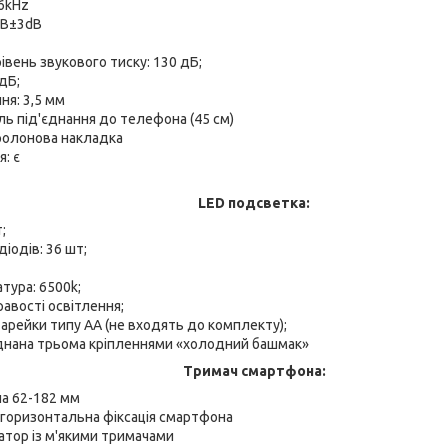
16kHz
dB±3dB
вень звукового тиску: 130 дБ;
дБ;
ня: 3,5 мм
ь під'єднання до телефона (45 см)
оролонова накладка
: є
LED подсветка:
;
діодів: 36 шт;
тура: 6500k;
авості освітлення;
арейки типу АА (не входять до комплекту);
аднана трьома кріпленнями «холодний башмак»
Тримач смартфона:
ча 62-182 мм
 горизонтальна фіксація смартфона
атор із м'якими тримачами