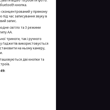
сувати відео та робити фото.
luetooth кнопка.
о сконцентрований у прямому
ю під час записування звуку в
вий запис.
лодне світло та 3 режими
типу АА.
ої триноги, так і ручного
му ґаджетів використовується
встановити на ньому камеру,
и.
зташовуються дві кнопки та
троїв.
49: