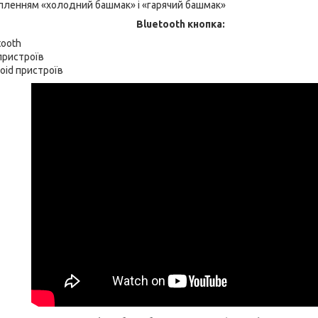
пленням «холодний башмак» і «гарячий башмак»
Bluetooth кнопка:
tooth
пристроїв
oid пристроїв