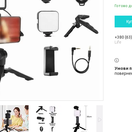
Готово д
Ку
+380 (63
Life
повернен