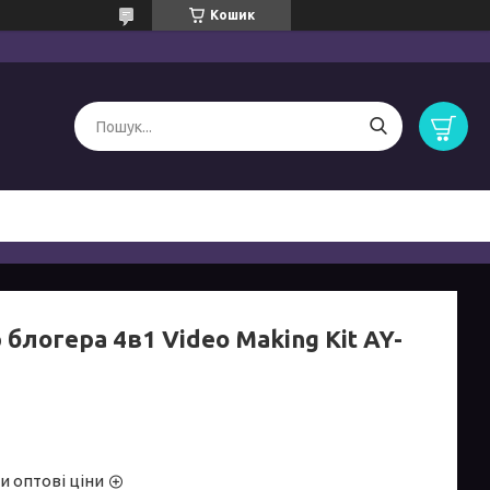
Кошик
 блогера 4в1 Video Making Kit AY-
и оптові ціни