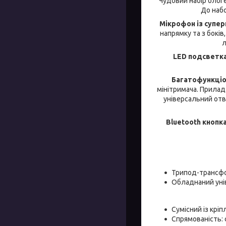
Чудовий набір блоге
До набо
Мікрофон із супе
напрямку та з боків
л
LED подсветк
Багатофункці
мінітримача. Прилад
універсальний отві
Bluetooth кнопк
Трипод-трансфо
Обладнаний уні
Сумісний із крі
Спрямованість: 