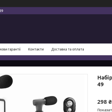
89
мови гарантії
Контакти
Доставка та оплата
Набір
49
298 ₴
Показат