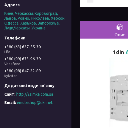
Киев, Черкассы, Кировоград,
Львов, Ровно, Николаев, Херсон,
Одесса, Харьков, Запорожье,
Луцк,Черкасы, Україна
Опис
+380 (63) 627-55-30
1din
Life
+380 (99) 673-96-39
Vodafone
+380 (98) 847-22-89
Kyivstar
http://2simka.com.ua
emobishop@ukr.net