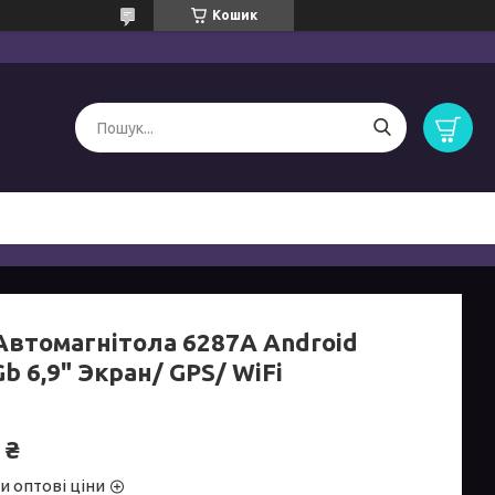
Кошик
 Автомагнітола 6287A Android
b 6,9" Экран/ GPS/ WiFi
 ₴
и оптові ціни