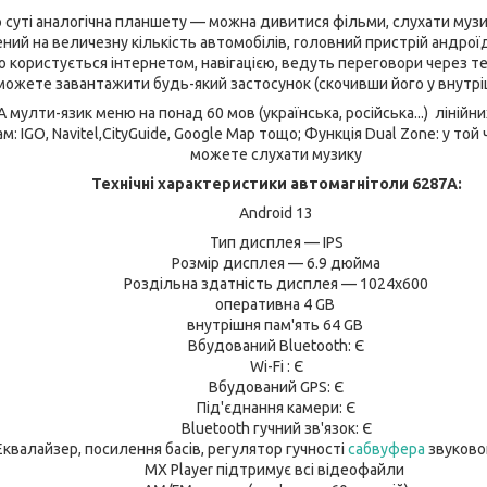
о суті аналогічна планшету — можна дивитися фільми, слухати музи
ний на величезну кількість автомобілів, головний пристрій андро
сто користується інтернетом, навігацією, ведуть переговори через т
можете завантажити будь-який застосунок (скочивши його у внутрі
A мулти-язик меню на понад 60 мов (українська, російська...) лінійн
м: IGO, Navitel,CityGuide, Google Map тощо; Функція Dual Zone: у той 
можете слухати музику
Технічні характеристики автомагнітоли 6287A:
Android 13
Тип дисплея — IPS
Розмір дисплея — 6.9 дюйма
Роздільна здатність дисплея — 1024х600
оперативна 4 GB
внутрішня пам'ять 64 GB
Вбудований Bluetooth: Є
Wi-Fi : Є
Вбудований GPS: Є
Під'єднання камери: Є
Bluetooth гучний зв'язок: Є
Еквалайзер, посилення басів, регулятор гучності
сабвуфера
звуково
MX Player підтримує всі відеофайли