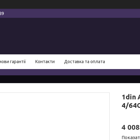
89
мови гарантії
Контакти
Доставка та оплата
1din
4/64G
4 008
Показат