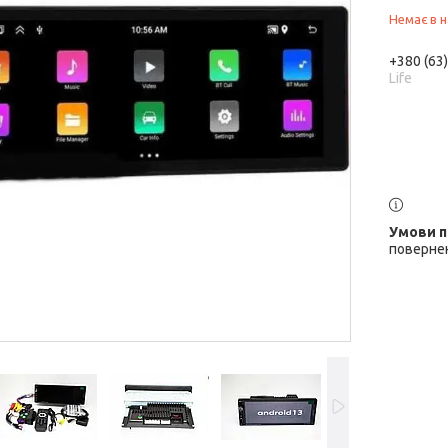
Немає в н
+380 (63
Life
повернен