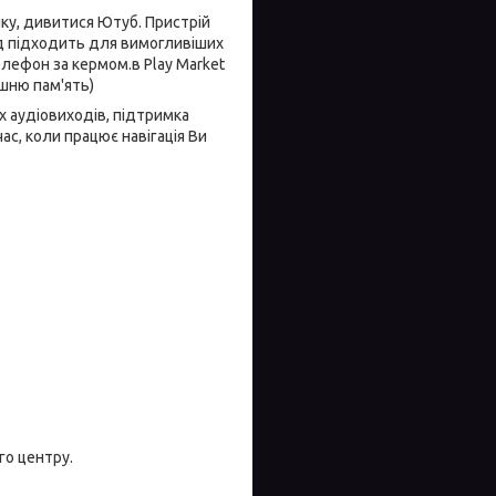
ку, дивитися Ютуб. Пристрій
їд підходить для вимогливіших
елефон за кермом.в Play Market
шню пам'ять)
их аудіовиходів, підтримка
час, коли працює навігація Ви
го центру.