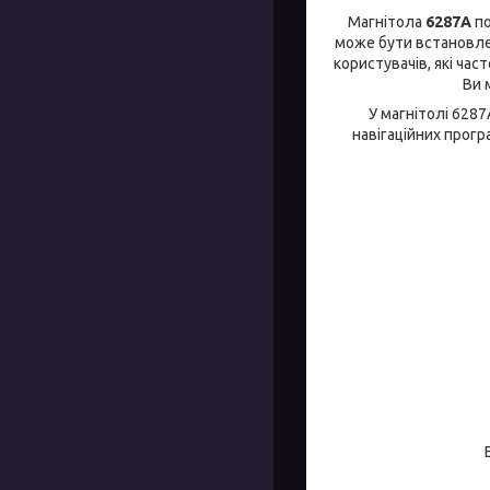
Магнітола
6287A
п
може бути встановле
користувачів, які ча
Ви 
У магнітолі 6287
навігаційних програ