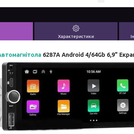
Характеристики
І
Автомагнітола
6287A Android 4/64Gb 6,9" Екра