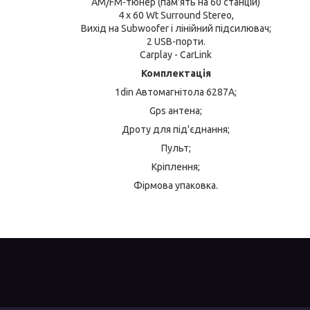
AM/FM-тюнер (пам'ять на 60 станцій)
4 х 60 Wt Surround Stereo,
Вихід на Subwoofer і лінійний підсилювач;
2 USB-порти.
Carplay - CarLink
Комплектація
1din Автомагнітола 6287A;
Gps антена;
Дроту для під'єднання;
Пульт;
Кріплення;
Фірмова упаковка.